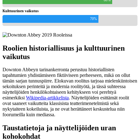
Kulttuurinen vaikutus
70%
Roolien historiallisuus ja kulttuurinen
vaikutus
Downton Abbeyn tarinankerronta perustuu historiallisten
tapahtumien yhdistämiseen fiktiiviseen perheeseen, mikä on ollut
tämän sarjan tunnuspiirre. Elokuvan roolitus tarjoaa mielenkiintoisen
sekoituksen perinteitä ja modernia roolityötä, ja tässä suhteessa
näyttelijöiden henkilökohtaiseen kehitykseen voi perehtyä
esimerkiksi
Wikipedia-artikkelista
. Näyttelijöiden esittämät roolit
ovat saaneet vaikutteita klassisista teatterimenetelmistä sekä
nykytaiteen kokeiluista, ja ne ovat herättäneet keskustelua niin
foorumeilla kuin mediassa.
Taustatietoja ja näyttelijöiden uran
kohokohdat