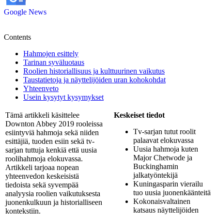
Google News
Contents
Hahmojen esittely
Tarinan syväluotaus
Roolien historiallisuus ja kulttuurinen vaikutus
Taustatietoja ja näyttelijöiden uran kohokohdat
Yhteenveto
Usein kysytyt kysymykset
Tämä artikkeli käsittelee
Keskeiset tiedot
Downton Abbey 2019 rooleissa
Tv-sarjan tutut roolit
esiintyviä hahmoja sekä niiden
palaavat elokuvassa
esittäjiä, tuoden esiin sekä tv-
Uusia hahmoja kuten
sarjan tuttuja kenkiä että uusia
Major Chetwode ja
roolihahmoja elokuvassa.
Buckinghamin
Artikkeli tarjoaa nopean
jalkatyöntekijä
yhteenvedon keskeisistä
Kuningasparin vierailu
tiedoista sekä syvempää
tuo uusia juonenkäänteitä
analyysia roolien vaikutuksesta
Kokonaisvaltainen
juonenkulkuun ja historialliseen
katsaus näyttelijöiden
kontekstiin.