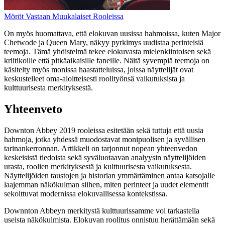
Möröt Vastaan Muukalaiset Rooleissa
On myös huomattava, että elokuvan uusissa hahmoissa, kuten Major
Chetwode ja Queen Mary, näkyy pyrkimys uudistaa perinteisiä
teemoja. Tämä yhdistelmä tekee elokuvasta mielenkiintoisen sekä
kriitikoille että pitkäaikaisille faneille. Näitä syvempiä teemoja on
käsitelty myös monissa haastatteluissa, joissa näyttelijät ovat
keskustelleet oma-aloitteisesti roolityönsä vaikutuksista ja
kulttuurisesta merkityksestä.
Yhteenveto
Downton Abbey 2019 rooleissa esitetään sekä tuttuja että uusia
hahmoja, jotka yhdessä muodostavat monipuolisen ja syvällisen
tarinankerronnan. Artikkeli on tarjonnut nopean yhteenvedon
keskeisistä tiedoista sekä syväluotaavan analyysin näyttelijöiden
urasta, roolien merkityksestä ja kulttuurisesta vaikutuksesta.
Näyttelijöiden taustojen ja historian ymmärtäminen antaa katsojalle
laajemman näkökulman siihen, miten perinteet ja uudet elementit
sekoittuvat modernissa elokuvallisessa kontekstissa.
Downnton Abbeyn merkitystä kulttuurissamme voi tarkastella
useista näkökulmista. Elokuvan roolitus onnistuu herättämään sekä