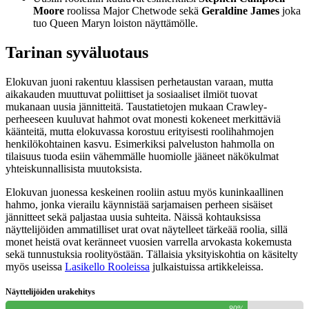
Moore
roolissa Major Chetwode sekä
Geraldine James
joka
tuo Queen Maryn loiston näyttämölle.
Tarinan syväluotaus
Elokuvan juoni rakentuu klassisen perhetaustan varaan, mutta
aikakauden muuttuvat poliittiset ja sosiaaliset ilmiöt tuovat
mukanaan uusia jännitteitä. Taustatietojen mukaan Crawley-
perheeseen kuuluvat hahmot ovat monesti kokeneet merkittäviä
käänteitä, mutta elokuvassa korostuu erityisesti roolihahmojen
henkilökohtainen kasvu. Esimerkiksi palveluston hahmolla on
tilaisuus tuoda esiin vähemmälle huomiolle jääneet näkökulmat
yhteiskunnallisista muutoksista.
Elokuvan juonessa keskeinen rooliin astuu myös kuninkaallinen
hahmo, jonka vierailu käynnistää sarjamaisen perheen sisäiset
jännitteet sekä paljastaa uusia suhteita. Näissä kohtauksissa
näyttelijöiden ammatilliset urat ovat näytelleet tärkeää roolia, sillä
monet heistä ovat keränneet vuosien varrella arvokasta kokemusta
sekä tunnustuksia roolityöstään. Tällaisia yksityiskohtia on käsitelty
myös useissa
Lasikello Rooleissa
julkaistuissa artikkeleissa.
Näyttelijöiden urakehitys
80%