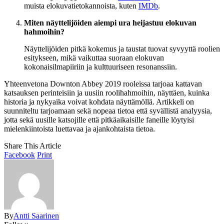
muista elokuvatietokannoista, kuten
IMDb
.
Miten näyttelijöiden aiempi ura heijastuu elokuvan
hahmoihin?
Näyttelijöiden pitkä kokemus ja taustat tuovat syvyyttä roolien
esitykseen, mikä vaikuttaa suoraan elokuvan
kokonaisilmapiiriin ja kulttuuriseen resonanssiin.
Yhteenvetona Downton Abbey 2019 rooleissa tarjoaa kattavan
katsauksen perinteisiin ja uusiin roolihahmoihin, näyttäen, kuinka
historia ja nykyaika voivat kohdata näyttämöllä. Artikkeli on
suunniteltu tarjoamaan sekä nopeaa tietoa että syvällistä analyysia,
jotta sekä uusille katsojille että pitkäaikaisille faneille löytyisi
mielenkiintoista luettavaa ja ajankohtaista tietoa.
Share This Article
Facebook
Print
By
Antti Saarinen