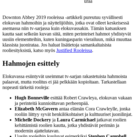
uraa
Downton Abbey 2019 rooleissa -artikkeli pureutuu syvällisesti
elokuvan hahmoihin ja näyttelijöihin, jotka ovat olleet keskeisessä
asemassa niin tv-sarjassa kuin elokuvassakin. Tämän katsauksen
kautta saat selkeän kuvan siitä, miten perinteiset hahmot yhdistyvät
uusiin elementteihin, kuten kuningasparin vierailuun, mikä muuttaa
klassista juonirataa. Jos haluat lisätietoja samankaltaisista
rooliesityksistä, katso myös
Justified Rooleissa
.
Hahmojen esittely
Elokuvassa esiintyvät useimmat tv-sarjan rakastetuista hahmoista
palaavat, mutta roolitus ei jää pelkkään kopioltaan. Tarkastellaan
nopeasti tärkeitä rooleja:
Hugh Bonneville
esittää Robert Crawleya, elokuvan vakaan
ja perinteitä kunnioittavan perheenpää.
Elizabeth McGovern
antaa elämän Cora Crawleylle, jonka
rooliin liittyy syvät henkilökohtaiset ja kulttuuriset juonilinjat.
Michelle Dockery
ja
Laura Carmichael
jatkavat roolien
kehittämistä roolien kautta, jotka yhdistävät perimän ja
modernin ajattelutavan.
Uusiin rooleihin kuuluvat esimerkiksi
Stephen Campbell