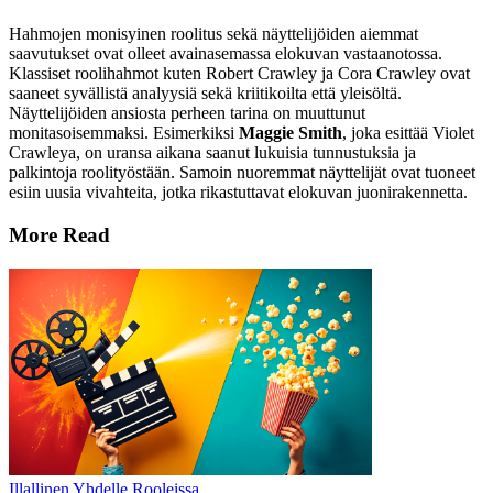
Hahmojen monisyinen roolitus sekä näyttelijöiden aiemmat
saavutukset ovat olleet avainasemassa elokuvan vastaanotossa.
Klassiset roolihahmot kuten Robert Crawley ja Cora Crawley ovat
saaneet syvällistä analyysiä sekä kriitikoilta että yleisöltä.
Näyttelijöiden ansiosta perheen tarina on muuttunut
monitasoisemmaksi. Esimerkiksi
Maggie Smith
, joka esittää Violet
Crawleya, on uransa aikana saanut lukuisia tunnustuksia ja
palkintoja roolityöstään. Samoin nuoremmat näyttelijät ovat tuoneet
esiin uusia vivahteita, jotka rikastuttavat elokuvan juonirakennetta.
More Read
Illallinen Yhdelle Rooleissa