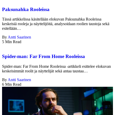
Paksunahka Rooleissa
Tässä artikkelissa käsitellään elokuvan Paksunahka Rooleissa
keskeisiä rooleja ja näyttelijöitä, analysoidaan roolien taustoja sekä
esitellään…
By
Antti Saarinen
5 Min Read
Spider-man: Far From Home Rooleissa
Spider-man: Far From Home Rooleissa -artikkeli esittelee elokuvan
keskeisimmät roolit ja näyttelijät sekä antaa taustaa…
By
Antti Saarinen
6 Min Read