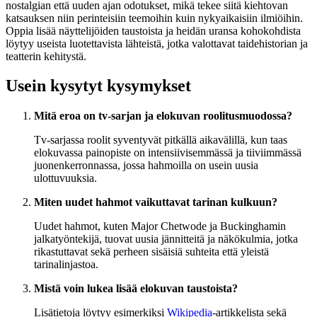
nostalgian että uuden ajan odotukset, mikä tekee siitä kiehtovan
katsauksen niin perinteisiin teemoihin kuin nykyaikaisiin ilmiöihin.
Oppia lisää näyttelijöiden taustoista ja heidän uransa kohokohdista
löytyy useista luotettavista lähteistä, jotka valottavat taidehistorian ja
teatterin kehitystä.
Usein kysytyt kysymykset
Mitä eroa on tv-sarjan ja elokuvan roolitusmuodossa?
Tv-sarjassa roolit syventyvät pitkällä aikavälillä, kun taas
elokuvassa painopiste on intensiivisemmässä ja tiiviimmässä
juonenkerronnassa, jossa hahmoilla on usein uusia
ulottuvuuksia.
Miten uudet hahmot vaikuttavat tarinan kulkuun?
Uudet hahmot, kuten Major Chetwode ja Buckinghamin
jalkatyöntekijä, tuovat uusia jännitteitä ja näkökulmia, jotka
rikastuttavat sekä perheen sisäisiä suhteita että yleistä
tarinalinjastoa.
Mistä voin lukea lisää elokuvan taustoista?
Lisätietoja löytyy esimerkiksi
Wikipedia
-artikkelista sekä