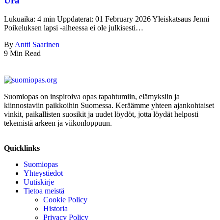
Ura
Lukuaika: 4 min Uppdaterat: 01 February 2026 Yleiskatsaus Jenni
Poikeluksen lapsi -aiheessa ei ole julkisesti…
By
Antti Saarinen
9 Min Read
Suomiopas on inspiroiva opas tapahtumiin, elämyksiin ja
kiinnostaviin paikkoihin Suomessa. Keräämme yhteen ajankohtaiset
vinkit, paikallisten suosikit ja uudet löydöt, jotta löydät helposti
tekemistä arkeen ja viikonloppuun.
Quicklinks
Suomiopas
Yhteystiedot
Uutiskirje
Tietoa meistä
Cookie Policy
Historia
Privacy Policy