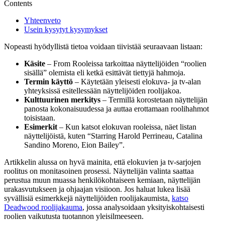
Contents
Yhteenveto
Usein kysytyt kysymykset
Nopeasti hyödyllistä tietoa voidaan tiivistää seuraavaan listaan:
Käsite
– From Rooleissa tarkoittaa näyttelijöiden “roolien
sisällä” olemista eli ketkä esittävät tiettyjä hahmoja.
Termin käyttö
– Käytetään yleisesti elokuva- ja tv-alan
yhteyksissä esitellessään näyttelijöiden roolijakoa.
Kulttuurinen merkitys
– Termillä korostetaan näyttelijän
panosta kokonaisuudessa ja auttaa erottamaan roolihahmot
toisistaan.
Esimerkit
– Kun katsot elokuvan rooleissa, näet listan
näyttelijöistä, kuten “Starring Harold Perrineau, Catalina
Sandino Moreno, Eion Bailey”.
Artikkelin alussa on hyvä mainita, että elokuvien ja tv-sarjojen
roolitus on monitasoinen prosessi. Näyttelijän valinta saattaa
perustua muun muassa henkilökohtaiseen kemiaan, näyttelijän
urakasvutukseen ja ohjaajan visiioon. Jos haluat lukea lisää
syvällisiä esimerkkejä näyttelijöiden roolijakaumista,
katso
Deadwood roolijakauma
, jossa analysoidaan yksityiskohtaisesti
roolien vaikutusta tuotannon yleisilmeeseen.