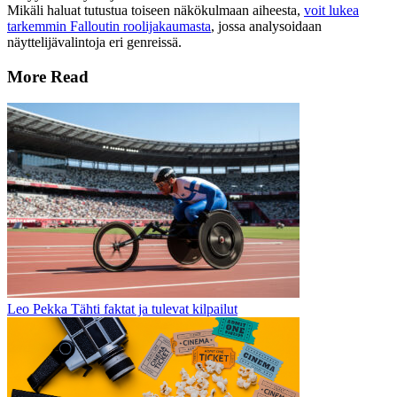
Mikäli haluat tutustua toiseen näkökulmaan aiheesta,
voit lukea
tarkemmin Falloutin roolijakaumasta
, jossa analysoidaan
näyttelijävalintoja eri genreissä.
More Read
Leo Pekka Tähti faktat ja tulevat kilpailut