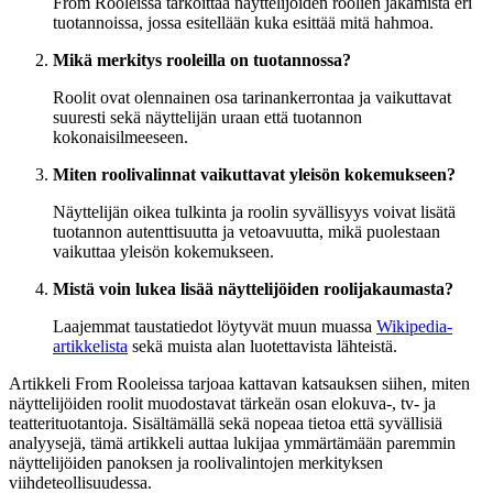
From Rooleissa tarkoittaa näyttelijöiden roolien jakamista eri
tuotannoissa, jossa esitellään kuka esittää mitä hahmoa.
Mikä merkitys rooleilla on tuotannossa?
Roolit ovat olennainen osa tarinankerrontaa ja vaikuttavat
suuresti sekä näyttelijän uraan että tuotannon
kokonaisilmeeseen.
Miten roolivalinnat vaikuttavat yleisön kokemukseen?
Näyttelijän oikea tulkinta ja roolin syvällisyys voivat lisätä
tuotannon autenttisuutta ja vetoavuutta, mikä puolestaan
vaikuttaa yleisön kokemukseen.
Mistä voin lukea lisää näyttelijöiden roolijakaumasta?
Laajemmat taustatiedot löytyvät muun muassa
Wikipedia-
artikkelista
sekä muista alan luotettavista lähteistä.
Artikkeli From Rooleissa tarjoaa kattavan katsauksen siihen, miten
näyttelijöiden roolit muodostavat tärkeän osan elokuva-, tv- ja
teatterituotantoja. Sisältämällä sekä nopeaa tietoa että syvällisiä
analyysejä, tämä artikkeli auttaa lukijaa ymmärtämään paremmin
näyttelijöiden panoksen ja roolivalintojen merkityksen
viihdeteollisuudessa.