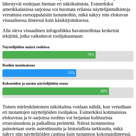
lähestyvät roolejaan hieman eri näkökulmista. Esimerkiksi
amerikkalaisissa sarjoissa voi huomata erilaisia näyttelijäntulkintoja
verrattuna eurooppalaisiin tuotantoihin, mikä näkyy niin elokuvan
visuaalisessa ilmeessä kuin käsikirjoituksessa.
Alla oleva visuaalinen infografiikka havainnollistaa keskeisiä
tekijöitä, jotka vaikuttavat roolijakaumaan:
Näyttelijöiden määrä rooleissa
70%
Roolien moninaisuus
55%
Kokeneiden ja uusien näyttelijöiden osuus
80%
Toinen mielenkiintoinen näkökulma voidaan nähdä, kun vertaillaan
eri tuotantojen näyttelijöiden roolijakoa. Esimerkiksi kotimaisissa
elokuvissa ja tv-sarjoissa roolitus voi heijastaa kulttuurisia
eroavaisuuksia ja paikallisia perinteitä. Näissä tuotannoissa
painotetaan usein autenttisuutta ja historiallista tarkkuutta, mikä
näkyy niin näyttelijöiden castissa kuin tuotannon kokonaisilmeessä.