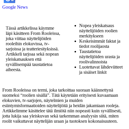
Google News
Nopea yleiskatsaus
Tässä artikkelissa käymme
näyttelijöiden roolien
läpi käsitteen From Rooleissa,
merkitykseen
joka viittaa näyttelijöiden
Keskeisimmät faktat ja
rooleihin elokuvissa, tv-
tiedot roolijaosta
sarjoissa ja teatteriesityksissä.
Taustatietoa
Artikkeli tarjoaa sekä nopean
näyttelijöiden urasta ja
yleiskatsauksen että
roolivalinnoista
syvällisempää taustatietoa
Luotettavat lähdeviitteet
aiheesta.
ja sisäiset linkit
From Rooleissa on termi, joka tarkoittaa suoraan käännettynä
suomeksi “roolien sisällä”. Tätä käytetään erityisesti kuvaamaan
elokuvien, tv-sarjojen, näytelmien ja muiden
esiintymisformaatioiden näyttelijöitä ja heidän jakamiaan rooleja.
Artikkelimme käsittelee tätä ilmiötä niin nopeasti kuin syvällisesti,
jotta lukija saa yleiskuvan sekä tarkemman analyysin siitä, miten
roolit vaikuttavat näyttelijän uraan ja tuotoksen kokonaisuuteen.