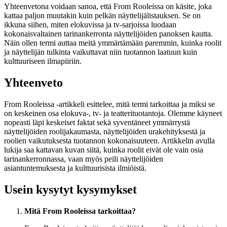
Yhteenvetona voidaan sanoa, että From Rooleissa on käsite, joka
kattaa paljon muutakin kuin pelkän näyttelijälistauksen. Se on
ikkuna siihen, miten elokuvissa ja tv-sarjoissa luodaan
kokonaisvaltainen tarinankerronta näyttelijöiden panoksen kautta.
Näin ollen termi auttaa meitä ymmärtämään paremmin, kuinka roolit
ja näyttelijän tulkinta vaikuttavat niin tuotannon laatuun kuin
kulttuuriseen ilmapiiriin.
Yhteenveto
From Rooleissa -artikkeli esittelee, mitä termi tarkoittaa ja miksi se
on keskeinen osa elokuva-, tv- ja teatterituotantoja. Olemme käyneet
nopeasti läpi keskeiset faktat sekä syventäneet ymmärrystä
näyttelijöiden roolijakaumasta, näyttelijöiden urakehityksestä ja
roolien vaikutuksesta tuotannon kokonaisuuteen. Artikkelin avulla
lukija saa kattavan kuvan siitä, kuinka roolit eivät ole vain osia
tarinankerronnassa, vaan myös peili näyttelijöiden
asiantuntemuksesta ja kulttuurisista ilmiöistä.
Usein kysytyt kysymykset
Mitä From Rooleissa tarkoittaa?