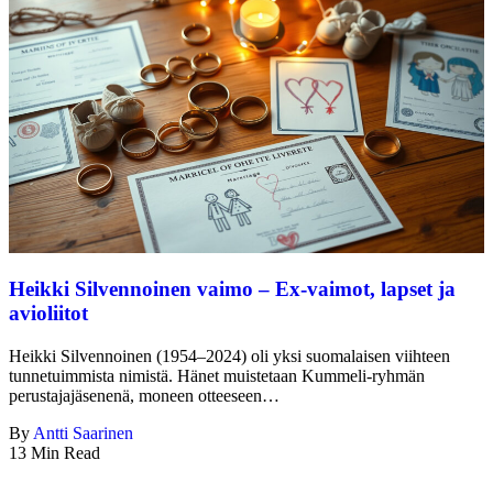
Heikki Silvennoinen vaimo – Ex-vaimot, lapset ja
avioliitot
Heikki Silvennoinen (1954–2024) oli yksi suomalaisen viihteen
tunnetuimmista nimistä. Hänet muistetaan Kummeli-ryhmän
perustajajäsenenä, moneen otteeseen…
By
Antti Saarinen
13 Min Read