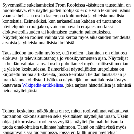
Syvemmälle sukeltamiseksi From Rooleissa -käsitteen taustoihin, on
huomioitava, että näyttelijöiden roolijako ei ole vain tekninen listaus
vaan se heijastaa usein laajempaa kulttuurista ja yhteiskunnallista
kontekstia. Esimerkiksi, kun tarkastellaan kahden eri tuotannon
näyttelijöiden roolijakoa, voidaan havaita eroja esimerkiksi
elokuvateollisuuden tai kotimaisen teatterin painotuksissa.
Näyttelijöiden roolien valinta voi kertoa myös aikakauden trendeistä,
arvoista ja yhteiskunnallisista ilmiöistä.
Taustatiedon tuo esiin myös se, että roolien jakaminen on ollut osa
elokuva- ja televisiotuotantoja jo vuosikymmenten ajan. Näyttelijät
ja heidän valintansa ovat usein puhuttaneet myös kriittisesti median
ja yleisön keskuudessa. Esimerkiksi näyttelijöiden urapoluista on
kirjoitettu monia artikkeleita, joissa kerrotaan heidän taustastaan ja
uran käännekohdista. Lisätietoa näyttelijän ammattitaidosta löytyy
kattavasta
Wikipedia-artikkelista
, joka tarjoaa historiallista ja teknistä
tietoa näyttelijöistä.
Toinen keskeinen näkökulma on se, miten roolivalinnat vaikuttavat
tuotannon kokonaisuuteen sekä yksittäisen näyttelijän uraan. Usein
ohjaajat korostavat roolien syvyyttä ja näyttelijän mahdollisuutta
tuoda omakohtaista tulkintaa hahmoon. Tämä on nähtävissä myös
kansainvälisissä tuotannoissa, joissa eri kulttuurien näyttelijät