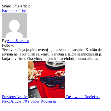
Share This Article
Facebook
Print
By
Antti Saarinen
Follow:
Teen vertailuja ja yhteenvetoja, jotta sinun ei tarvitse. Kerään tiedot,
arvioin ne ja kirjoitan selkeästi. Päivitän sisältöä säännöllisesti ja
korjaan virheet. Ota yhteyttä, jos haluat ehdottaa uutta aihetta.
Previous Article
Deadwood Rooleissa
Next Article
70’s Show Rooleissa