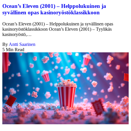
Ocean’s Eleven (2001) – Helppolukuinen ja
syvällinen opas kasinoryöstöklassikkoon
Ocean’s Eleven (2001) – Helppolukuinen ja syvällinen opas
kasinoryöstöklassikkoon Ocean’s Eleven (2001) – Tyylikäs
kasinoryöstö,…
By
Antti Saarinen
5 Min Read