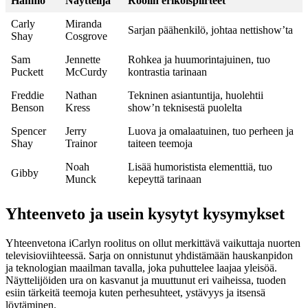
Hahmo
Näyttelijä
Roolin erikoispiirteet
Carly
Miranda
Sarjan päähenkilö, johtaa nettishow’ta
Shay
Cosgrove
Sam
Jennette
Rohkea ja huumorintajuinen, tuo
Puckett
McCurdy
kontrastia tarinaan
Freddie
Nathan
Tekninen asiantuntija, huolehtii
Benson
Kress
show’n teknisestä puolelta
Spencer
Jerry
Luova ja omalaatuinen, tuo perheen ja
Shay
Trainor
taiteen teemoja
Noah
Lisää humoristista elementtiä, tuo
Gibby
Munck
kepeyttä tarinaan
Yhteenveto ja usein kysytyt kysymykset
Yhteenvetona iCarlyn roolitus on ollut merkittävä vaikuttaja nuorten
televisioviihteessä. Sarja on onnistunut yhdistämään hauskanpidon
ja teknologian maailman tavalla, joka puhuttelee laajaa yleisöä.
Näyttelijöiden ura on kasvanut ja muuttunut eri vaiheissa, tuoden
esiin tärkeitä teemoja kuten perhesuhteet, ystävyys ja itsensä
löytäminen.