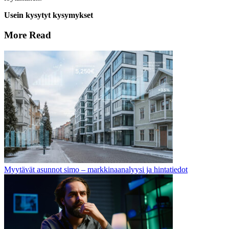
Usein kysytyt kysymykset
More Read
Myytävät asunnot simo – markkinaanalyysi ja hintatiedot