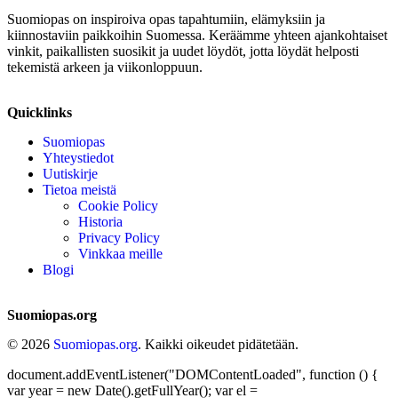
Suomiopas on inspiroiva opas tapahtumiin, elämyksiin ja
kiinnostaviin paikkoihin Suomessa. Keräämme yhteen ajankohtaiset
vinkit, paikallisten suosikit ja uudet löydöt, jotta löydät helposti
tekemistä arkeen ja viikonloppuun.
Quicklinks
Suomiopas
Yhteystiedot
Uutiskirje
Tietoa meistä
Cookie Policy
Historia
Privacy Policy
Vinkkaa meille
Blogi
Suomiopas.org
© 2026
Suomiopas.org
. Kaikki oikeudet pidätetään.
document.addEventListener("DOMContentLoaded", function () {
var year = new Date().getFullYear(); var el =