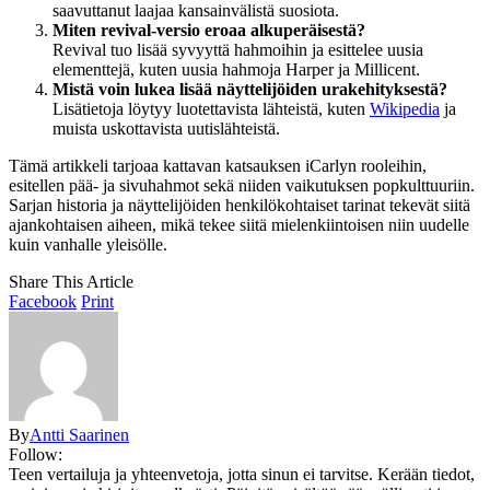
saavuttanut laajaa kansainvälistä suosiota.
Miten revival-versio eroaa alkuperäisestä?
Revival tuo lisää syvyyttä hahmoihin ja esittelee uusia
elementtejä, kuten uusia hahmoja Harper ja Millicent.
Mistä voin lukea lisää näyttelijöiden urakehityksestä?
Lisätietoja löytyy luotettavista lähteistä, kuten
Wikipedia
ja
muista uskottavista uutislähteistä.
Tämä artikkeli tarjoaa kattavan katsauksen iCarlyn rooleihin,
esitellen pää- ja sivuhahmot sekä niiden vaikutuksen popkulttuuriin.
Sarjan historia ja näyttelijöiden henkilökohtaiset tarinat tekevät siitä
ajankohtaisen aiheen, mikä tekee siitä mielenkiintoisen niin uudelle
kuin vanhalle yleisölle.
Share This Article
Facebook
Print
By
Antti Saarinen
Follow:
Teen vertailuja ja yhteenvetoja, jotta sinun ei tarvitse. Kerään tiedot,