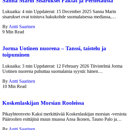
Sanna Marin Sisarukset Faktat ja Perhetausta
Lukuaika: 4 min Uppdaterat: 15 December 2025 Sanna Marin
sisarukset ovat toistuva hakukohde suomalaisessa mediassa,…
By
Antti Saarinen
9 Min Read
Jorma Uotinen nuorena – Tanssi, taistelu ja
toipuminen
Lukuaika: 3 min Uppdaterat: 12 February 2026 Tiivistelmä Jorma
Uotinen nuorena puhuttaa suomalaisia syystä: hänen…
By
Antti Saarinen
10 Min Read
Koskenlaskijan Morsian Rooleissa
Pikayhteenveto Kaksi merkittävää Koskenlaskijan morsian -versiota
Pääroolien esittäjinä muun muassa Ansa Ikonen, Tauno Palo ja…
By
Antti Saarinen