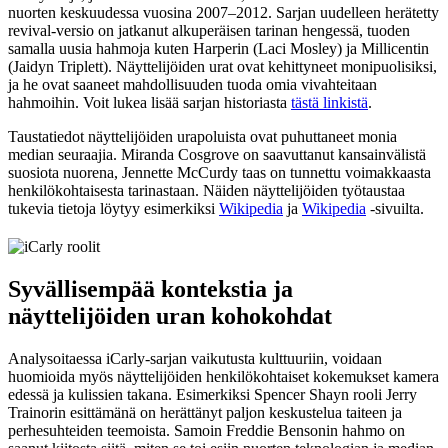
nuorten keskuudessa vuosina 2007–2012. Sarjan uudelleen herätetty
revival-versio on jatkanut alkuperäisen tarinan hengessä, tuoden
samalla uusia hahmoja kuten Harperin (Laci Mosley) ja Millicentin
(Jaidyn Triplett). Näyttelijöiden urat ovat kehittyneet monipuolisiksi,
ja he ovat saaneet mahdollisuuden tuoda omia vivahteitaan
hahmoihin. Voit lukea lisää sarjan historiasta
tästä linkistä
.
Taustatiedot näyttelijöiden urapoluista ovat puhuttaneet monia
median seuraajia. Miranda Cosgrove on saavuttanut kansainvälistä
suosiota nuorena, Jennette McCurdy taas on tunnettu voimakkaasta
henkilökohtaisesta tarinastaan. Näiden näyttelijöiden työtaustaa
tukevia tietoja löytyy esimerkiksi
Wikipedia
ja
Wikipedia
-sivuilta.
Syvällisempää kontekstia ja
näyttelijöiden uran kohokohdat
Analysoitaessa iCarly-sarjan vaikutusta kulttuuriin, voidaan
huomioida myös näyttelijöiden henkilökohtaiset kokemukset kamera
edessä ja kulissien takana. Esimerkiksi Spencer Shayn rooli Jerry
Trainorin esittämänä on herättänyt paljon keskustelua taiteen ja
perhesuhteiden teemoista. Samoin Freddie Bensonin hahmo on