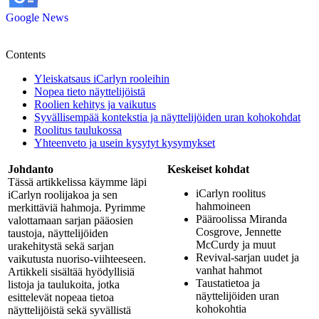
Google News
Contents
Yleiskatsaus iCarlyn rooleihin
Nopea tieto näyttelijöistä
Roolien kehitys ja vaikutus
Syvällisempää kontekstia ja näyttelijöiden uran kohokohdat
Roolitus taulukossa
Yhteenveto ja usein kysytyt kysymykset
Johdanto
Keskeiset kohdat
Tässä artikkelissa käymme läpi
iCarlyn roolitus
iCarlyn roolijakoa ja sen
hahmoineen
merkittäviä hahmoja. Pyrimme
Pääroolissa Miranda
valottamaan sarjan pääosien
Cosgrove, Jennette
taustoja, näyttelijöiden
McCurdy ja muut
urakehitystä sekä sarjan
Revival-sarjan uudet ja
vaikutusta nuoriso-viihteeseen.
vanhat hahmot
Artikkeli sisältää hyödyllisiä
Taustatietoa ja
listoja ja taulukoita, jotka
näyttelijöiden uran
esittelevät nopeaa tietoa
kohokohtia
näyttelijöistä sekä syvällistä