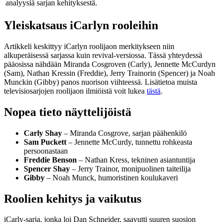
analyysiä sarjan kehityksestä.
Yleiskatsaus iCarlyn rooleihin
Artikkeli keskittyy iCarlyn roolijaon merkitykseen niin
alkuperäisessä sarjassa kuin revival-versiossa. Tässä yhteydessä
pääosissa nähdään Miranda Cosgroven (Carly), Jennette McCurdyn
(Sam), Nathan Kressin (Freddie), Jerry Trainorin (Spencer) ja Noah
Munckin (Gibby) panos nuorison viihteessä. Lisätietoa muista
televisiosarjojen roolijaon ilmiöistä voit lukea
tästä
.
Nopea tieto näyttelijöistä
Carly Shay
– Miranda Cosgrove, sarjan päähenkilö
Sam Puckett
– Jennette McCurdy, tunnettu rohkeasta
persoonastaan
Freddie Benson
– Nathan Kress, tekninen asiantuntija
Spencer Shay
– Jerry Trainor, monipuolinen taiteilija
Gibby
– Noah Munck, humoristinen koulukaveri
Roolien kehitys ja vaikutus
iCarly-sarja, jonka loi Dan Schneider, saavutti suuren suosion