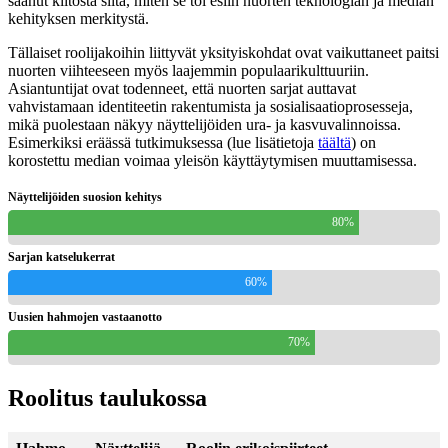
saanut kiitosta siitä, miten se toi esiin nuorten teknologian ja median
kehityksen merkitystä.
Tällaiset roolijakoihin liittyvät yksityiskohdat ovat vaikuttaneet paitsi
nuorten viihteeseen myös laajemmin populaarikulttuuriin.
Asiantuntijat ovat todenneet, että nuorten sarjat auttavat
vahvistamaan identiteetin rakentumista ja sosialisaatioprosesseja,
mikä puolestaan näkyy näyttelijöiden ura- ja kasvuvalinnoissa.
Esimerkiksi eräässä tutkimuksessa (lue lisätietoja
täältä
) on
korostettu median voimaa yleisön käyttäytymisen muuttamisessa.
Näyttelijöiden suosion kehitys
80%
Sarjan katselukerrat
60%
Uusien hahmojen vastaanotto
70%
Roolitus taulukossa