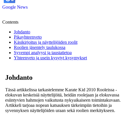
Google News
Contents
Johdanto
Pikayhteenveto
Käsikirjoitus ja näyttelijöiden roolit
Roolien jäsentely taulukossa
Syvempi analyysi ja taustatietoa
Yhteenveto ja usein kysytyt kysymykset
Johdanto
Tässä artikkelissa tarkastelemme Karate Kid 2010 Rooleissa -
elokuvan keskeisiä näyttelijöitä, heidän roolejaan ja elokuvassa
esiintyvien hahmojen vaikutusta nykyaikaiseen toimintakuvaan.
Artikkeli tarjoaa nopean katsauksen tärkeimpiin tietoihin ja
syvennyksen näyttelijöiden uraan sekä roolien merkitykseen.