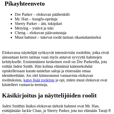
Pikayhteenveto
Dre Parker – elokuvan päähenkilö
Mr. Han – kungfu-opettaja
Sherry Parker – äiti, tukipilari
Meiying – ystävä ja tuki
Cheng – elokuvan päävastustaja
Muut hahmot – tukevat roolit tarinan rikastuttamiseksi
Elokuvassa näyttelijät syöksyvät intensiivisiin rooleihin, jotka eivät
ainoastaan kerro tarinaa vaan myös antavat syvyyttä hahmojen
kehitykselle. Ensimmäinen keskeinen rooli on Dre Parkerilla, jota
esittää Jaden Smith. Hän kohtaa elämänsä käännekohdat
opiskellessaan karate-taistelun saloja ja etsiessään omaa
identiteettiään. Jos olet kiinnostunut vastaavista elokuvan
roolituksista,
katso lisää rooleista
ja opi, miten muut elokuvat ovat
käsitelleet vastaavia teemoja.
Käsikirjoitus ja näyttelijöiden roolit
Jaden Smithin lisäksi elokuvan tärkeät hahmot ovat Mr. Han,
esittäjänään Jackie Chan, ja Sherry Parker, jota tuo elämään Taraji P.