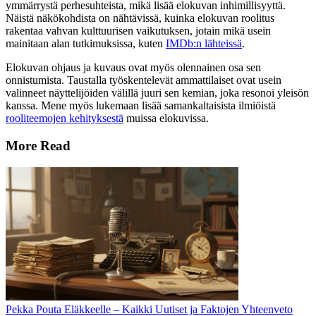
ymmärrystä perhesuhteista, mikä lisää elokuvan inhimillisyyttä.
Näistä näkökohdista on nähtävissä, kuinka elokuvan roolitus
rakentaa vahvan kulttuurisen vaikutuksen, jotain mikä usein
mainitaan alan tutkimuksissa, kuten
IMDb:n lähteissä
.
Elokuvan ohjaus ja kuvaus ovat myös olennainen osa sen
onnistumista. Taustalla työskentelevät ammattilaiset ovat usein
valinneet näyttelijöiden välillä juuri sen kemian, joka resonoi yleisön
kanssa. Mene myös lukemaan lisää samankaltaisista ilmiöistä
rooliteemojen kehityksestä
muissa elokuvissa.
More Read
Pekka Pouta Eläkkeelle – Kaikki Uutiset ja Faktojen Yhteenveto