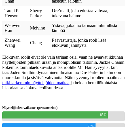
Chan
taistelun saloihin
Taraji P.
Sherry
Dre’n äiti, joka edustaa vahvaa,
Henson
Parker
tukevana hahmona
Wenwen
Ystävä, joka tuo tarinaan inhimillistä
Meiying
Han
lämpöä
Zhenwei
Päävastustaja, jonka rooli lisää
Cheng
Wang
elokuvan jännitystä
Elokuvan roolit eivät ole vain tarinan osia, vaan ne avaavat ikkunan
näyttelijöiden pitkään uraan ja monipuolisiin taitoihin. Jackie Chanin
kokemus toimintaelokuvista antaa roolille Mr. Han syvyyttä, kun
taas Jaden Smithin dynaaminen ilmaisu tuo Dre Parkerin hahmoon
nuorekkuutta ja sisäistä vahvuutta. Näin syvennyt roolien maailmaan
tutki tarkemmin näyttelijöiden matkaa
ja heidän henkilökohtaista
historiaansa elokuvateollisuudessa.
Näyttelijöiden vaikutus (prosentteina)
85%
75%