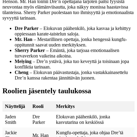
Henson. Mr. Han toimii Dre’n opettajana tarjoten paitsi fyysistä
neuvontaa myös elämänviisautta, joka näkyy monissa haastavissa
tilanteissa. Sherry Parker puolestaan tuo ihmisyyttä ja emotionaalista
syvyyttä tarinaan.
Dre Parker
– Elokuvan päähenkilö, joka kasvaa ja kehittyy
oppiessaan karate-taistelun saloja.
Mr. Han
– Mestarillinen opettaja, jonka hengessä kungfu-
oppitunnit saavat uuden merkityksen.
Sherry Parker
– Emäntä, joka tarjoaa emotionaalisen
turvaverkon vaikeina aikoina.
Meiying
– Dre’n ystävä, joka tuo keveyttä ja toisinaan jopa
konfliktia tarinaan.
Cheng
– Elokuvan päävastustaja, jonka vastakkainasettelu
Dre’n kanssa rakentaa jännittävän juonen.
Roolien jäsentely taulukossa
Näyttelijä
Rooli
Merkitys
Jaden
Dre
Elokuvan päähenkilö, jonka
Smith
Parker
kasvutarina on keskiössä
Jackie
Kungfu-opettaja, joka ohjaa Dre’tä
Mr. Han