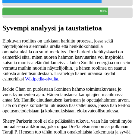
80%
Syvempi analyysi ja taustatietoa
Elokuvan roolitus on tarkkaan harkittu prosessi, jossa sekä
näyttelijöiden aiemmalla uralla että henkilökohtaisilla
ominaisuuksilla on suuri merkitys. Dre Parkerin kehityskaari on
esimerkki siitä, miten nuoren hahmon kasvutarina voi inspiroida
katsojia monissa elämäntilanteissa. Jaden Smithin energiaa on usein
verrattu muihin nuoriin näyttelijöihin, ja hänen roolinsa on saanut
kiitosta autenttisuudestaan. Lisätietoja hänen uraansa löydät
esimerkiksi
Wikipedia-sivulta
.
Jackie Chan on puolestaan ikoninen hahmo toimintakuvassa jo
vuosikymmenten ajan. Hänen taustansa kampilajien maailmassa
antaa Mr. Hanille ainutlaatuisen karisman ja opettajahahmon arvon.
Tätä on myös korostettu lukuisissa haastatteluissa, joissa hän kertoo
opetusmetodeistaan ja kokemuksistaan elokuvateollisuudessa.
Sherry Parkerin rooli ei ole pelkästään tukeva, vaan hän toimii myös
moraalisena ankkurina, joka ohjaa Dre’tä etsimään omaa polkuaan.
Taraji P. Henson tuo tähän rooliin omakohtaista kokemusta ja syvää