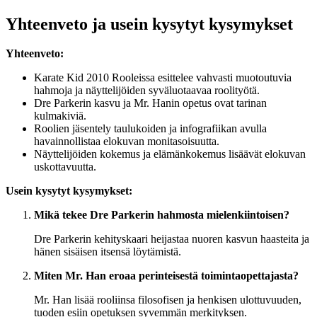
Yhteenveto ja usein kysytyt kysymykset
Yhteenveto:
Karate Kid 2010 Rooleissa esittelee vahvasti muotoutuvia
hahmoja ja näyttelijöiden syväluotaavaa roolityötä.
Dre Parkerin kasvu ja Mr. Hanin opetus ovat tarinan
kulmakiviä.
Roolien jäsentely taulukoiden ja infografiikan avulla
havainnollistaa elokuvan monitasoisuutta.
Näyttelijöiden kokemus ja elämänkokemus lisäävät elokuvan
uskottavuutta.
Usein kysytyt kysymykset:
Mikä tekee Dre Parkerin hahmosta mielenkiintoisen?
Dre Parkerin kehityskaari heijastaa nuoren kasvun haasteita ja
hänen sisäisen itsensä löytämistä.
Miten Mr. Han eroaa perinteisestä toimintaopettajasta?
Mr. Han lisää rooliinsa filosofisen ja henkisen ulottuvuuden,
tuoden esiin opetuksen syvemmän merkityksen.