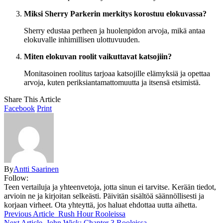
Miksi Sherry Parkerin merkitys korostuu elokuvassa?
Sherry edustaa perheen ja huolenpidon arvoja, mikä antaa
elokuvalle inhimillisen ulottuvuuden.
Miten elokuvan roolit vaikuttavat katsojiin?
Monitasoinen roolitus tarjoaa katsojille elämyksiä ja opettaa
arvoja, kuten periksiantamattomuutta ja itsensä etsimistä.
Share This Article
Facebook
Print
By
Antti Saarinen
Follow:
Teen vertailuja ja yhteenvetoja, jotta sinun ei tarvitse. Kerään tiedot,
arvioin ne ja kirjoitan selkeästi. Päivitän sisältöä säännöllisesti ja
korjaan virheet. Ota yhteyttä, jos haluat ehdottaa uutta aihetta.
Previous Article
Rush Hour Rooleissa
Next Article
John Wick: Chapter 3 Rooleissa