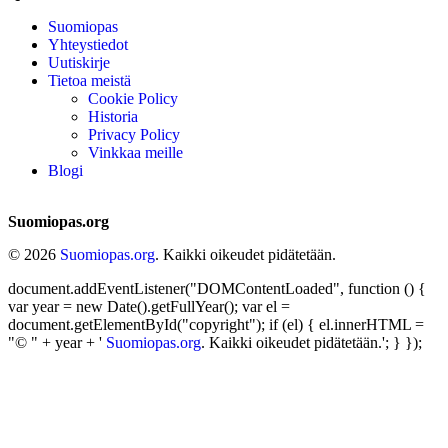
Suomiopas
Yhteystiedot
Uutiskirje
Tietoa meistä
Cookie Policy
Historia
Privacy Policy
Vinkkaa meille
Blogi
Suomiopas.org
© 2026
Suomiopas.org
. Kaikki oikeudet pidätetään.
document.addEventListener("DOMContentLoaded", function () {
var year = new Date().getFullYear(); var el =
document.getElementById("copyright"); if (el) { el.innerHTML =
"© " + year + '
Suomiopas.org
. Kaikki oikeudet pidätetään.'; } });