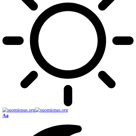
Font
Aa
Resizer