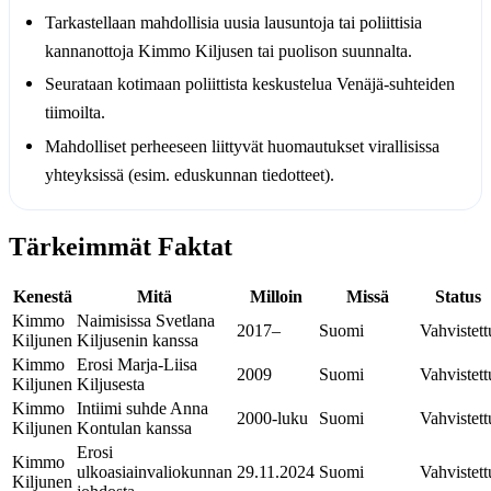
Tarkastellaan mahdollisia uusia lausuntoja tai poliittisia
kannanottoja Kimmo Kiljusen tai puolison suunnalta.
Seurataan kotimaan poliittista keskustelua Venäjä-suhteiden
tiimoilta.
Mahdolliset perheeseen liittyvät huomautukset virallisissa
yhteyksissä (esim. eduskunnan tiedotteet).
Tärkeimmät Faktat
Kenestä
Mitä
Milloin
Missä
Status
Kimmo
Naimisissa Svetlana
2017–
Suomi
Vahvistett
Kiljunen
Kiljusenin kanssa
Kimmo
Erosi Marja-Liisa
2009
Suomi
Vahvistett
Kiljunen
Kiljusesta
Kimmo
Intiimi suhde Anna
2000-luku
Suomi
Vahvistett
Kiljunen
Kontulan kanssa
Erosi
Kimmo
ulkoasiainvaliokunnan
29.11.2024
Suomi
Vahvistett
Kiljunen