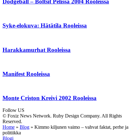
Dodgeball – Boltsit Pelissä 2004 Rooleissa
Syke-elokuva: Hätätila Rooleissa
Harakkamurhat Rooleissa
Manifest Rooleissa
Monte Criston Kreivi 2002 Rooleissa
Follow US
© Foxiz News Network. Ruby Design Company. All Rights
Reserved.
Home
»
Blog
»
Kimmo kiljunen vaimo – vahvat faktat, perhe ja
politiikka
Blogi