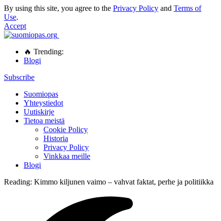
By using this site, you agree to the
Privacy Policy
and
Terms of
Use
.
Accept
🔥 Trending:
Blogi
Subscribe
Suomiopas
Yhteystiedot
Uutiskirje
Tietoa meistä
Cookie Policy
Historia
Privacy Policy
Vinkkaa meille
Blogi
Reading:
Kimmo kiljunen vaimo – vahvat faktat, perhe ja politiikka