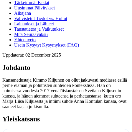
Tärkeimmät Faktat
Uusimmat Päivitykset
Aikajana
Vahvistetut Tiedot vs. Huhut
Lainaukset ja Lähteet
Taustatietoa ja Vaikutukset
Mitä Seuraavaksi?
Yhteenveto
Usein Kysytyt Kysymykset (FAQ)
Uppdaterat: 02 December 2025
Johdanto
Kansanedustaja Kimmo Kiljunen on ollut jatkuvasti mediassa esillä
perhe-elämän ja poliittisten suhteiden kontekstissa. Hän on
naimisissa vuodesta 2017 venäläistaustaisen Svetlana Kiljusenin
kanssa, ja hänen aiemmat suhteensa ja perhetaustansa, kuten ero
Marja-Liisa Kiljusesta ja intiimi suhde Anna Kontulan kanssa, ovat
saaneet laajaa julkisuutta.
Yleiskatsaus