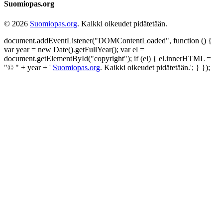
Suomiopas.org
© 2026
Suomiopas.org
. Kaikki oikeudet pidätetään.
document.addEventListener("DOMContentLoaded", function () {
var year = new Date().getFullYear(); var el =
document.getElementById("copyright"); if (el) { el.innerHTML =
"© " + year + '
Suomiopas.org
. Kaikki oikeudet pidätetään.'; } });