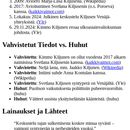
2009: Avioero Marja-Liisa Kiljusesta. (Wikipedia)
2017: Avioituminen Svetlana Kiljusenin (o.s. Poroeva)
kanssa. (
kaikkivaimot.com
)
Lokakuu 2024: Julkinen keskustelu Kiljusen Venäjä-
yhteyksistä. (
Yle
)
29.11.2024: Kimmo Kiljunen eroaa ulkoasiainvaliokunnan
johdosta. (Yle)
Vahvistetut Tiedot vs. Huhut
Vahvistettu
: Kimmo Kiljunen on ollut vuodesta 2017 alkaen
naimisissa Svetlana Kiljusenin kanssa. (
kaikkivaimot.com
)
Vahvistettu
: Neljä lasta, mm. Jaakko Kiljunen. (
Wikipedia
)
Vahvistettu
: Intiimi suhde Anna Kontulan kanssa.
(Wikipedia)
Vahvistettu
: Svetlana Kiljusen syntyperä on Venäjältä. (Yle)
Huhut
: Puolison vaikutuksesta poliittisiin puheenvuoroihin.
(huhu)
Huhut
: Väitteet uusista yksityiselämän käänteistä. (huhu)
Lainaukset ja Lähteet
“Keskustelu rajan sulkemisesta koskee minua syvästi –
vaimoni syntyperän ja perhesiteiden vuoksi.”