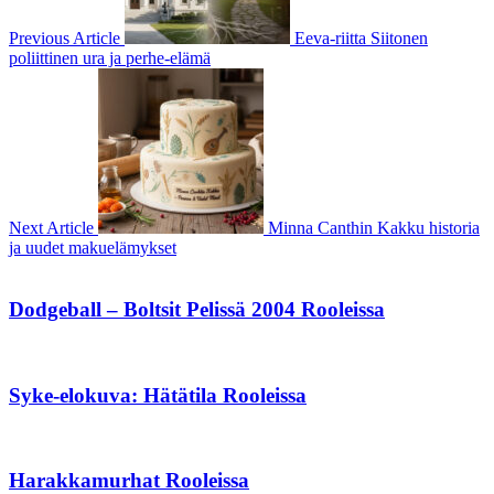
Previous Article
Eeva-riitta Siitonen
poliittinen ura ja perhe-elämä
Next Article
Minna Canthin Kakku historia
ja uudet makuelämykset
Dodgeball – Boltsit Pelissä 2004 Rooleissa
Syke-elokuva: Hätätila Rooleissa
Harakkamurhat Rooleissa