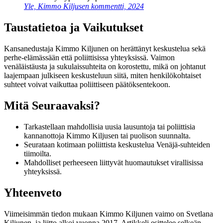
Yle, Kimmo Kiljusen kommentti, 2024
Taustatietoa ja Vaikutukset
Kansanedustaja Kimmo Kiljunen on herättänyt keskustelua sekä
perhe-elämässään että poliittisissa yhteyksissä. Vaimon
venäläistäusta ja sukulaissuhteita on korostettu, mikä on johtanut
laajempaan julkiseen keskusteluun siitä, miten henkilökohtaiset
suhteet voivat vaikuttaa poliittiseen päätöksentekoon.
Mitä Seuraavaksi?
Tarkastellaan mahdollisia uusia lausuntoja tai poliittisia
kannanottoja Kimmo Kiljusen tai puolison suunnalta.
Seurataan kotimaan poliittista keskustelua Venäjä-suhteiden
tiimoilta.
Mahdolliset perheeseen liittyvät huomautukset virallisissa
yhteyksissä.
Yhteenveto
Viimeisimmän tiedon mukaan Kimmo Kiljunen vaimo on Svetlana
Kiljunen, ja liitto alkoi vuonna 2017. Artikkeli esittelee selkeän