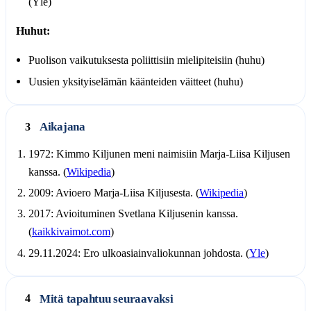
(Yle)
Huhut:
Puolison vaikutuksesta poliittisiin mielipiteisiin (huhu)
Uusien yksityiselämän käänteiden väitteet (huhu)
Aikajana
3
1972: Kimmo Kiljunen meni naimisiin Marja-Liisa Kiljusen
kanssa. (
Wikipedia
)
2009: Avioero Marja-Liisa Kiljusesta. (
Wikipedia
)
2017: Avioituminen Svetlana Kiljusenin kanssa.
(
kaikkivaimot.com
)
29.11.2024: Ero ulkoasiainvaliokunnan johdosta. (
Yle
)
Mitä tapahtuu seuraavaksi
4