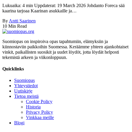
Lukuaika: 4 min Uppdaterat: 19 March 2026 Johdanto Foreca sää
kaarina tarjoaa Kaarinan asukkaille ja…
By
Antti Saarinen
10 Min Read
Suomiopas on inspiroiva opas tapahtumiin, elämyksiin ja
kiinnostaviin paikkoihin Suomessa. Keräämme yhteen ajankohtaiset
vinkit, paikallisten suosikit ja uudet löydöt, jotta löydät helposti
tekemistä arkeen ja viikonloppuun.
Quicklinks
Suomiopas
Yhteystiedot
Uutiskirje
Tietoa meistä
Cookie Policy
Historia
Privacy Policy
Vinkkaa meille
Blogi