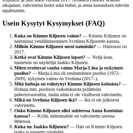
aikajanan, vahvistetut tiedot sekä huhut, ja antaa katsauksen tuleviin
tapahtumiin.
Usein Kysytyt Kysymykset (FAQ)
Kuka on Kimmo Kiljusen vaimo?
— Kimmo Kiljunen on
naimisissa venäläistaustaisen Svetlana Kiljusenin kanssa.
Milloin Kimmo Kiljunen meni naimisiin?
— Häävuosi on
2017.
Ketkä ovat Kimmo Kiljusen lapset?
— Neljä lasta,
tunnetuin on näyttelijä Jaakko Kiljunen.
Miten erottuvat vanha vaimo Marja-Liisa ja nykyinen
puoliso?
— Marja-Liisa oli ensimmäinen puoliso (1972–
2009), nykyinen vaimo on Svetlana (2017–).
Mitä huhuja on esiintynyt Kimmo Kiljusen kohuista?
—
Huhuja mm. puolison vaikutuksesta poliittisiin
puheenvuoroihin, mutta näitä ei ole virallisesti vahvistettu.
Mikä on Svetlana Kiljusen ikä?
— Ikä ei ole julkisesti
vahvistettu.
Onko Kimmo Kiljunen ollut suhteessa Anna Kontulan
kanssa?
— Kyllä, intiimisuhde on vahvistettu useissa
lähteissä.
Kuka on Jaakko Kiljunen?
— Hän on Kimmo Kiljusen
poika ja tunnettu näyttelijä.