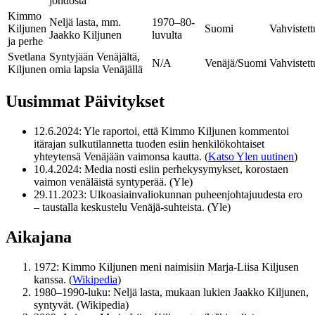
johdosta
Kimmo
Neljä lasta, mm.
1970–80-
Kiljunen
Suomi
Vahvistett
Jaakko Kiljunen
luvulta
ja perhe
Svetlana
Syntyjään Venäjältä,
N/A
Venäjä/Suomi
Vahvistett
Kiljunen
omia lapsia Venäjällä
Uusimmat Päivitykset
12.6.2024
: Yle raportoi, että Kimmo Kiljunen kommentoi
itärajan sulkutilannetta tuoden esiin henkilökohtaiset
yhteytensä Venäjään vaimonsa kautta. (
Katso Ylen uutinen
)
10.4.2024
: Media nosti esiin perhekysymykset, korostaen
vaimon venäläistä syntyperää. (Yle)
29.11.2023
: Ulkoasiainvaliokunnan puheenjohtajuudesta ero
– taustalla keskustelu Venäjä-suhteista. (Yle)
Aikajana
1972: Kimmo Kiljunen meni naimisiin Marja-Liisa Kiljusen
kanssa. (
Wikipedia
)
1980–1990-luku: Neljä lasta, mukaan lukien Jaakko Kiljunen,
syntyvät. (Wikipedia)