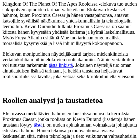
Kingdom Of The Planet Of The Apes Rooleissa -elokuva tuo uuden
sukupolven apinoiden tarinan valokeilaan. Elokuvan keskeiset
hahmot, kuten Proximus Caesar ja hänen vastapainonsa, antavat
katsojille syvällistä näkökulmaa yhteiskunnallisiin ja teknologisiin
teemoihin. Kevin Durandin tulkinta Proximus Caesaria on saanut
kiitosta hänen kyvystään yhdistää karisma ja kylmä laskelmallisuus.
Myös Freya Allanin esittämä Mae tuo tarinaan ongelmallisia
moraalisia kysymyksiä ja lisää inhimillisyyttä kokoonpanoon.
Elokuvan monipuolinen näyttelijäkaartti tarjoaa mielenkiintoisia
vertailukohtia muihin elokuvien roolijakaumiin. Näihin vertailuihin
voi tutustua tarkemmin
tästä linkistä
. Jokainen näyttelijä tuo oman
ainutlaatuisen lisänsä tarinaan, ja heidän taustansa heijastuvat
roolisuorituksissa tavalla, joka vetoaa sekä kriitikoihin että yleisöön.
Roolien analyysi ja taustatietoa
Elokuvassa merkittävien hahmojen taustoissa on useita kerroksia.
Proximus Caesar, jonka roolissa on Kevin Durand (lisätietoja hänen
urastaan löytyy
tästä
), on uuden apinakunnan voimakasta johtajuutta
edustava hahmo. Hänen tekonsa ja motivaationsa avaavat
keskustelun siitä, miten teknologia ja tieto vaikuttavat valtasuhteisiin.