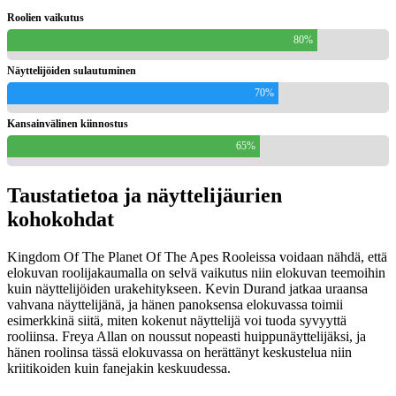
Roolien vaikutus
80%
Näyttelijöiden sulautuminen
70%
Kansainvälinen kiinnostus
65%
Taustatietoa ja näyttelijäurien
kohokohdat
Kingdom Of The Planet Of The Apes Rooleissa voidaan nähdä, että
elokuvan roolijakaumalla on selvä vaikutus niin elokuvan teemoihin
kuin näyttelijöiden urakehitykseen. Kevin Durand jatkaa uraansa
vahvana näyttelijänä, ja hänen panoksensa elokuvassa toimii
esimerkkinä siitä, miten kokenut näyttelijä voi tuoda syvyyttä
rooliinsa. Freya Allan on noussut nopeasti huippunäyttelijäksi, ja
hänen roolinsa tässä elokuvassa on herättänyt keskustelua niin
kriitikoiden kuin fanejakin keskuudessa.