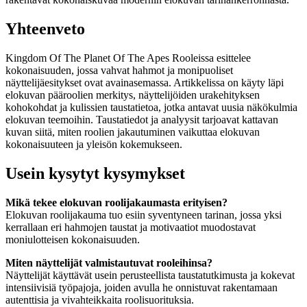
Yhteenveto
Kingdom Of The Planet Of The Apes Rooleissa esittelee
kokonaisuuden, jossa vahvat hahmot ja monipuoliset
näyttelijäesitykset ovat avainasemassa. Artikkelissa on käyty läpi
elokuvan pääroolien merkitys, näyttelijöiden urakehityksen
kohokohdat ja kulissien taustatietoa, jotka antavat uusia näkökulmia
elokuvan teemoihin. Taustatiedot ja analyysit tarjoavat kattavan
kuvan siitä, miten roolien jakautuminen vaikuttaa elokuvan
kokonaisuuteen ja yleisön kokemukseen.
Usein kysytyt kysymykset
Mikä tekee elokuvan roolijakaumasta erityisen?
Elokuvan roolijakauma tuo esiin syventyneen tarinan, jossa yksi
kerrallaan eri hahmojen taustat ja motivaatiot muodostavat
moniulotteisen kokonaisuuden.
Miten näyttelijät valmistautuvat rooleihinsa?
Näyttelijät käyttävät usein perusteellista taustatutkimusta ja kokevat
intensiivisiä työpajoja, joiden avulla he onnistuvat rakentamaan
autenttisia ja vivahteikkaita roolisuorituksia.