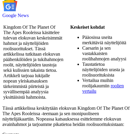
Google News
Kingdom Of The Planet Of
Keskeiset kohdat
The Apes Rooleissa käsittelee
Pääosissa useita
tulevan elokuvan keskeisimmät
merkittäviä näyttelijöitä
hahmot ja näyttelijöiden
Caesarin ja sen
roolisuoritukset. Tässä
vastakkaisten
artikkelissa tutkitaan elokuvan
roolihahmojen analyysi
päähenkilöiden ja tukihahmojen
Taustatietoa
roolit, näyttelijöiden taustoja
näyttelijöiden urasta ja
sekä kulissien takaista tietoa.
roolisuorituksista
Artikkeli tarjoaa lukijalle
Vertailua muihin
nopean yleiskatsauksen
roolijakaumiin
roolien
tärkeimmistä piirteistä ja
vertailu
syvällisempää analyysia
yksittäisistä hahmoista.
Tässä artikkelissa keskitytään elokuvan Kingdom Of The Planet Of
The Apes Rooleissa -teemaan ja sen monipuoliseen
näyttelijäkaartiin. Nopeassa katsauksessa esittelemme elokuvan
avainhahmot ja tarjoamme pikatietoa heidän roolisuorituksistaan: