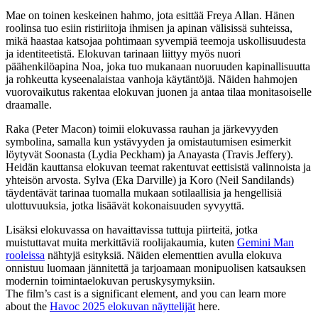
Mae on toinen keskeinen hahmo, jota esittää Freya Allan. Hänen
roolinsa tuo esiin ristiriitoja ihmisen ja apinan välisissä suhteissa,
mikä haastaa katsojaa pohtimaan syvempiä teemoja uskollisuudesta
ja identiteetistä. Elokuvan tarinaan liittyy myös nuori
päähenkilöapina Noa, joka tuo mukanaan nuoruuden kapinallisuutta
ja rohkeutta kyseenalaistaa vanhoja käytäntöjä. Näiden hahmojen
vuorovaikutus rakentaa elokuvan juonen ja antaa tilaa monitasoiselle
draamalle.
Raka (Peter Macon) toimii elokuvassa rauhan ja järkevyyden
symbolina, samalla kun ystävyyden ja omistautumisen esimerkit
löytyvät Soonasta (Lydia Peckham) ja Anayasta (Travis Jeffery).
Heidän kauttansa elokuvan teemat rakentuvat eettisistä valinnoista ja
yhteisön arvosta. Sylva (Eka Darville) ja Koro (Neil Sandilands)
täydentävät tarinaa tuomalla mukaan sotilaallisia ja hengellisiä
ulottuvuuksia, jotka lisäävät kokonaisuuden syvyyttä.
Lisäksi elokuvassa on havaittavissa tuttuja piirteitä, jotka
muistuttavat muita merkittäviä roolijakaumia, kuten
Gemini Man
rooleissa
nähtyjä esityksiä. Näiden elementtien avulla elokuva
onnistuu luomaan jännitettä ja tarjoamaan monipuolisen katsauksen
modernin toimintaelokuvan peruskysymyksiin.
The film’s cast is a significant element, and you can learn more
about the
Havoc 2025 elokuvan näyttelijät
here.