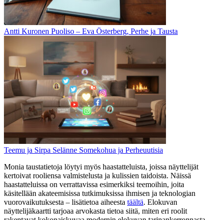
Antti Kuronen Puoliso – Eva Österberg, Perhe ja Tausta
Teemu ja Sirpa Selänne Somekohua ja Perheuutisia
Monia taustatietoja löytyi myös haastatteluista, joissa näyttelijät
kertoivat rooliensa valmistelusta ja kulissien taidoista. Näissä
haastatteluissa on verrattavissa esimerkiksi teemoihin, joita
käsitellään akateemisissa tutkimuksissa ihmisen ja teknologian
vuorovaikutuksesta – lisätietoa aiheesta
täältä
. Elokuvan
näyttelijäkaartti tarjoaa arvokasta tietoa siitä, miten eri roolit
rakentavat kokonaiskuvaa modernin elokuvan tarinankerronnasta.