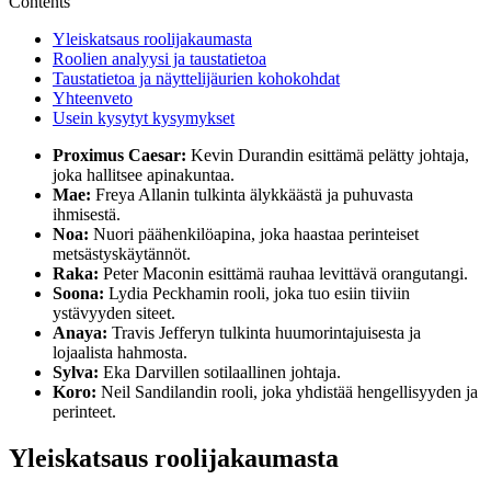
Contents
Yleiskatsaus roolijakaumasta
Roolien analyysi ja taustatietoa
Taustatietoa ja näyttelijäurien kohokohdat
Yhteenveto
Usein kysytyt kysymykset
Proximus Caesar:
Kevin Durandin esittämä pelätty johtaja,
joka hallitsee apinakuntaa.
Mae:
Freya Allanin tulkinta älykkäästä ja puhuvasta
ihmisestä.
Noa:
Nuori päähenkilöapina, joka haastaa perinteiset
metsästyskäytännöt.
Raka:
Peter Maconin esittämä rauhaa levittävä orangutangi.
Soona:
Lydia Peckhamin rooli, joka tuo esiin tiiviin
ystävyyden siteet.
Anaya:
Travis Jefferyn tulkinta huumorintajuisesta ja
lojaalista hahmosta.
Sylva:
Eka Darvillen sotilaallinen johtaja.
Koro:
Neil Sandilandin rooli, joka yhdistää hengellisyyden ja
perinteet.
Yleiskatsaus roolijakaumasta