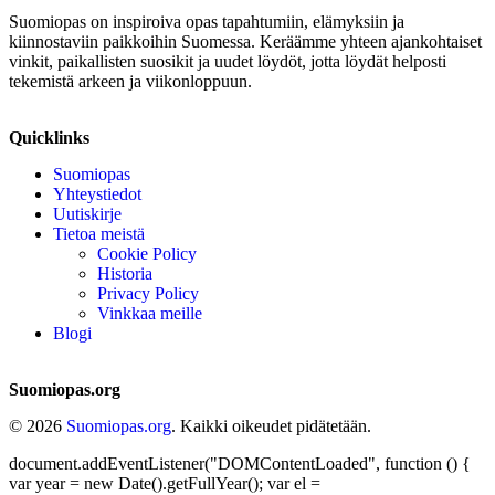
Suomiopas on inspiroiva opas tapahtumiin, elämyksiin ja
kiinnostaviin paikkoihin Suomessa. Keräämme yhteen ajankohtaiset
vinkit, paikallisten suosikit ja uudet löydöt, jotta löydät helposti
tekemistä arkeen ja viikonloppuun.
Quicklinks
Suomiopas
Yhteystiedot
Uutiskirje
Tietoa meistä
Cookie Policy
Historia
Privacy Policy
Vinkkaa meille
Blogi
Suomiopas.org
© 2026
Suomiopas.org
. Kaikki oikeudet pidätetään.
document.addEventListener("DOMContentLoaded", function () {
var year = new Date().getFullYear(); var el =