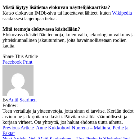
Mistä löytyy lisätietoa elokuvan näyttelijäkaartista?
Katso elokuvan IMDb-sivu tai luotettavat lähteet, kuten
Wikipedia
saadaksesi laajempaa tietoa.
Mitä teemoja elokuvassa käsitellään?
Elokuvassa käsitellään teemoja, kuten valta, teknologian vaikutus ja
yhteiskunnallinen jakautuminen, joita havainnollistetaan roolien
kautta.
Share This Article
Facebook
Print
By
Antti Saarinen
Follow:
Teen vertailuja ja yhteenvetoja, jotta sinun ei tarvitse. Kerään tiedot,
arvioin ne ja kirjoitan selkeästi. Päivitän sisältöä säännöllisesti ja
korjaan virheet. Ota yhteyttä, jos haluat ehdottaa uutta aihetta.
Previous Article
Anne Kukkohovi Nuorena – Malliura, Perhe ja
Faktat
Next Article
Veli-Matti Savinainen – Ura, Perhe ja Yksityiselämä