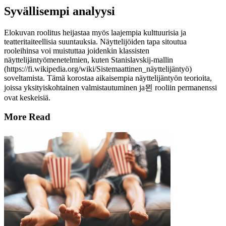
Syvällisempi analyysi
Elokuvan roolitus heijastaa myös laajempia kulttuurisia ja
teatteritaiteellisia suuntauksia. Näyttelijöiden tapa sitoutua
rooleihinsa voi muistuttaa joidenkin klassisten
näyttelijäntyömenetelmien, kuten Stanislavskij-mallin
(https://fi.wikipedia.org/wiki/Sistemaattinen_näyttelijäntyö)
soveltamista. Tämä korostaa aikaisempia näyttelijäntyön teorioita,
joissa yksityiskohtainen valmistautuminen ja묀 rooliin permanenssi
ovat keskeisiä.
More Read