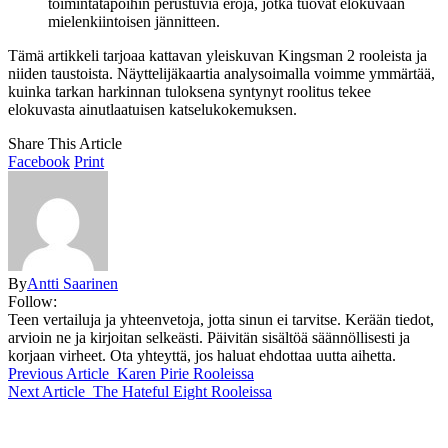
toimintatapoihin perustuvia eroja, jotka tuovat elokuvaan
mielenkiintoisen jännitteen.
Tämä artikkeli tarjoaa kattavan yleiskuvan Kingsman 2 rooleista ja
niiden taustoista. Näyttelijäkaartia analysoimalla voimme ymmärtää,
kuinka tarkan harkinnan tuloksena syntynyt roolitus tekee
elokuvasta ainutlaatuisen katselukokemuksen.
Share This Article
Facebook
Print
By
Antti Saarinen
Follow:
Teen vertailuja ja yhteenvetoja, jotta sinun ei tarvitse. Kerään tiedot,
arvioin ne ja kirjoitan selkeästi. Päivitän sisältöä säännöllisesti ja
korjaan virheet. Ota yhteyttä, jos haluat ehdottaa uutta aihetta.
Previous Article
Karen Pirie Rooleissa
Next Article
The Hateful Eight Rooleissa