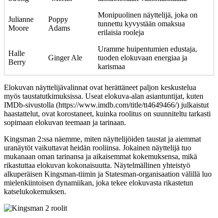
Monipuolinen näyttelijä, joka on
Julianne
Poppy
tunnettu kyvystään omaksua
Moore
Adams
erilaisia rooleja
Uramme huipentumien edustaja,
Halle
Ginger Ale
tuoden elokuvaan energiaa ja
Berry
karismaa
Elokuvan näyttelijävalinnat ovat herättäneet paljon keskustelua
myös taustatutkimuksissa. Useat elokuva-alan asiantuntijat, kuten
IMDb-sivustolla (https://www.imdb.com/title/tt4649466/) julkaistut
haastattelut, ovat korostaneet, kuinka roolitus on suunniteltu tarkasti
sopimaan elokuvan teemaan ja tarinaan.
Kingsman 2:ssa näemme, miten näyttelijöiden taustat ja aiemmat
uranäytöt vaikuttavat heidän rooliinsa. Jokainen näyttelijä tuo
mukanaan oman tarinansa ja aikaisemmat kokemuksensa, mikä
rikastuttaa elokuvan kokonaisuutta. Näytelmällinen yhteistyö
alkuperäisen Kingsman-tiimin ja Statesman-organisaation välillä luo
mielenkiintoisen dynamiikan, joka tekee elokuvasta rikastetun
katselukokemuksen.