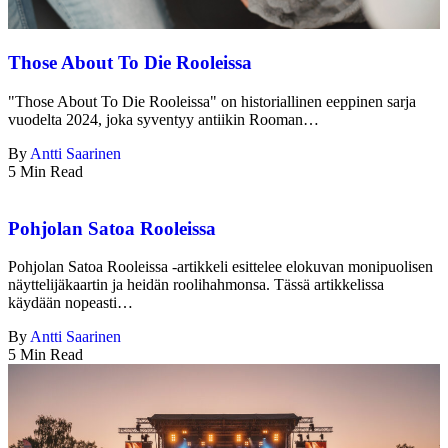
Those About To Die Rooleissa
"Those About To Die Rooleissa" on historiallinen eeppinen sarja
vuodelta 2024, joka syventyy antiikin Rooman…
By
Antti Saarinen
5 Min Read
Pohjolan Satoa Rooleissa
Pohjolan Satoa Rooleissa -artikkeli esittelee elokuvan monipuolisen
näyttelijäkaartin ja heidän roolihahmonsa. Tässä artikkelissa
käydään nopeasti…
By
Antti Saarinen
5 Min Read