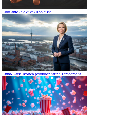
Äkkilähtö (elokuva) Rooleissa
Anna-Kaisa Ikonen poliitikon tarina Tampereelta