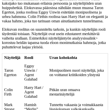
kaksijako tuo mukanaan erilaisia persoonia ja näyttelijöiden uran
huippuhetkiä. Elokuvassa pääosissa nähdään muun muassa Taron
Egerton, jonka roolissa Eggsy Unwin esitetään monipuolisena ja
urhea hahmona. Colin Firthin roolissa taas Harry Hart on elegantti ja
vakaa hahmo, joka tuo tarinaan oman ainutlaatuisen tunnelmansa.
Elokuvan roolitus on suunniteltu tarkoin, ja kunkin näyttelijän rooli
täydentää toisiaan. Näyttelijät ovat usein edustaneet merkittäviä
vaiheita urallaan. Esimerkiksi
näyttelijäntyön analyysissa
link>
korostuu heidän tapansa tuoda eloon monimutkaisia hahmoja, jotka
puhuttelevat laajaa yleisöä.
Näyttelijä
Rooli
Uran kohokohta
Eggsy
Taron
Unwin /
Monipuolinen nuori näyttelijä, joka
Egerton
Agent
on voittanut kriitikoiden ylistystä
Galahad
Harry Hart /
Colin
Pitkän uran omaava
Agent
Firth
mestarinäyttelijä
Galahad
Mark
Hamish
Tunnettu vakaasta ja voimakkaasta
Strong
“Merlin”
läsnäolostaan valkokankaalla