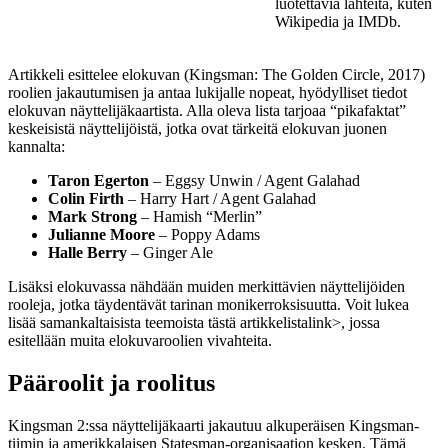
luotettavia lähteitä, kuten
Wikipedia ja IMDb.
Artikkeli esittelee elokuvan (Kingsman: The Golden Circle, 2017)
roolien jakautumisen ja antaa lukijalle nopeat, hyödylliset tiedot
elokuvan näyttelijäkaartista. Alla oleva lista tarjoaa “pikafaktat”
keskeisistä näyttelijöistä, jotka ovat tärkeitä elokuvan juonen
kannalta:
Taron Egerton
– Eggsy Unwin / Agent Galahad
Colin Firth
– Harry Hart / Agent Galahad
Mark Strong
– Hamish “Merlin”
Julianne Moore
– Poppy Adams
Halle Berry
– Ginger Ale
Lisäksi elokuvassa nähdään muiden merkittävien näyttelijöiden
rooleja, jotka täydentävät tarinan monikerroksisuutta. Voit lukea
lisää samankaltaisista teemoista
tästä artikkelista
link>, jossa
esitellään muita elokuvaroolien vivahteita.
Pääroolit ja roolitus
Kingsman 2:ssa näyttelijäkaarti jakautuu alkuperäisen Kingsman-
tiimin ja amerikkalaisen Statesman-organisaation kesken. Tämä