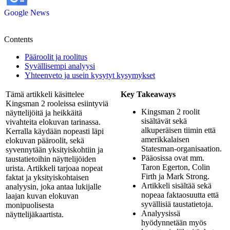
Google News
Contents
Pääroolit ja roolitus
Syvällisempi analyysi
Yhteenveto ja usein kysytyt kysymykset
Tämä artikkeli käsittelee
Key Takeaways
Kingsman 2 rooleissa esiintyviä
Kingsman 2 roolit
näyttelijöitä ja heikkäitä
sisältävät sekä
vivahteita elokuvan tarinassa.
alkuperäisen tiimin että
Kerralla käydään nopeasti läpi
amerikkalaisen
elokuvan pääroolit, sekä
Statesman-organisaation.
syvennytään yksityiskohtiin ja
Pääosissa ovat mm.
taustatietoihin näyttelijöiden
Taron Egerton, Colin
urista. Artikkeli tarjoaa nopeat
Firth ja Mark Strong.
faktat ja yksityiskohtaisen
Artikkeli sisältää sekä
analyysin, joka antaa lukijalle
nopeaa faktaosuutta että
laajan kuvan elokuvan
syvällisiä taustatietoja.
monipuolisesta
Analyysissä
näyttelijäkaartista.
hyödynnetään myös