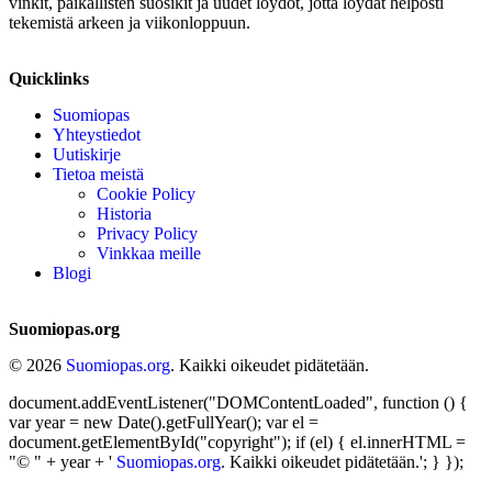
vinkit, paikallisten suosikit ja uudet löydöt, jotta löydät helposti
tekemistä arkeen ja viikonloppuun.
Quicklinks
Suomiopas
Yhteystiedot
Uutiskirje
Tietoa meistä
Cookie Policy
Historia
Privacy Policy
Vinkkaa meille
Blogi
Suomiopas.org
© 2026
Suomiopas.org
. Kaikki oikeudet pidätetään.
document.addEventListener("DOMContentLoaded", function () {
var year = new Date().getFullYear(); var el =
document.getElementById("copyright"); if (el) { el.innerHTML =
"© " + year + '
Suomiopas.org
. Kaikki oikeudet pidätetään.'; } });