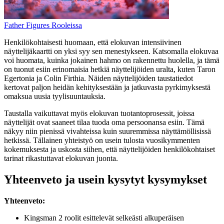
Father Figures Rooleissa
Henkilökohtaisesti huomaan, että elokuvan intensiivinen
näyttelijäkaartti on yksi syy sen menestykseen. Katsomalla elokuvaa
voi huomata, kuinka jokainen hahmo on rakennettu huolella, ja tämä
on tuonut esiin erinomaisia hetkiä näyttelijöiden uralta, kuten Taron
Egertonia ja Colin Firthia. Näiden näyttelijöiden taustatiedot
kertovat paljon heidän kehityksestään ja jatkuvasta pyrkimyksestä
omaksua uusia tyylisuuntauksia.
Taustalla vaikuttavat myös elokuvan tuotantoprosessit, joissa
näyttelijät ovat saaneet tilaa tuoda oma persoonansa esiin. Tämä
näkyy niin pienissä vivahteissa kuin suuremmissa näyttämöllisissä
hetkissä. Tällainen yhteistyö on usein tulosta vuosikymmenten
kokemuksesta ja uskosta siihen, että näyttelijöiden henkilökohtaiset
tarinat rikastuttavat elokuvan juonta.
Yhteenveto ja usein kysytyt kysymykset
Yhteenveto:
Kingsman 2 roolit esittelevät selkeästi alkuperäisen