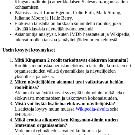
Kingsman-tiimin ja amerikkalaisen Statesman-organisaation
kohtaamisen.
Pääosissa ovat Taron Egerton, Colin Firth, Mark Strong,
Julianne Moore ja Halle Berry.
Elokuvan taustalla on tarkkaan suunniteltu roolitus, joka
käyttää klassisia näyttelijäntyömenetelmiä.
Asiantuntija-analyysit, kuten IMDb-haastattelut ja Wikipedia,
tukevat roolien taustaa ja näyttelijöiden urien kehitystä.
Usein kysytyt kysymykset
Mitä Kingsman 2 roolit tarkoittavat elokuvan kannalta?
Roolitus muodostaa perustan elokuvan tarinalle, korostaen eri
organisaatioiden välistä dynamiikkaa ja näyttelijöiden
yksilöllisiä panoksia.
Miten näyttelijöiden aiemmat urat vaikuttavat heidän
rooleihinsa?
Aiemmat uranäytöt tuovat syvyyttä hahmoihin, mikä tekee
elokuvasta monitasoisen ja uskottavan kokonaisuuden.
Mistä voi löytää lisätietoa elokuvan näyttelijöistä?
Lisätietoja löytyy muun muassa
Wikipedia-sivulta
sekä
IMDb:stä.
Mikä erottaa alkuperäisen Kingsman-tiimin uuden
Statesman-organisaation?
Molemmat ryhmät edustavat eri kulttuurisia ja