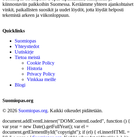
kiinnostaviin paikkoihin Suomessa. Keräämme yhteen ajankohtaiset
vinkit, paikallisten suosikit ja uudet löydöt, jotta löydät helposti
tekemistä arkeen ja viikonloppuun.
Quicklinks
Suomiopas
Yhteystiedot
Uutiskirje
Tietoa meistä
Cookie Policy
Historia
Privacy Policy
Vinkkaa meille
Blogi
Suomiopas.org
© 2026
Suomiopas.org
. Kaikki oikeudet pidätetään.
document.addEventListener("DOMContentLoaded", function () {
var year = new Date().getFullYear(); var el =
document.getElementById("copyright"); if (el) { el.innerHTML =