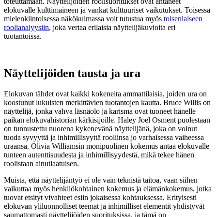
toteuttamaan. Näyttelijöiden roolisuoritukset ovat antaneet
elokuvalle kulttimaineen ja vankat kulttuuriset vaikutukset. Toisessa
mielenkiintoisessa näkökulmassa voit tutustua myös
toisenlaiseen
roolianalyysiin
, joka vertaa erilaisia näyttelijäkuvioita eri
tuotantoissa.
Näyttelijöiden tausta ja ura
Elokuvan tähdet ovat kaikki kokeneita ammattilaisia, joiden ura on
koostunut lukuisten merkittävien tuotantojen kautta. Bruce Willis on
näyttelijä, jonka vahva läsnäolo ja karisma ovat tuoneet hänelle
paikan elokuvahistorian kärkisijoille. Haley Joel Osment puolestaan
on tunnustettu nuorena kykenevänä näyttelijänä, joka on voinut
tuoda syvyyttä ja inhimillisyyttä rooliinsa jo varhaisessa vaiheessa
uraansa. Olivia Williamsin monipuolinen kokemus antaa elokuvalle
tunteen autenttisuudesta ja inhimillisyydestä, mikä tekee hänen
roolistaan ainutlaatuisen.
Muista, että näyttelijäntyö ei ole vain teknistä taitoa, vaan siihen
vaikuttaa myös henkilökohtainen kokemus ja elämänkokemus, jotka
tuovat etsityt vivahteet esiin jokaisessa kohtauksessa. Erityisesti
elokuvan yliluonnolliset teemat ja inhimilliset elementit yhdistyvät
saumattomasti näyttelijöiden suorituksissa, ja tämä on