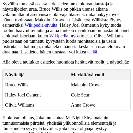
Syvällisemmässä osassa tarkastelemme elokuvan taustoja ja
näyttelijöiden uraa. Bruce Willis on pitkän uransa aikana
vakiinnuttanut asemansa elokuvajättiläisenä, mikä näkyy myös
hänen roolissaan Malcolm Crowena. Lisätietoa Willisista löytyy
esimerkiksi
Wikipedia-sivulta
. Haley Joel Osmentin kyky tuoda
rooliin haavoittuvuutta ja aitoa tunteen maailmaan on nostanut hänet
elokuvahistoriaan, kuten
Wikipedia
myös toteaa. Olivia Williams
puolestaan on tunnettu kyvystään luoda monitasoisia ja usein
ristiriitaisia hahmoja, mikä tekee hänestä keskeisen osan elokuvan
draamaa. Lisätietoa hänen urastaan voi lukea
täältä
.
Alla oleva taulukko esittelee huomiota herättävät roolit ja näyttelijät:
Näyttelijä
Merkittävä rooli
Bruce Willis
Malcolm Crowe
Haley Joel Osment
Cole Sear
Olivia Williams
Anna Crowe
Elokuvan ohjaus, joka muistuttaa M. Night Shyamalanin
tunnusomaisia piirteitä, yhdistää yliluonnollisia elementtejä ja
ihmismielen syvyyttä tavoilla, joita harva ohjaaja pystyy