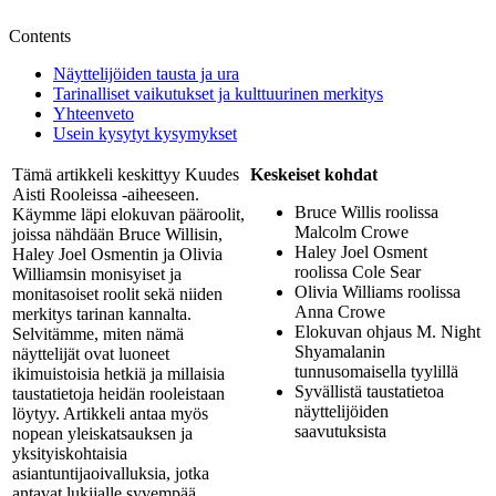
Contents
Näyttelijöiden tausta ja ura
Tarinalliset vaikutukset ja kulttuurinen merkitys
Yhteenveto
Usein kysytyt kysymykset
Tämä artikkeli keskittyy Kuudes
Keskeiset kohdat
Aisti Rooleissa -aiheeseen.
Bruce Willis roolissa
Käymme läpi elokuvan pääroolit,
Malcolm Crowe
joissa nähdään Bruce Willisin,
Haley Joel Osment
Haley Joel Osmentin ja Olivia
roolissa Cole Sear
Williamsin monisyiset ja
Olivia Williams roolissa
monitasoiset roolit sekä niiden
Anna Crowe
merkitys tarinan kannalta.
Elokuvan ohjaus M. Night
Selvitämme, miten nämä
Shyamalanin
näyttelijät ovat luoneet
tunnusomaisella tyylillä
ikimuistoisia hetkiä ja millaisia
Syvällistä taustatietoa
taustatietoja heidän rooleistaan
näyttelijöiden
löytyy. Artikkeli antaa myös
saavutuksista
nopean yleiskatsauksen ja
yksityiskohtaisia
asiantuntijaoivalluksia, jotka
antavat lukijalle syvempää