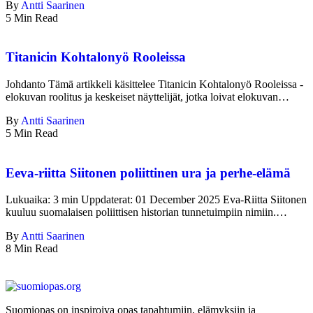
By
Antti Saarinen
5 Min Read
Titanicin Kohtalonyö Rooleissa
Johdanto Tämä artikkeli käsittelee Titanicin Kohtalonyö Rooleissa -
elokuvan roolitus ja keskeiset näyttelijät, jotka loivat elokuvan…
By
Antti Saarinen
5 Min Read
Eeva-riitta Siitonen poliittinen ura ja perhe-elämä
Lukuaika: 3 min Uppdaterat: 01 December 2025 Eva‑Riitta Siitonen
kuuluu suomalaisen poliittisen historian tunnetuimpiin nimiin.…
By
Antti Saarinen
8 Min Read
Suomiopas on inspiroiva opas tapahtumiin, elämyksiin ja