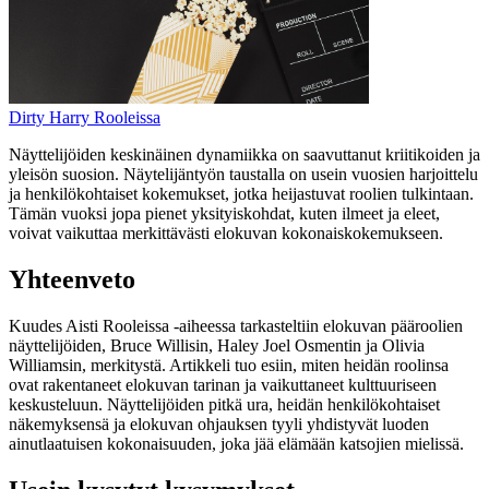
Dirty Harry Rooleissa
Näyttelijöiden keskinäinen dynamiikka on saavuttanut kriitikoiden ja
yleisön suosion. Näytelijäntyön taustalla on usein vuosien harjoittelu
ja henkilökohtaiset kokemukset, jotka heijastuvat roolien tulkintaan.
Tämän vuoksi jopa pienet yksityiskohdat, kuten ilmeet ja eleet,
voivat vaikuttaa merkittävästi elokuvan kokonaiskokemukseen.
Yhteenveto
Kuudes Aisti Rooleissa -aiheessa tarkasteltiin elokuvan pääroolien
näyttelijöiden, Bruce Willisin, Haley Joel Osmentin ja Olivia
Williamsin, merkitystä. Artikkeli tuo esiin, miten heidän roolinsa
ovat rakentaneet elokuvan tarinan ja vaikuttaneet kulttuuriseen
keskusteluun. Näyttelijöiden pitkä ura, heidän henkilökohtaiset
näkemyksensä ja elokuvan ohjauksen tyyli yhdistyvät luoden
ainutlaatuisen kokonaisuuden, joka jää elämään katsojien mielissä.