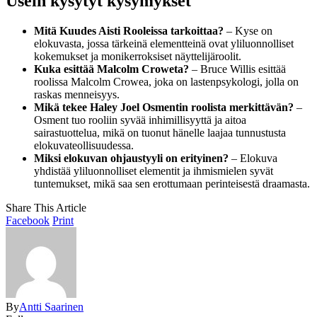
Usein kysytyt kysymykset
Mitä Kuudes Aisti Rooleissa tarkoittaa?
– Kyse on
elokuvasta, jossa tärkeinä elementteinä ovat yliluonnolliset
kokemukset ja monikerroksiset näyttelijäroolit.
Kuka esittää Malcolm Croweta?
– Bruce Willis esittää
roolissa Malcolm Crowea, joka on lastenpsykologi, jolla on
raskas menneisyys.
Mikä tekee Haley Joel Osmentin roolista merkittävän?
–
Osment tuo rooliin syvää inhimillisyyttä ja aitoa
sairastuottelua, mikä on tuonut hänelle laajaa tunnustusta
elokuvateollisuudessa.
Miksi elokuvan ohjaustyyli on erityinen?
– Elokuva
yhdistää yliluonnolliset elementit ja ihmismielen syvät
tuntemukset, mikä saa sen erottumaan perinteisestä draamasta.
Share This Article
Facebook
Print
By
Antti Saarinen