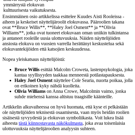
ymmärrystä elokuvan
kulttuurisesta vaikutuksesta.
Ensimmäinen osio artikkelissa esittelee Kuudes Aisti Rooleissa -
aiheen ja keskeiset näyttelijäroolit elokuvassa. Pääroolien takana
ovat **Bruce Willis**, **Haley Joel Osment** ja **Olivia
Williams**, jotka ovat tuoneet elokuvaan oman uniikin tulkintansa
ja antaneet rooleille uusia ulottuvuuksia. Näiden näyttelijöiden
ansiosta elokuva on vuosien varrella herättänyt keskustelua sekä
elokuvantekijöiden että katsojien keskuudessa.
Nopea yleiskatsaus näyttelijöistä:
Bruce Willis
esittää Malcolm Croweta, lastenpsykologia, joka
kantaa syyllisyyden taakkaa menneestä potilastapauksesta.
Haley Joel Osment
näyttelee Cole Searia, nuorta poikaa, jolla
on erikoinen kyky nähdä kuolleita.
Olivia Williams
on Anna Crowe, Malcolmin vaimo, jonka
suhde miehensä kanssa altistuu traagisille käänteille.
Artikkelin alkuvaiheessa on hyvä huomata, että kyse ei pelkästään
ole näyttelijöiden teknisestä osaamisesta, vaan myös heidän roolien
sisäisestä syvyydestä ja elokuvan symboliikasta. Voit lukea lisää
aiheesta
tästä kiinnostavasta näkökulmasta
, joka avaa toisenlaisia
ulottuvuuksia näyttelijäroolien analyysin suhteen.