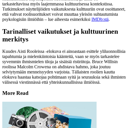
tarkasteltavissa myös laajemmassa kulttuurisessa kontekstissa.
Tutkimukset näyttelijöiden vaikutuksesta kulttuuriin ovat osoittaneet,
että vahvat roolisuoritukset voivat muuttaa yleisön suhtautumista
psykologisiin ilmiöihin – lue aiheesta esimerkiksi
IMDb:stä
.
Tarinalliset vaikutukset ja kulttuurinen
merkitys
Kuudes Aisti Rooleissa -elokuva ei ainoastaan esittele yliluonnollisia
tapahtumia ja mielenkiintoisia käänteitä, vaan se myös tarkastelee
syvemmin ihmismielen tiloja ja sisäisiä ristiriitoja. Bruce Willisin
roolissa Malcolm Crowena on ahdistava hahmo, joka joutuu
selviytymään menneisyyden varjoista. Tällaisten roolien kautta
elokuva haastaa katsojaa pohtimaan syitä ja seurauksia sekä ihmisten
välisessä viestinnässä että yhteiskunnallisissa ilmiöissä.
More Read