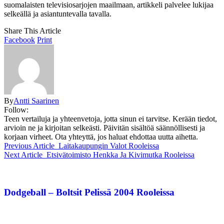
suomalaisten televisiosarjojen maailmaan, artikkeli palvelee lukijaa
selkeällä ja asiantuntevalla tavalla.
Share This Article
Facebook
Print
By
Antti Saarinen
Follow:
Teen vertailuja ja yhteenvetoja, jotta sinun ei tarvitse. Kerään tiedot,
arvioin ne ja kirjoitan selkeästi. Päivitän sisältöä säännöllisesti ja
korjaan virheet. Ota yhteyttä, jos haluat ehdottaa uutta aihetta.
Previous Article
Laitakaupungin Valot Rooleissa
Next Article
Etsivätoimisto Henkka Ja Kivimutka Rooleissa
Dodgeball – Boltsit Pelissä 2004 Rooleissa