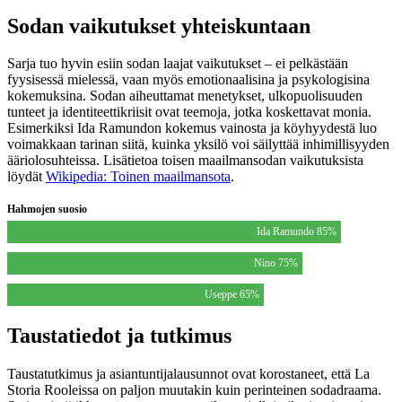
Sodan vaikutukset yhteiskuntaan
Sarja tuo hyvin esiin sodan laajat vaikutukset – ei pelkästään
fyysisessä mielessä, vaan myös emotionaalisina ja psykologisina
kokemuksina. Sodan aiheuttamat menetykset, ulkopuolisuuden
tunteet ja identiteettikriisit ovat teemoja, jotka koskettavat monia.
Esimerkiksi Ida Ramundon kokemus vainosta ja köyhyydestä luo
voimakkaan tarinan siitä, kuinka yksilö voi säilyttää inhimillisyyden
ääriolosuhteissa. Lisätietoa toisen maailmansodan vaikutuksista
löydät
Wikipedia: Toinen maailmansota
.
Hahmojen suosio
Ida Ramundo 85%
Nino 75%
Useppe 65%
Taustatiedot ja tutkimus
Taustatutkimus ja asiantuntijalausunnot ovat korostaneet, että La
Storia Rooleissa on paljon muutakin kuin perinteinen sodadraama.