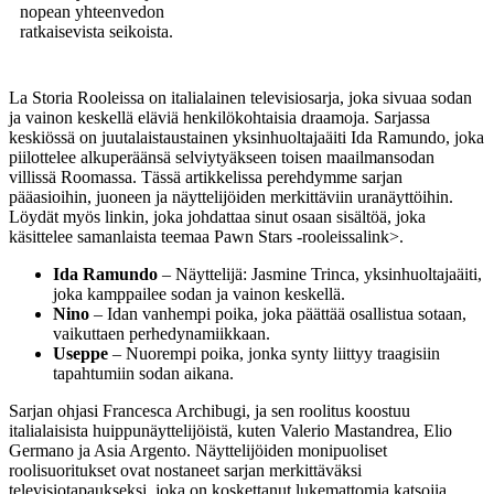
nopean yhteenvedon
ratkaisevista seikoista.
La Storia Rooleissa on italialainen televisiosarja, joka sivuaa sodan
ja vainon keskellä eläviä henkilökohtaisia draamoja. Sarjassa
keskiössä on juutalaistaustainen yksinhuoltajaäiti Ida Ramundo, joka
piilottelee alkuperäänsä selviytyäkseen toisen maailmansodan
villissä Roomassa. Tässä artikkelissa perehdymme sarjan
pääasioihin, juoneen ja näyttelijöiden merkittäviin uranäyttöihin.
Löydät myös linkin, joka johdattaa sinut osaan sisältöä, joka
käsittelee samanlaista teemaa
Pawn Stars -rooleissa
link>.
Ida Ramundo
– Näyttelijä: Jasmine Trinca, yksinhuoltajaäiti,
joka kamppailee sodan ja vainon keskellä.
Nino
– Idan vanhempi poika, joka päättää osallistua sotaan,
vaikuttaen perhedynamiikkaan.
Useppe
– Nuorempi poika, jonka synty liittyy traagisiin
tapahtumiin sodan aikana.
Sarjan ohjasi Francesca Archibugi, ja sen roolitus koostuu
italialaisista huippunäyttelijöistä, kuten Valerio Mastandrea, Elio
Germano ja Asia Argento. Näyttelijöiden monipuoliset
roolisuoritukset ovat nostaneet sarjan merkittäväksi
televisiotapaukseksi, joka on koskettanut lukemattomia katsojia.