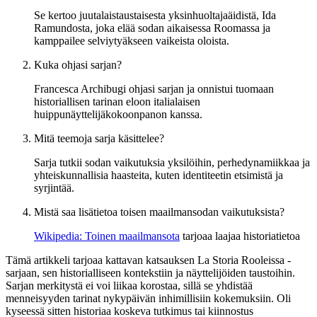
Se kertoo juutalaistaustaisesta yksinhuoltajaäidistä, Ida
Ramundosta, joka elää sodan aikaisessa Roomassa ja
kamppailee selviytyäkseen vaikeista oloista.
Kuka ohjasi sarjan?
Francesca Archibugi ohjasi sarjan ja onnistui tuomaan
historiallisen tarinan eloon italialaisen
huippunäyttelijäkokoonpanon kanssa.
Mitä teemoja sarja käsittelee?
Sarja tutkii sodan vaikutuksia yksilöihin, perhedynamiikkaa ja
yhteiskunnallisia haasteita, kuten identiteetin etsimistä ja
syrjintää.
Mistä saa lisätietoa toisen maailmansodan vaikutuksista?
Wikipedia: Toinen maailmansota
tarjoaa laajaa historiatietoa
Tämä artikkeli tarjoaa kattavan katsauksen La Storia Rooleissa -
sarjaan, sen historialliseen kontekstiin ja näyttelijöiden taustoihin.
Sarjan merkitystä ei voi liikaa korostaa, sillä se yhdistää
menneisyyden tarinat nykypäivän inhimillisiin kokemuksiin. Oli
kyseessä sitten historiaa koskeva tutkimus tai kiinnostus