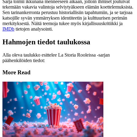
Sarja toimii ikkunana menneeseen aikaan, jolloin ihmiset joutuivat
tekemään vakavia valintoja selviytyäkseen elämän koettelemuksista.
Sen tarinankerronta perustuu historiallisiin tapahtumiin, ja se tarjoaa
katsojille syvän ymmärryksen identiteetin ja kulttuurisen perimän
merkityksestä. Näitä teemoja tukee myös kirjallisuuskritiikki ja
IMDb
tietojen analysointi.
Hahmojen tiedot taulukossa
Alla oleva taulukko esittelee La Storia Rooleissa -sarjan
päähenkilöiden tiedot:
More Read