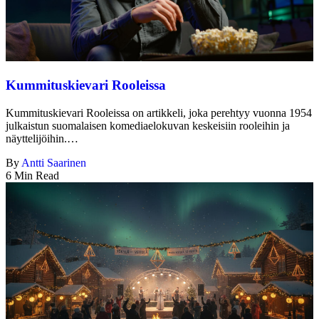
Kummituskievari Rooleissa
Kummituskievari Rooleissa on artikkeli, joka perehtyy vuonna 1954
julkaistun suomalaisen komediaelokuvan keskeisiin rooleihin ja
näyttelijöihin.…
By
Antti Saarinen
6 Min Read