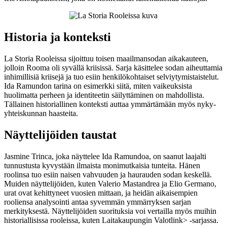
Historia ja konteksti
La Storia Rooleissa sijoittuu toisen maailmansodan aikakauteen,
jolloin Rooma oli syvällä kriisissä. Sarja käsittelee sodan aiheuttamia
inhimillisiä kriisejä ja tuo esiin henkilökohtaiset selviytymistaistelut.
Ida Ramundon tarina on esimerkki siitä, miten vaikeuksista
huolimatta perheen ja identiteetin säilyttäminen on mahdollista.
Tällainen historiallinen konteksti auttaa ymmärtämään myös nyky-
yhteiskunnan haasteita.
Näyttelijöiden taustat
Jasmine Trinca, joka näyttelee Ida Ramundoa, on saanut laajalti
tunnustusta kyvystään ilmaista monimutkaisia tunteita. Hänen
roolinsa tuo esiin naisen vahvuuden ja haurauden sodan keskellä.
Muiden näyttelijöiden, kuten Valerio Mastandrea ja Elio Germano,
urat ovat kehittyneet vuosien mittaan, ja heidän aikaisempien
rooliensa analysointi antaa syvemmän ymmärryksen sarjan
merkityksestä. Näyttelijöiden suorituksia voi vertailla myös muihin
historiallisissa rooleissa, kuten
Laitakaupungin Valot
link> -sarjassa.