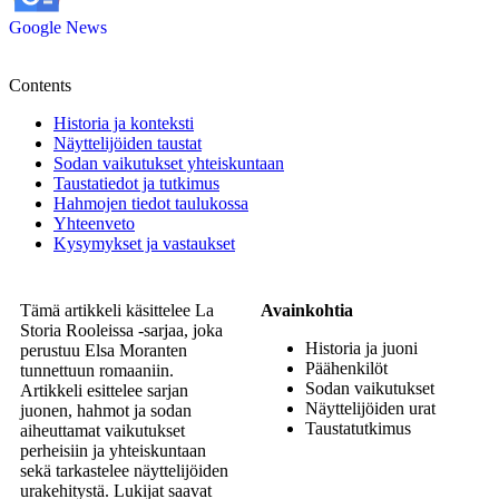
Google News
Contents
Historia ja konteksti
Näyttelijöiden taustat
Sodan vaikutukset yhteiskuntaan
Taustatiedot ja tutkimus
Hahmojen tiedot taulukossa
Yhteenveto
Kysymykset ja vastaukset
Tämä artikkeli käsittelee La
Avainkohtia
Storia Rooleissa -sarjaa, joka
Historia ja juoni
perustuu Elsa Moranten
Päähenkilöt
tunnettuun romaaniin.
Sodan vaikutukset
Artikkeli esittelee sarjan
Näyttelijöiden urat
juonen, hahmot ja sodan
Taustatutkimus
aiheuttamat vaikutukset
perheisiin ja yhteiskuntaan
sekä tarkastelee näyttelijöiden
urakehitystä. Lukijat saavat