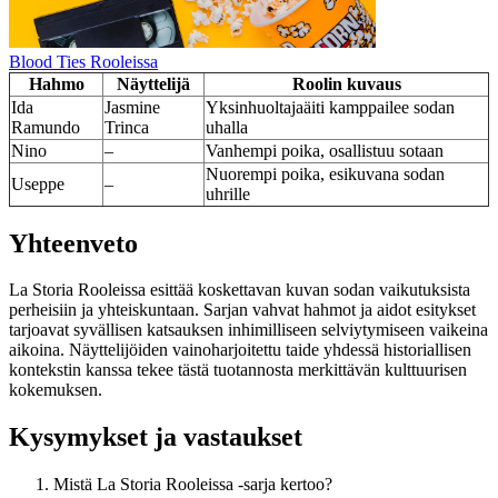
Blood Ties Rooleissa
Hahmo
Näyttelijä
Roolin kuvaus
Ida
Jasmine
Yksinhuoltajaäiti kamppailee sodan
Ramundo
Trinca
uhalla
Nino
–
Vanhempi poika, osallistuu sotaan
Nuorempi poika, esikuvana sodan
Useppe
–
uhrille
Yhteenveto
La Storia Rooleissa esittää koskettavan kuvan sodan vaikutuksista
perheisiin ja yhteiskuntaan. Sarjan vahvat hahmot ja aidot esitykset
tarjoavat syvällisen katsauksen inhimilliseen selviytymiseen vaikeina
aikoina. Näyttelijöiden vainoharjoitettu taide yhdessä historiallisen
kontekstin kanssa tekee tästä tuotannosta merkittävän kulttuurisen
kokemuksen.
Kysymykset ja vastaukset
Mistä La Storia Rooleissa -sarja kertoo?