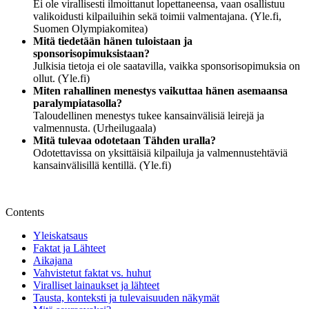
Ei ole virallisesti ilmoittanut lopettaneensa, vaan osallistuu
valikoidusti kilpailuihin sekä toimii valmentajana. (Yle.fi,
Suomen Olympiakomitea)
Mitä tiedetään hänen tuloistaan ja
sponsorisopimuksistaan?
Julkisia tietoja ei ole saatavilla, vaikka sponsorisopimuksia on
ollut. (Yle.fi)
Miten rahallinen menestys vaikuttaa hänen asemaansa
paralympiatasolla?
Taloudellinen menestys tukee kansainvälisiä leirejä ja
valmennusta. (Urheilugaala)
Mitä tulevaa odotetaan Tähden uralla?
Odotettavissa on yksittäisiä kilpailuja ja valmennustehtäviä
kansainvälisillä kentillä. (Yle.fi)
Contents
Yleiskatsaus
Faktat ja Lähteet
Aikajana
Vahvistetut faktat vs. huhut
Viralliset lainaukset ja lähteet
Tausta, konteksti ja tulevaisuuden näkymät