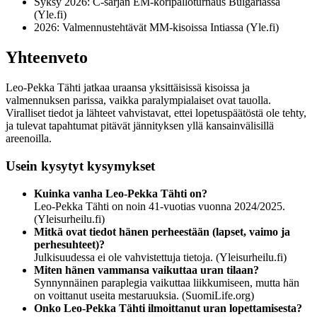
Syksy 2026: C-sarjan EM-koripalloturnaus Bulgariassa
(Yle.fi)
2026: Valmennustehtävät MM-kisoissa Intiassa (Yle.fi)
Yhteenveto
Leo-Pekka Tähti jatkaa uraansa yksittäisissä kisoissa ja
valmennuksen parissa, vaikka paralympialaiset ovat tauolla.
Viralliset tiedot ja lähteet vahvistavat, ettei lopetuspäätöstä ole tehty,
ja tulevat tapahtumat pitävät jännityksen yllä kansainvälisillä
areenoilla.
Usein kysytyt kysymykset
Kuinka vanha Leo-Pekka Tähti on?
Leo-Pekka Tähti on noin 41-vuotias vuonna 2024/2025.
(Yleisurheilu.fi)
Mitkä ovat tiedot hänen perheestään (lapset, vaimo ja
perhesuhteet)?
Julkisuudessa ei ole vahvistettuja tietoja. (Yleisurheilu.fi)
Miten hänen vammansa vaikuttaa uran tilaan?
Synnynnäinen paraplegia vaikuttaa liikkumiseen, mutta hän
on voittanut useita mestaruuksia. (SuomiLife.org)
Onko Leo-Pekka Tähti ilmoittanut uran lopettamisesta?