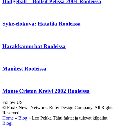
Dodgeball – Boltsit Pelissä 2004 Rooleissa
Syke-elokuva: Hätätila Rooleissa
Harakkamurhat Rooleissa
Manifest Rooleissa
Monte Criston Kreivi 2002 Rooleissa
Follow US
© Foxiz News Network. Ruby Design Company. All Rights
Reserved.
Home
»
Blog
»
Leo Pekka Tähti faktat ja tulevat kilpailut
Blogi