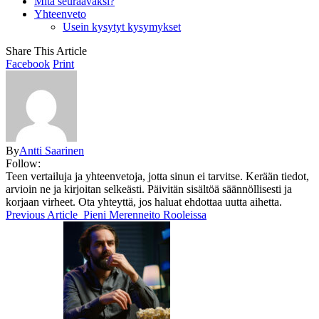
Mitä seuraavaksi?
Yhteenveto
Usein kysytyt kysymykset
Share This Article
Facebook
Print
By
Antti Saarinen
Follow:
Teen vertailuja ja yhteenvetoja, jotta sinun ei tarvitse. Kerään tiedot,
arvioin ne ja kirjoitan selkeästi. Päivitän sisältöä säännöllisesti ja
korjaan virheet. Ota yhteyttä, jos haluat ehdottaa uutta aihetta.
Previous Article
Pieni Merenneito Rooleissa