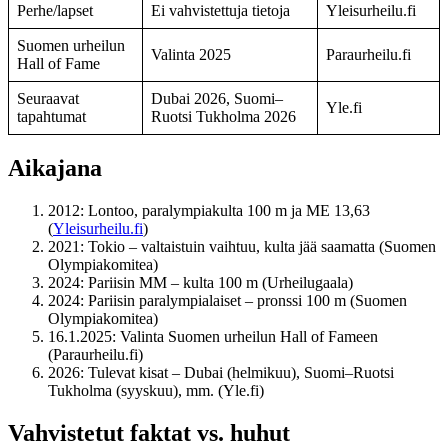
Perhe/lapset
Ei vahvistettuja tietoja
Yleisurheilu.fi
Suomen urheilun
Valinta 2025
Paraurheilu.fi
Hall of Fame
Seuraavat
Dubai 2026, Suomi–
Yle.fi
tapahtumat
Ruotsi Tukholma 2026
Aikajana
2012: Lontoo, paralympiakulta 100 m ja ME 13,63
(
Yleisurheilu.fi
)
2021: Tokio – valtaistuin vaihtuu, kulta jää saamatta (Suomen
Olympiakomitea)
2024: Pariisin MM – kulta 100 m (Urheilugaala)
2024: Pariisin paralympialaiset – pronssi 100 m (Suomen
Olympiakomitea)
16.1.2025: Valinta Suomen urheilun Hall of Fameen
(Paraurheilu.fi)
2026: Tulevat kisat – Dubai (helmikuu), Suomi–Ruotsi
Tukholma (syyskuu), mm. (Yle.fi)
Vahvistetut faktat vs. huhut