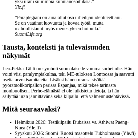
yksi urani suurimpia kunnianosoituksia.”
Yle.fi
“Paraplegiani on aina ollut osa urheilijan identiteettiäni.
Se on vaatinut luovuutta ja kovaa työtä, mutta
mahdollistanut myös menestyksen huipulla.”
SuomiLife.org
Tausta, konteksti ja tulevaisuuden
näkymät
Leo-Pekka Tähti on symboli suomalaiselle vammaisurheilulle. Hän
voitti viisi paralympiakultaa, teki ME-tuloksen Lontoossa ja saavutti
useita arvokisamitaleita. Lisäksi hänen uransa sisältää
pyörätuolikoripallon parissa Espanjaa, mikä tekee tarinasta
monipuolisen. Perhe-elämästä ei ole julkistettu tietoja, ja hän
säilyttää uran jännittävänä sekä kilpailu- että valmennustehtävissä.
Mitä seuraavaksi?
Helmikuu 2026: Testikilpailu Dubaissa vs. Athiwat Paeng-
Nuea (Yle.fi)
Syyskuu 2026: Suomi–Ruotsi-maaottelu Tukholmassa (Yle.fi)