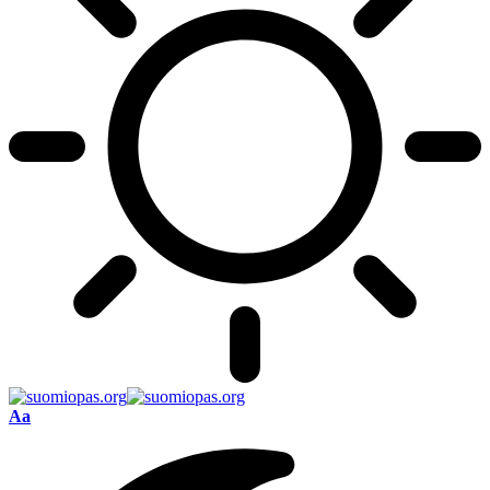
Font
Aa
Resizer