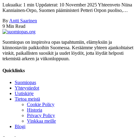
Lukuaika: 1 min Uppdaterat: 10 November 2025 Yhteenveto Niina
Kanniainen-Orpo, Suomen pääministeri Petteri Orpon puoliso,…
By
Antti Saarinen
9 Min Read
Suomiopas on inspiroiva opas tapahtumiin, elämyksiin ja
kiinnostaviin paikkoihin Suomessa. Keräämme yhteen ajankohtaiset
vinkit, paikallisten suosikit ja uudet löydöt, jotta löydät helposti
tekemistä arkeen ja viikonloppuun.
Quicklinks
Suomiopas
Yhteystiedot
Uutiskirje
Tietoa meistä
Cookie Policy
Historia
Privacy Policy
Vinkkaa meille
Blogi