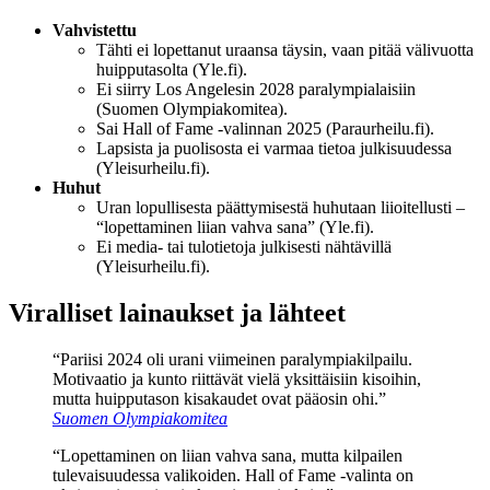
Vahvistettu
Tähti ei lopettanut uraansa täysin, vaan pitää välivuotta
huipputasolta (Yle.fi).
Ei siirry Los Angelesin 2028 paralympialaisiin
(Suomen Olympiakomitea).
Sai Hall of Fame -valinnan 2025 (Paraurheilu.fi).
Lapsista ja puolisosta ei varmaa tietoa julkisuudessa
(Yleisurheilu.fi).
Huhut
Uran lopullisesta päättymisestä huhutaan liioitellusti –
“lopettaminen liian vahva sana” (Yle.fi).
Ei media- tai tulotietoja julkisesti nähtävillä
(Yleisurheilu.fi).
Viralliset lainaukset ja lähteet
“Pariisi 2024 oli urani viimeinen paralympiakilpailu.
Motivaatio ja kunto riittävät vielä yksittäisiin kisoihin,
mutta huipputason kisakaudet ovat pääosin ohi.”
Suomen Olympiakomitea
“Lopettaminen on liian vahva sana, mutta kilpailen
tulevaisuudessa valikoiden. Hall of Fame -valinta on