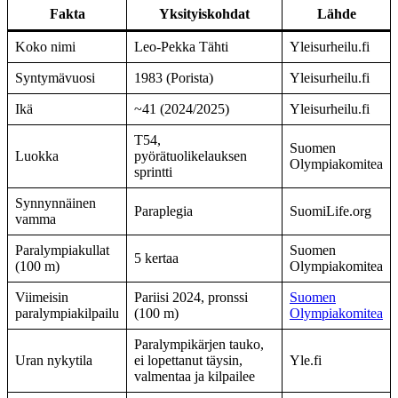
Fakta
Yksityiskohdat
Lähde
Koko nimi
Leo-Pekka Tähti
Yleisurheilu.fi
Syntymävuosi
1983 (Porista)
Yleisurheilu.fi
Ikä
~41 (2024/2025)
Yleisurheilu.fi
T54,
Suomen
Luokka
pyörätuolikelauksen
Olympiakomitea
sprintti
Synnynnäinen
Paraplegia
SuomiLife.org
vamma
Paralympiakullat
Suomen
5 kertaa
(100 m)
Olympiakomitea
Viimeisin
Pariisi 2024, pronssi
Suomen
paralympiakilpailu
(100 m)
Olympiakomitea
Paralympikärjen tauko,
Uran nykytila
ei lopettanut täysin,
Yle.fi
valmentaa ja kilpailee