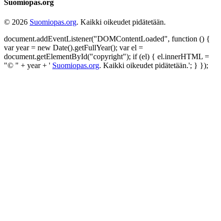
Suomiopas.org
© 2026
Suomiopas.org
. Kaikki oikeudet pidätetään.
document.addEventListener("DOMContentLoaded", function () {
var year = new Date().getFullYear(); var el =
document.getElementById("copyright"); if (el) { el.innerHTML =
"© " + year + '
Suomiopas.org
. Kaikki oikeudet pidätetään.'; } });