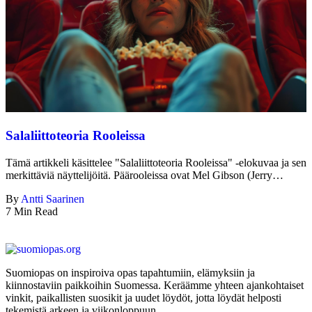
Salaliittoteoria Rooleissa
Tämä artikkeli käsittelee "Salaliittoteoria Rooleissa" -elokuvaa ja sen
merkittäviä näyttelijöitä. Päärooleissa ovat Mel Gibson (Jerry…
By
Antti Saarinen
7 Min Read
Suomiopas on inspiroiva opas tapahtumiin, elämyksiin ja
kiinnostaviin paikkoihin Suomessa. Keräämme yhteen ajankohtaiset
vinkit, paikallisten suosikit ja uudet löydöt, jotta löydät helposti
tekemistä arkeen ja viikonloppuun.