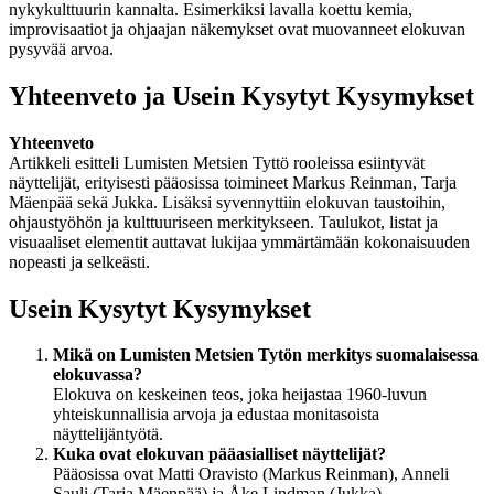
nykykulttuurin kannalta. Esimerkiksi lavalla koettu kemia,
improvisaatiot ja ohjaajan näkemykset ovat muovanneet elokuvan
pysyvää arvoa.
Yhteenveto ja Usein Kysytyt Kysymykset
Yhteenveto
Artikkeli esitteli Lumisten Metsien Tyttö rooleissa esiintyvät
näyttelijät, erityisesti pääosissa toimineet Markus Reinman, Tarja
Mäenpää sekä Jukka. Lisäksi syvennyttiin elokuvan taustoihin,
ohjaustyöhön ja kulttuuriseen merkitykseen. Taulukot, listat ja
visuaaliset elementit auttavat lukijaa ymmärtämään kokonaisuuden
nopeasti ja selkeästi.
Usein Kysytyt Kysymykset
Mikä on Lumisten Metsien Tytön merkitys suomalaisessa
elokuvassa?
Elokuva on keskeinen teos, joka heijastaa 1960-luvun
yhteiskunnallisia arvoja ja edustaa monitasoista
näyttelijäntyötä.
Kuka ovat elokuvan pääasialliset näyttelijät?
Pääosissa ovat Matti Oravisto (Markus Reinman), Anneli
Sauli (Tarja Mäenpää) ja Åke Lindman (Jukka).