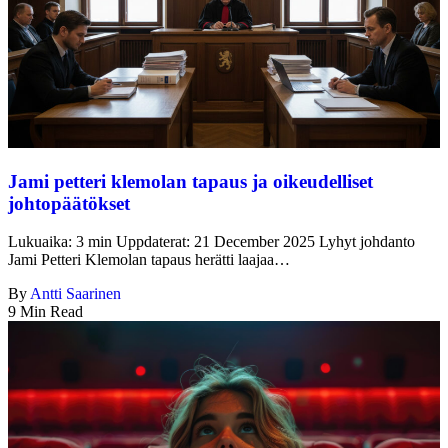
Jami petteri klemolan tapaus ja oikeudelliset
johtopäätökset
Lukuaika: 3 min Uppdaterat: 21 December 2025 Lyhyt johdanto
Jami Petteri Klemolan tapaus herätti laajaa…
By
Antti Saarinen
9 Min Read