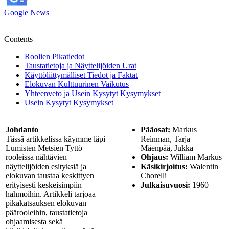
Google News
Contents
Roolien Pikatiedot
Taustatietoja ja Näyttelijöiden Urat
Käyttöliittymälliset Tiedot ja Faktat
Elokuvan Kulttuurinen Vaikutus
Yhteenveto ja Usein Kysytyt Kysymykset
Usein Kysytyt Kysymykset
Johdanto
Pääosat:
Markus
Tässä artikkelissa käymme läpi
Reinman, Tarja
Lumisten Metsien Tyttö
Mäenpää, Jukka
rooleissa nähtävien
Ohjaus:
William Markus
näyttelijöiden esityksiä ja
Käsikirjoitus:
Walentin
elokuvan taustaa keskittyen
Chorelli
erityisesti keskeisimpiin
Julkaisuvuosi:
1960
hahmoihin. Artikkeli tarjoaa
pikakatsauksen elokuvan
päärooleihin, taustatietoja
ohjaamisesta sekä