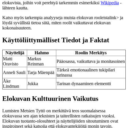
elokuvista, joihin voit perehtyä tarkemmin esimerkiksi
Wikipedia
-
lähteen kautta.
Katso myös tarkempia analyyseja muista elokuvan rooleista
link> ja
löydä syvällistä tietoa siitä, miten roolit vaikuttavat elokuvan
kokonaisuuteen.
Käyttöliittymälliset Tiedot ja Faktat
Näyttelijä
Hahmo
Roolin Merkitys
Matti
Markus
Pääosassa, vaikuttava ja monitasoinen
Oravisto
Reinman
Tärkeä emotionaalinen tukipilari
Anneli Sauli
Tarja Mäenpää
tarinassa
Åke
Jukka
Tarinan dynaaminen elementti
Lindman
Elokuvan Kulttuurinen Vaikutus
Lumisten Metsien Tyttö on merkittävä teos suomalaisessa
elokuvassa sen ajan teknisten ja taiteellisten ratkaisujen vuoksi.
Elokuvan tuotanto-olosuhteet ja näyttelijöiden sitoutuminen ovat
inspiroineet sekä katsojia että elokuvantekijöitä monin tavoin.