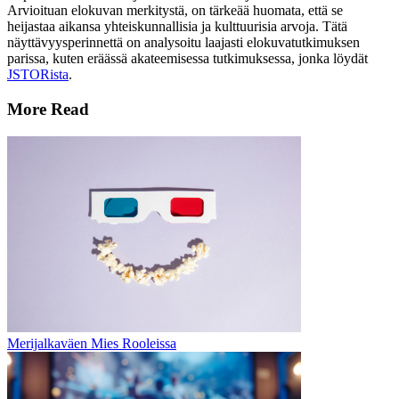
Arvioituan elokuvan merkitystä, on tärkeää huomata, että se
heijastaa aikansa yhteiskunnallisia ja kulttuurisia arvoja. Tätä
näyttävyysperinnettä on analysoitu laajasti elokuvatutkimuksen
parissa, kuten eräässä akateemisessa tutkimuksessa, jonka löydät
JSTORista
.
More Read
Merijalkaväen Mies Rooleissa