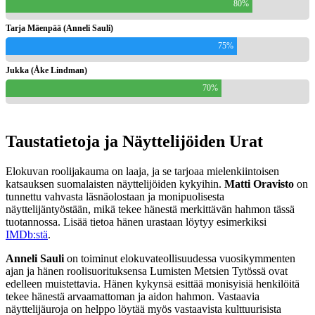
80%
Tarja Mäenpää (Anneli Sauli)
75%
Jukka (Åke Lindman)
70%
Taustatietoja ja Näyttelijöiden Urat
Elokuvan roolijakauma on laaja, ja se tarjoaa mielenkiintoisen
katsauksen suomalaisten näyttelijöiden kykyihin.
Matti Oravisto
on
tunnettu vahvasta läsnäolostaan ja monipuolisesta
näyttelijäntyöstään, mikä tekee hänestä merkittävän hahmon tässä
tuotannossa. Lisää tietoa hänen urastaan löytyy esimerkiksi
IMDb:stä
.
Anneli Sauli
on toiminut elokuvateollisuudessa vuosikymmenten
ajan ja hänen roolisuorituksensa Lumisten Metsien Tytössä ovat
edelleen muistettavia. Hänen kykynsä esittää monisyisiä henkilöitä
tekee hänestä arvaamattoman ja aidon hahmon. Vastaavia
näyttelijäuroja on helppo löytää myös vastaavista kulttuurisista