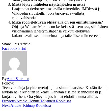
Mistä löytyy lisätietoa näyttelijöiden urasta?
Laajemmat tiedot ovat saatavilla esimerkiksi IMDb:ssä ja
Wikipedia-sivustoilla, jotka tarjoavat syvällistä
elokuvahistoriaa.
Mikä rooli elokuvan ohjaajalla on sen onnistumisessa?
Ohjaaja William Markus on keskeisessä asemassa, sillä hänen
visionäärinen lähestymistapansa vaikutti elokuvan
kokonaisvaltaiseen tunnelmaan ja taiteelliseen ilmeeseen.
Share This Article
Facebook
Print
By
Antti Saarinen
Follow:
Teen vertailuja ja yhteenvetoja, jotta sinun ei tarvitse. Kerään tiedot,
arvioin ne ja kirjoitan selkeästi. Päivitän sisältöä säännöllisesti ja
korjaan virheet. Ota yhteyttä, jos haluat ehdottaa uutta aihetta.
Previous Article
Tonttu Toljanteri Rooleissa
Next Article
Kidnap Rooleissa