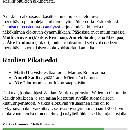
käsikirjoituksen alkuperästä.
Artikkelin alkuosassa käsittelemme nopeasti elokuvan
merkittävimpiä rooleja ja niiden näyttelijöiden uria. Esimerkiksi
Lumisten metsien tyttö analyysi
tarjoaa mielenkiintoisen
näkökulman elokuvan dynamiikkaan. Pääosissa ovat muun muassa
Matti Oravisto
(Markus Reinman),
Anneli Sauli
(Tarja Mäenpää)
ja
Åke Lindman
(Jukka), joiden roolisuoritukset ovat edelleen
merkittäviä suomalaisen elokuvahistorian kannalta.
Roolien Pikatiedot
Matti Oravisto
esittää roolia Markus Reinmanina
Anneli Sauli
näyttää Tarja Mäenpään hahmoa
Åke Lindman
astuu Jukan saappaisiin
Elokuva, jonka ohjasi William Markus, perustuu Walentin Chorellin
käsikirjoitukseen ja sen tarina kietoutuu syvälle suomalaiseen
kulttuuriperintöön. Vaikka elokuvan visuaalinen ilme on jo
nykypäivänäkin vaikuttava, se avaa ovia ymmärtämään 1960-luvun
elokuvantekemisen menetelmiä ja näyttelijöiden seikkailuja taustalla.
Markus Reinman (Matti Oravisto)