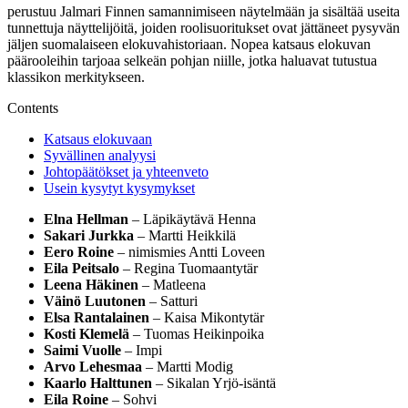
perustuu Jalmari Finnen samannimiseen näytelmään ja sisältää useita
tunnettuja näyttelijöitä, joiden roolisuoritukset ovat jättäneet pysyvän
jäljen suomalaiseen elokuvahistoriaan. Nopea katsaus elokuvan
päärooleihin tarjoaa selkeän pohjan niille, jotka haluavat tutustua
klassikon merkitykseen.
Contents
Katsaus elokuvaan
Syvällinen analyysi
Johtopäätökset ja yhteenveto
Usein kysytyt kysymykset
Elna Hellman
– Läpikäytävä Henna
Sakari Jurkka
– Martti Heikkilä
Eero Roine
– nimismies Antti Loveen
Eila Peitsalo
– Regina Tuomaantytär
Leena Häkinen
– Matleena
Väinö Luutonen
– Satturi
Elsa Rantalainen
– Kaisa Mikontytär
Kosti Klemelä
– Tuomas Heikinpoika
Saimi Vuolle
– Impi
Arvo Lehesmaa
– Martti Modig
Kaarlo Halttunen
– Sikalan Yrjö-isäntä
Eila Roine
– Sohvi