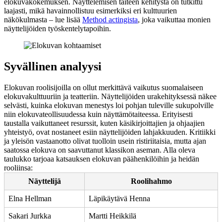
elokuvakokemuksen. Näyttelemisen taiteen kehitystä on tutkittu
laajasti, mikä havainnollistuu esimerkiksi eri kulttuurien
näkökulmasta – lue lisää
Method actingista
, joka vaikuttaa monien
näyttelijöiden työskentelytapoihin.
Syvällinen analyysi
Elokuvan roolisijoilla on ollut merkittävä vaikutus suomalaiseen
elokuvakulttuuriin ja teatteriin. Näyttelijöiden urakehityksessä näkee
selvästi, kuinka elokuvan menestys loi pohjan tuleville sukupolville
niin elokuvateollisuudessa kuin näyttämötaiteessa. Erityisesti
taustalla vaikuttaneet resurssit, kuten käsikirjoittajien ja ohjaajien
yhteistyö, ovat nostaneet esiin näyttelijöiden lahjakkuuden. Kritiikki
ja yleisön vastaanotto olivat tuolloin usein ristiriitaisia, mutta ajan
saatossa elokuva on saavuttanut klassikon aseman. Alla oleva
taulukko tarjoaa katsauksen elokuvan päähenkilöihin ja heidän
rooliinsa:
Näyttelijä
Roolihahmo
Elna Hellman
Läpikäytävä Henna
Sakari Jurkka
Martti Heikkilä