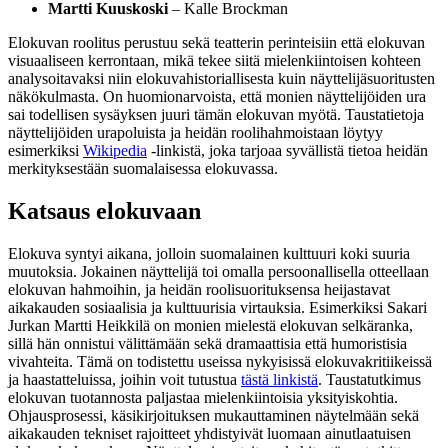
Martti Kuuskoski
– Kalle Brockman
Elokuvan roolitus perustuu sekä teatterin perinteisiin että elokuvan
visuaaliseen kerrontaan, mikä tekee siitä mielenkiintoisen kohteen
analysoitavaksi niin elokuvahistoriallisesta kuin näyttelijäsuoritusten
näkökulmasta. On huomionarvoista, että monien näyttelijöiden ura
sai todellisen sysäyksen juuri tämän elokuvan myötä. Taustatietoja
näyttelijöiden urapoluista ja heidän roolihahmoistaan löytyy
esimerkiksi
Wikipedia
-linkistä, joka tarjoaa syvällistä tietoa heidän
merkityksestään suomalaisessa elokuvassa.
Katsaus elokuvaan
Elokuva syntyi aikana, jolloin suomalainen kulttuuri koki suuria
muutoksia. Jokainen näyttelijä toi omalla persoonallisella otteellaan
elokuvan hahmoihin, ja heidän roolisuorituksensa heijastavat
aikakauden sosiaalisia ja kulttuurisia virtauksia. Esimerkiksi Sakari
Jurkan Martti Heikkilä on monien mielestä elokuvan selkäranka,
sillä hän onnistui välittämään sekä dramaattisia että humoristisia
vivahteita. Tämä on todistettu useissa nykyisissä elokuvakritiikeissä
ja haastatteluissa, joihin voit tutustua
tästä linkistä
. Taustatutkimus
elokuvan tuotannosta paljastaa mielenkiintoisia yksityiskohtia.
Ohjausprosessi, käsikirjoituksen mukauttaminen näytelmään sekä
aikakauden tekniset rajoitteet yhdistyivät luomaan ainutlaatuisen