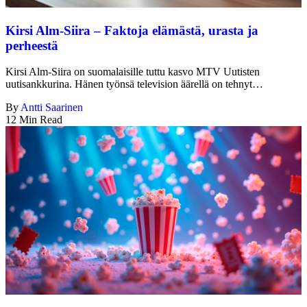
Kirsi Alm-Siira – Faktoja elämästä, urasta ja
perheestä
Kirsi Alm-Siira on suomalaisille tuttu kasvo MTV Uutisten
uutisankkurina. Hänen työnsä television äärellä on tehnyt…
By
Antti Saarinen
12 Min Read