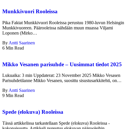
Munkkivuori Rooleissa
Pika Faktat Munkkivuori Rooleissa perustuu 1980-luvun Helsingin
Munkkivuoreen. Päärooleissa nähdään muun muassa Viljami
Loponen (Mirko…
By
Antti Saarinen
6 Min Read
Mikko Vesanen parisuhde – Uusimmat tiedot 2025
Lukuaika: 3 min Uppdaterat: 23 November 2025 Mikko Vesasen
Parisuhdetilanne Mikko Vesanen, suosittu sisustusarkkitehti, on…
By
Antti Saarinen
9 Min Read
Spede (elokuva) Rooleissa
Tässä artikkelissa tarkastellaan Spede (elokuva) Rooleissa -
kokonaisuutta. Artikkeli pureutuu elokuvan päärooleihin,