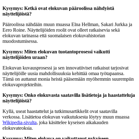
Kysymys: Ketkä ovat elokuvan pääroolissa nähdyistä
näyttelijöistä?
Pääroolissa nähdään muun muassa Elna Hellman, Sakari Jurkka ja
Eero Roine. Näyttelijöiden roolit ovat olleet ratkaisevia sekä
elokuvan tarinassa että suomalaisen elokuvahistorian
muodostumisessa.
Kysymys: Miten elokuvan tuotantoprosessi vaikutti
näyttelijöiden uraan?
Elokuvan kuvausprosessi ja sen innovatiiviset ratkaisut tarjosivat
näyttelijöille uusia mahdollisuuksia kehittää omaa työtapaansa.
Tämä on auttanut monia heistä pääsemään myöhemmin suurempiin
elokuvaprojekteihin.
Kysymys: Onko elokuvasta saatavilla lisätietoja ja haastatteluja
näyttelijöistä?
Kyllä, useat haastattelut ja tutkimusartikkelit ovat saatavilla
verkossa. Lisätietoa elokuvan vaikutuksesta löytyy muun muassa
Wikipedia-sivulta
, joka käsittelee kyseisen aikakauden
elokuvateoksia.
Kysymys: Miten elokuva on vaikuttanut nykyiseen