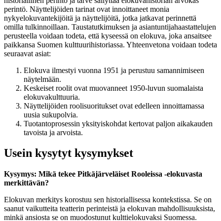
historiallinen perintö ja tarve säilyttää elokuvahistorian arvokas
perintö. Näyttelijöiden tarinat ovat innoittaneet monia
nykyelokuvantekijöitä ja näyttelijöitä, jotka jatkavat perinnettä
omilla tulkinnoillaan. Taustatutkimuksen ja asiantuntijahaastattelujen
perusteella voidaan todeta, että kyseessä on elokuva, joka ansaitsee
paikkansa Suomen kulttuurihistoriassa. Yhteenvetona voidaan todeta
seuraavat asiat:
Elokuva ilmestyi vuonna 1951 ja perustuu samannimiseen
näytelmään.
Keskeiset roolit ovat muovanneet 1950-luvun suomalaista
elokuvakulttuuria.
Näyttelijöiden roolisuoritukset ovat edelleen innoittamassa
uusia sukupolvia.
Tuotantoprosessin yksityiskohdat kertovat paljon aikakauden
tavoista ja arvoista.
Usein kysytyt kysymykset
Kysymys: Mikä tekee Pitkäjärveläiset Rooleissa -elokuvasta
merkittävän?
Elokuvan merkitys korostuu sen historiallisessa kontekstissa. Se on
saanut vaikutteita teatterin perinteistä ja elokuvan mahdollisuuksista,
minkä ansiosta se on muodostunut kulttielokuvaksi Suomessa.