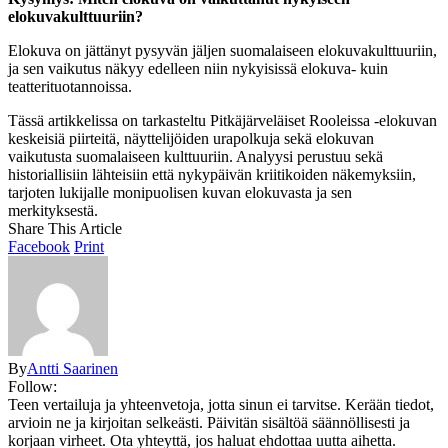
elokuvakulttuuriin?
Elokuva on jättänyt pysyvän jäljen suomalaiseen elokuvakulttuuriin,
ja sen vaikutus näkyy edelleen niin nykyisissä elokuva- kuin
teatterituotannoissa.
Tässä artikkelissa on tarkasteltu Pitkäjärveläiset Rooleissa -elokuvan
keskeisiä piirteitä, näyttelijöiden urapolkuja sekä elokuvan
vaikutusta suomalaiseen kulttuuriin. Analyysi perustuu sekä
historiallisiin lähteisiin että nykypäivän kriitikoiden näkemyksiin,
tarjoten lukijalle monipuolisen kuvan elokuvasta ja sen
merkityksestä.
Share This Article
Facebook
Print
By
Antti Saarinen
Follow:
Teen vertailuja ja yhteenvetoja, jotta sinun ei tarvitse. Kerään tiedot,
arvioin ne ja kirjoitan selkeästi. Päivitän sisältöä säännöllisesti ja
korjaan virheet. Ota yhteyttä, jos haluat ehdottaa uutta aihetta.