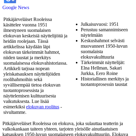
Google News
Pitkäjärveläiset Rooleissa
Julkaisuvuosi: 1951
käsittelee vuonna 1951
Perustuu samannimiseen
ilmestyneen suomalaisen
näytelmään
elokuvan keskeisiä näyttelijöitä ja
Keskushahmot selvästi
heidän roolejaan. Tässä
muovanneet 1950-luvun
artikkelissa käydään läpi
suomalaista
elokuvan tärkeimmät hahmot,
elokuvakulttuuria
niiden taustat ja merkitys
Tärkeimmät näyttelijät:
suomalaisessa elokuvahistoriassa.
Elna Hellman, Sakari
Artikkeli tarjoaa nopean
Jurkka, Eero Roine
yleiskatsauksen näyttelijöiden
Historiallinen merkitys ja
roolihahmoihin sekä
tuotantoprosessin taustat
syvällisempää tietoa elokuvan
tuotantoprosessista ja
näyttelemisen kulttuurisesta
vaikutuksesta. Lue lisää
esimerkiksi
elokuvan roolitus
-
sivultamme.
Pitkäjärveläiset Rooleissa on elokuva, joka sulauttaa teatterin ja
valkokankaan taiteen yhteen, tarjoten yleisölle ainutlaatuisen
katsauksen 1950-luvun suomalaiseen elokuvakulttuuriin. Elokuva