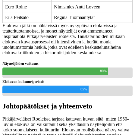
Eero Roine
Nimismies Antti Loveen
Eila Peitsalo
Regina Tuomaantytär
Elokuvan jälki on nähtävissä myös nykypäivän elokuvissa ja
teatterituotannoissa, ja monet näyttelijät ovat ammentaneet
inspiraatiota Pitkäjärveläisten rooleista. Taustatarinoiden mukaan
elokuvan kuvausprosessi oli intensiivinen ja herätti monia
unohtumattomia hetkiä, jotka ovat edelleen keskustelunaiheina
elokuvakriitikoiden ja historioitsijoiden keskuudessa.
Näyttelijöiden vaikutus
80%
Elokuvan kulttuuriperintö
65%
Johtopäätökset ja yhteenveto
Pitkäjärveläiset Rooleissa tarjoaa kattavan kuvan siitä, miten 1950-
luvun elokuva on vaikuttanut sekä yksittäisiin näyttelijöihin että
koko suomalaiseen kulttuuriin. Elokuvan roolisijoissa näkyy vahva