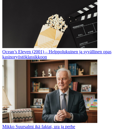
Ocean’s Eleven (2001) – Helppolukuinen ja syvällinen opas
kasinoryöstöklassikkoon
Mikko Suursalmi ikä faktat, ura ja perhe