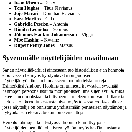
Iwan Rheon
– Tenax
Tom Hughes
– Titus Flavianus
Jojo Macari
– Domitian Flavianus
Sara Martins
– Cala
Gabriella Pession
– Antonia
Dimitri Leonidas
– Scorpus
Jóhannes Haukur Jóhannesson
– Viggo
Moe Hashim
– Kwame
Rupert Penry-Jones
– Marsus
Syvemmälle näyttelijöiden maailmaan
Sarjan näyttelijäkärki ei ainoastaan tuo historiallisen ajan hahmoja
eloon, vaan he myös hyödyntävät monipuolisia
näyttelijäntyötaitojaan luodakseen moniulotteisia rooleja.
Esimerkiksi Anthony Hopkins on tunnettu kyvystään syventää
hahmojen persoonallisuutta monipuolisten ilmaisujen avulla, mikä
tekee hänen roolistaan kehittyneen ja mieleenpainuvan. Tällaisista
taidoista on kerrottu keskusteluissa myös
toisessa roolissaan
link>,
jossa näyttelijä on onnistunut yhdistämään perinteisen näyttämön ja
nykyaikaisen elokuvatuotannon elementtejä.
Henkilöhahmojen kehitystyössä huomio kiinnittyy paitsi
näyttelijöiden henkilökohtaiseen työhön, myös heidän taustansa