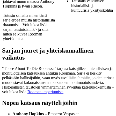
Taustalla vaikuttavia
johtavat muun muassa Anthony
historiallisia ja
Hopkins ja Iwan Rheon.
kulttuurisia yksityiskohtia
Tutustu samalla miten tämä
sarja eroaa muista historiallisista
draamoista. Voit lukea lisää
sarjan taustoista
link> ja siitä,
miten se kuvaa Rooman
yhteiskuntaa.
Sarjan juuret ja yhteiskunnallinen
vaikutus
“Those About To Die Rooleissa” tarjoaa katsojilleen intensiivisen ja
moniulotteisen katsauksen antiikin Roomaan. Sarja ei keskity
pelkästään hallitsijoihin, vaan myös tavallisiin ihmisiin, joiden tarinat
muodostavat kokonaiskuvan aikakauden monimuotoisuudesta.
Historiallisten taustojen ymmärtäminen syventää katselukokemusta –
voit lukea lisää
Rooman imperiumista
.
Nopea katsaus näyttelijöihin
Anthony Hopkins
– Emperor Vespasian