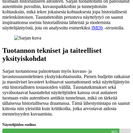
tuomaan historialliseen aitouteen. Sarjan tuotantotiimi on panostanut
autenttisiin puvuihin, kuvauspaikkoihin ja tunnepitoisiin
kohtauksiin, mikä tekee jokaisesta kohtauksesta jopa historiallisesti
mielenkiintoisen. Taustatietoihin perustuva näyttelytyö on saanut
inspiraationsa useista historiallisista lähteistä ja modernista
näyttelijäntyöstä, jota on analysoitu esimerkiksi
IMDb
-sivustolla.
Tuotannon tekniset ja taiteelliset
yksityiskohdat
Sarjan tuotannossa painotetaan myös kuvaus- ja
lavastussuunnitelmien yksityiskohtaisuutta. Pienen budjetin ratkaisut
ja massiiviset lavasteet kohtaavat saumattomasti sekä näyttelijäntyön
että historiallisten tosiasioiden välillä. Taustatutkimukset sekä
syväluotaavat haastattelut näyttelijöiden kanssa ovat auttaneet
tuomaan esiin autenttisen antiikin tunnelman, mikä on tärkeää
tällaisessa historiallisessa draamassa. Tämä lähestymistapa on saanut
kiitosta niin yleisöltä kuin kriitikoilta, jotka arvostavat aidosta
menneisyyden kuvaamista.
Näyttelijöiden roolitus
90%