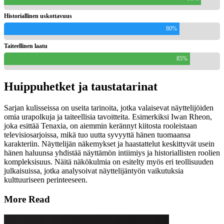
Historiallinen uskottavuus
80%
Taiteellinen laatu
85%
Huippuhetket ja taustatarinat
Sarjan kulisseissa on useita tarinoita, jotka valaisevat näyttelijöiden
omia urapolkuja ja taiteellisia tavoitteita. Esimerkiksi Iwan Rheon,
joka esittää Tenaxia, on aiemmin kerännyt kiitosta rooleistaan
televisiosarjoissa, mikä tuo uutta syvyyttä hänen tuomaansa
karakteriin. Näyttelijän näkemykset ja haastattelut keskittyvät usein
hänen haluunsa yhdistää näyttämön intiimiys ja historiallisten roolien
kompleksisuus. Näitä näkökulmia on esitelty myös eri teollisuuden
julkaisuissa, jotka analysoivat näyttelijäntyön vaikutuksia
kulttuuriseen perinteeseen.
More Read