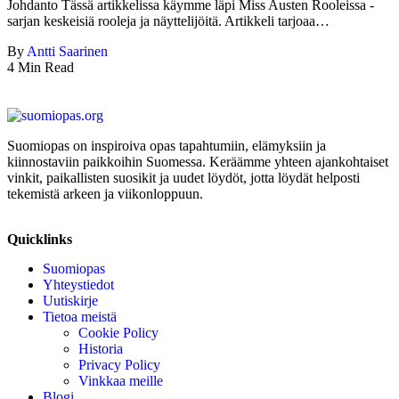
Johdanto Tässä artikkelissa käymme läpi Miss Austen Rooleissa -
sarjan keskeisiä rooleja ja näyttelijöitä. Artikkeli tarjoaa…
By
Antti Saarinen
4 Min Read
Suomiopas on inspiroiva opas tapahtumiin, elämyksiin ja
kiinnostaviin paikkoihin Suomessa. Keräämme yhteen ajankohtaiset
vinkit, paikallisten suosikit ja uudet löydöt, jotta löydät helposti
tekemistä arkeen ja viikonloppuun.
Quicklinks
Suomiopas
Yhteystiedot
Uutiskirje
Tietoa meistä
Cookie Policy
Historia
Privacy Policy
Vinkkaa meille
Blogi