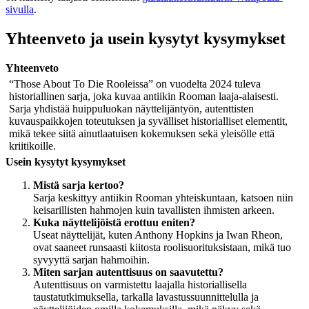
sivulla
.
Yhteenveto ja usein kysytyt kysymykset
Yhteenveto
“Those About To Die Rooleissa” on vuodelta 2024 tuleva
historiallinen sarja, joka kuvaa antiikin Rooman laaja-alaisesti.
Sarja yhdistää huippuluokan näyttelijäntyön, autenttisten
kuvauspaikkojen toteutuksen ja syvälliset historialliset elementit,
mikä tekee siitä ainutlaatuisen kokemuksen sekä yleisölle että
kriitikoille.
Usein kysytyt kysymykset
Mistä sarja kertoo?
Sarja keskittyy antiikin Rooman yhteiskuntaan, katsoen niin
keisarillisten hahmojen kuin tavallisten ihmisten arkeen.
Kuka näyttelijöistä erottuu eniten?
Useat näyttelijät, kuten Anthony Hopkins ja Iwan Rheon,
ovat saaneet runsaasti kiitosta roolisuorituksistaan, mikä tuo
syvyyttä sarjan hahmoihin.
Miten sarjan autenttisuus on saavutettu?
Autenttisuus on varmistettu laajalla historiallisella
taustatutkimuksella, tarkalla lavastussuunnittelulla ja