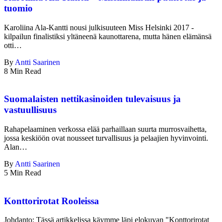
tuomio
Karoliina Ala-Kantti nousi julkisuuteen Miss Helsinki 2017 -
kilpailun finalistiksi yltäneenä kaunottarena, mutta hänen elämänsä
otti…
By
Antti Saarinen
8 Min Read
Suomalaisten nettikasinoiden tulevaisuus ja
vastuullisuus
Rahapelaaminen verkossa elää parhaillaan suurta murrosvaihetta,
jossa keskiöön ovat nousseet turvallisuus ja pelaajien hyvinvointi.
Alan…
By
Antti Saarinen
5 Min Read
Konttorirotat Rooleissa
Johdanto: Tässä artikkelissa käymme läpi elokuvan "Konttorirotat