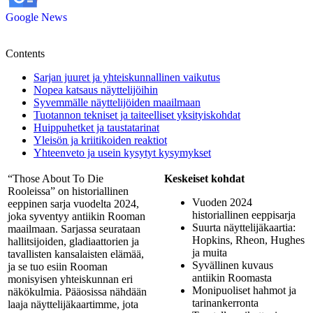
Google News
Contents
Sarjan juuret ja yhteiskunnallinen vaikutus
Nopea katsaus näyttelijöihin
Syvemmälle näyttelijöiden maailmaan
Tuotannon tekniset ja taiteelliset yksityiskohdat
Huippuhetket ja taustatarinat
Yleisön ja kriitikoiden reaktiot
Yhteenveto ja usein kysytyt kysymykset
“Those About To Die
Keskeiset kohdat
Rooleissa” on historiallinen
Vuoden 2024
eeppinen sarja vuodelta 2024,
historiallinen eeppisarja
joka syventyy antiikin Rooman
Suurta näyttelijäkaartia:
maailmaan. Sarjassa seurataan
Hopkins, Rheon, Hughes
hallitsijoiden, gladiaattorien ja
ja muita
tavallisten kansalaisten elämää,
Syvällinen kuvaus
ja se tuo esiin Rooman
antiikin Roomasta
monisyisen yhteiskunnan eri
Monipuoliset hahmot ja
näkökulmia. Pääosissa nähdään
tarinankerronta
laaja näyttelijäkaartimme, jota