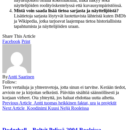
näyttelijöiden omilla kokemuksilla, mikä näkyy sekä
näyttelijöiden roolityöskentelyssä että kuvausympäristöissä.
Mistä voin saada lisää tietoa sarjasta ja näyttelijöistä?
Lisätietoja sarjasta löytyvät luotettavista lähteistä kuten IMDb
ja Wikipedia, jotka tarjoavat laajempaa tietoa historiallisista
tapahtumista ja näyttelijöiden uraan.
Share This Article
Facebook
Print
By
Antti Saarinen
Follow:
Teen vertailuja ja yhteenvetoja, jotta sinun ei tarvitse. Kerään tiedot,
arvioin ne ja kirjoitan selkeästi. Päivitän sisältöä säännöllisesti ja
korjaan virheet. Ota yhteyttä, jos haluat ehdottaa uutta aihetta.
Previous Article
Antti tuomas heikkinen faktat, ura ja projektit
Next Article
Koodinimi Kuusi Neljä Rooleissa
Dodgeball – Boltsit Pelissä 2004 Rooleissa