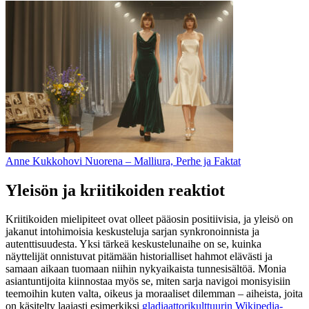
Anne Kukkohovi Nuorena – Malliura, Perhe ja Faktat
Yleisön ja kriitikoiden reaktiot
Kriitikoiden mielipiteet ovat olleet pääosin positiivisia, ja yleisö on
jakanut intohimoisia keskusteluja sarjan synkronoinnista ja
autenttisuudesta. Yksi tärkeä keskustelunaihe on se, kuinka
näyttelijät onnistuvat pitämään historialliset hahmot elävästi ja
samaan aikaan tuomaan niihin nykyaikaista tunnesisältöä. Monia
asiantuntijoita kiinnostaa myös se, miten sarja navigoi monisyisiin
teemoihin kuten valta, oikeus ja moraaliset dilemman – aiheista, joita
on käsitelty laajasti esimerkiksi
gladiaattorikulttuurin Wikipedia-