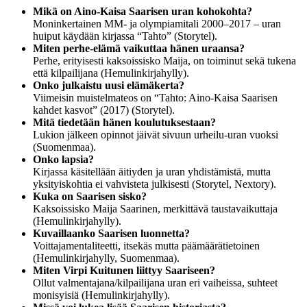
Mikä on Aino-Kaisa Saarisen uran kohokohta?
Moninkertainen MM- ja olympiamitali 2000–2017 – uran
huiput käydään kirjassa “Tahto” (Storytel).
Miten perhe-elämä vaikuttaa hänen uraansa?
Perhe, erityisesti kaksoissisko Maija, on toiminut sekä tukena
että kilpailijana (Hemulinkirjahylly).
Onko julkaistu uusi elämäkerta?
Viimeisin muistelmateos on “Tahto: Aino-Kaisa Saarisen
kahdet kasvot” (2017) (Storytel).
Mitä tiedetään hänen koulutuksestaan?
Lukion jälkeen opinnot jäivät sivuun urheilu-uran vuoksi
(Suomenmaa).
Onko lapsia?
Kirjassa käsitellään äitiyden ja uran yhdistämistä, mutta
yksityiskohtia ei vahvisteta julkisesti (Storytel, Nextory).
Kuka on Saarisen sisko?
Kaksoissisko Maija Saarinen, merkittävä taustavaikuttaja
(Hemulinkirjahylly).
Kuvaillaanko Saarisen luonnetta?
Voittajamentaliteetti, itsekäs mutta päämäärätietoinen
(Hemulinkirjahylly, Suomenmaa).
Miten Virpi Kuitunen liittyy Saariseen?
Ollut valmentajana/kilpailijana uran eri vaiheissa, suhteet
monisyisiä (Hemulinkirjahylly).