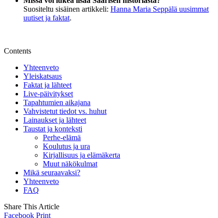
Missä voi lukea lisää Saarisen historiasta?
Suositeltu sisäinen artikkeli:
Hanna Maria Seppälä uusimmat
uutiset ja faktat
.
Contents
Yhteenveto
Yleiskatsaus
Faktat ja lähteet
Live-päivitykset
Tapahtumien aikajana
Vahvistetut tiedot vs. huhut
Lainaukset ja lähteet
Taustat ja konteksti
Perhe-elämä
Koulutus ja ura
Kirjallisuus ja elämäkerta
Muut näkökulmat
Mikä seuraavaksi?
Yhteenveto
FAQ
Share This Article
Facebook
Print