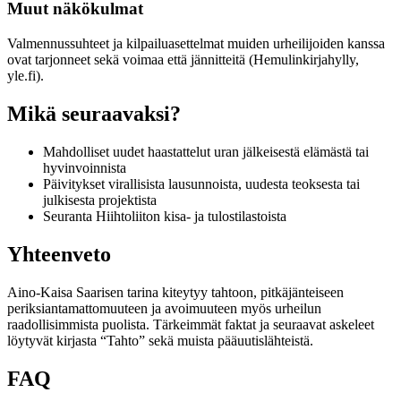
Muut näkökulmat
Valmennussuhteet ja kilpailuasettelmat muiden urheilijoiden kanssa
ovat tarjonneet sekä voimaa että jännitteitä (Hemulinkirjahylly,
yle.fi).
Mikä seuraavaksi?
Mahdolliset uudet haastattelut uran jälkeisestä elämästä tai
hyvinvoinnista
Päivitykset virallisista lausunnoista, uudesta teoksesta tai
julkisesta projektista
Seuranta Hiihtoliiton kisa- ja tulostilastoista
Yhteenveto
Aino-Kaisa Saarisen tarina kiteytyy tahtoon, pitkäjänteiseen
periksiantamattomuuteen ja avoimuuteen myös urheilun
raadollisimmista puolista. Tärkeimmät faktat ja seuraavat askeleet
löytyvät kirjasta “Tahto” sekä muista pääuutislähteistä.
FAQ