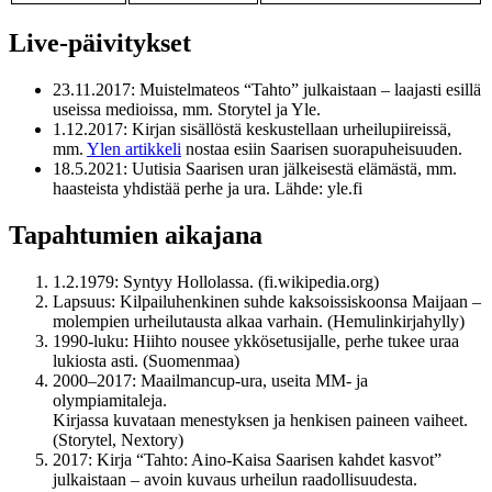
Live-päivitykset
23.11.2017
: Muistelmateos “Tahto” julkaistaan – laajasti esillä
useissa medioissa, mm. Storytel ja Yle.
1.12.2017
: Kirjan sisällöstä keskustellaan urheilupiireissä,
mm.
Ylen artikkeli
nostaa esiin Saarisen suorapuheisuuden.
18.5.2021
: Uutisia Saarisen uran jälkeisestä elämästä, mm.
haasteista yhdistää perhe ja ura. Lähde: yle.fi
Tapahtumien aikajana
1.2.1979: Syntyy Hollolassa. (fi.wikipedia.org)
Lapsuus: Kilpailuhenkinen suhde kaksoissiskoonsa Maijaan –
molempien urheilutausta alkaa varhain. (Hemulinkirjahylly)
1990-luku: Hiihto nousee ykkösetusijalle, perhe tukee uraa
lukiosta asti. (Suomenmaa)
2000–2017: Maailmancup-ura, useita MM- ja
olympiamitaleja.
Kirjassa kuvataan menestyksen ja henkisen paineen vaiheet.
(Storytel, Nextory)
2017: Kirja “Tahto: Aino-Kaisa Saarisen kahdet kasvot”
julkaistaan – avoin kuvaus urheilun raadollisuudesta.