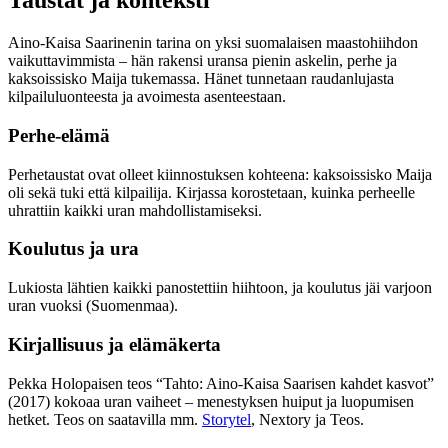
Taustat ja konteksti
Aino-Kaisa Saarinenin tarina on yksi suomalaisen maastohiihdon
vaikuttavimmista – hän rakensi uransa pienin askelin, perhe ja
kaksoissisko Maija tukemassa. Hänet tunnetaan raudanlujasta
kilpailuluonteesta ja avoimesta asenteestaan.
Perhe-elämä
Perhetaustat ovat olleet kiinnostuksen kohteena: kaksoissisko Maija
oli sekä tuki että kilpailija. Kirjassa korostetaan, kuinka perheelle
uhrattiin kaikki uran mahdollistamiseksi.
Koulutus ja ura
Lukiosta lähtien kaikki panostettiin hiihtoon, ja koulutus jäi varjoon
uran vuoksi (Suomenmaa).
Kirjallisuus ja elämäkerta
Pekka Holopaisen teos “Tahto: Aino-Kaisa Saarisen kahdet kasvot”
(2017) kokoaa uran vaiheet – menestyksen huiput ja luopumisen
hetket. Teos on saatavilla mm.
Storytel
, Nextory ja Teos.