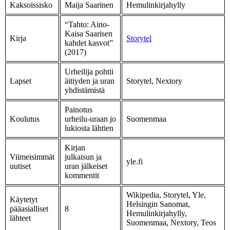
Kaksoissisko
Maija Saarinen
Hemulinkirjahylly
“Tahto: Aino-
Kaisa Saarisen
Kirja
Storytel
kahdet kasvot”
(2017)
Urheilija pohtii
Lapset
äitiyden ja uran
Storytel, Nextory
yhdistämistä
Painotus
Koulutus
urheilu-uraan jo
Suomenmaa
lukiosta lähtien
Kirjan
Viimeisimmät
julkaisun ja
yle.fi
uutiset
uran jälkeiset
kommentit
Wikipedia, Storytel, Yle,
Käytetyt
Helsingin Sanomat,
pääasialliset
8
Hemulinkirjahylly,
lähteet
Suomenmaa, Nextory, Teos