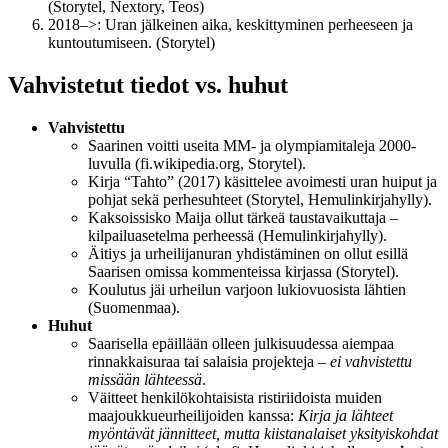
(Storytel, Nextory, Teos)
2018–>: Uran jälkeinen aika, keskittyminen perheeseen ja
kuntoutumiseen. (Storytel)
Vahvistetut tiedot vs. huhut
Vahvistettu
Saarinen voitti useita MM- ja olympiamitaleja 2000-
luvulla (fi.wikipedia.org, Storytel).
Kirja “Tahto” (2017) käsittelee avoimesti uran huiput ja
pohjat sekä perhesuhteet (Storytel, Hemulinkirjahylly).
Kaksoissisko Maija ollut tärkeä taustavaikuttaja –
kilpailuasetelma perheessä (Hemulinkirjahylly).
Äitiys ja urheilijanuran yhdistäminen on ollut esillä
Saarisen omissa kommenteissa kirjassa (Storytel).
Koulutus jäi urheilun varjoon lukiovuosista lähtien
(Suomenmaa).
Huhut
Saarisella epäillään olleen julkisuudessa aiempaa
rinnakkaisuraa tai salaisia projekteja –
ei vahvistettu
missään lähteessä
.
Väitteet henkilökohtaisista ristiriidoista muiden
maajoukkueurheilijoiden kanssa:
Kirja ja lähteet
myöntävät jännitteet, mutta kiistanalaiset yksityiskohdat