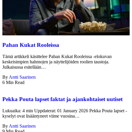
Pahan Kukat Rooleissa
Tämä artikkeli käsittelee Pahan Kukat Rooleissa -elokuvan
keskeisimpien hahmojen ja näyttelijöiden roolien taustoja.
Julkaisussa esitellään…
By
Antti Saarinen
6 Min Read
Pekka Pouta lapset faktat ja ajankohtaiset uutiset
Lukuaika: 4 min Uppdaterat: 01 January 2026 Pekka Pouta lapset -
kyselyt ovat lisääntyneet viime vuosina…
By
Antti Saarinen
9 Min Read