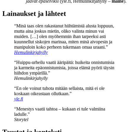
jäävät epäselviksi
(yle.fi, Hemulinkirjahylly –
maine
).
Lainaukset ja lähteet
“Minä taas olen rakastanut hiihtämistä alusta loppuun,
mutta aina joskus mietin, oliko valinta minun vai
muiden. […] olen myöhemmin ihan tarpeeksi asti
kuunnellut siskojen marinaa, miten minä aivopesin ja
manipuloin koko perheen tukemaan omaa uraani.”
Hemulinkirjahylly
“Huippu-urheilu vaatii ääripäitä: huikeita onnistumisia
ja karmeita epäonnistumisia, joissa elämä pyörii täysin
hiihdon ympärillä.”
Hemulinkirjahylly
“En ole voinut tuhota mitään sellaista, mitä ei ole
koskaan oikeastaan ollutkaan.”
yle.fi
“Menestys vaatii tahtoa – kukaan ei tule valmiina
ladulle.”
Storytel