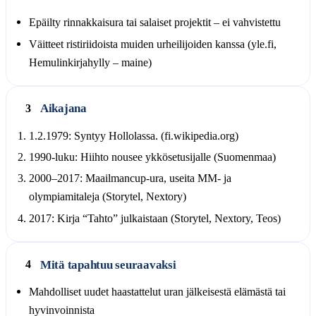
Epäilty rinnakkaisura tai salaiset projektit – ei vahvistettu
Väitteet ristiriidoista muiden urheilijoiden kanssa (yle.fi,
Hemulinkirjahylly – maine)
Aikajana
3
1.2.1979: Syntyy Hollolassa. (fi.wikipedia.org)
1990-luku: Hiihto nousee ykkösetusijalle (Suomenmaa)
2000–2017: Maailmancup-ura, useita MM- ja
olympiamitaleja (Storytel, Nextory)
2017: Kirja “Tahto” julkaistaan (Storytel, Nextory, Teos)
Mitä tapahtuu seuraavaksi
4
Mahdolliset uudet haastattelut uran jälkeisestä elämästä tai
hyvinvoinnista