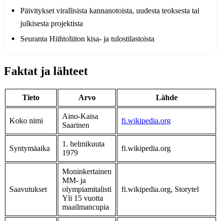
Päivitykset virallisista kannanotoista, uudesta teoksesta tai
julkisesta projektista
Seuranta Hiihtoliiton kisa- ja tulostilastoista
Faktat ja lähteet
Tieto
Arvo
Lähde
Aino-Kaisa
Koko nimi
fi.wikipedia.org
Saarinen
1. helmikuuta
Syntymäaika
fi.wikipedia.org
1979
Moninkertainen
MM- ja
Saavutukset
olympiamitalisti
fi.wikipedia.org, Storytel
Yli 15 vuotta
maailmancupia