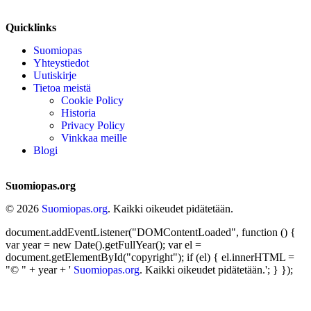
Quicklinks
Suomiopas
Yhteystiedot
Uutiskirje
Tietoa meistä
Cookie Policy
Historia
Privacy Policy
Vinkkaa meille
Blogi
Suomiopas.org
© 2026
Suomiopas.org
. Kaikki oikeudet pidätetään.
document.addEventListener("DOMContentLoaded", function () {
var year = new Date().getFullYear(); var el =
document.getElementById("copyright"); if (el) { el.innerHTML =
"© " + year + '
Suomiopas.org
. Kaikki oikeudet pidätetään.'; } });