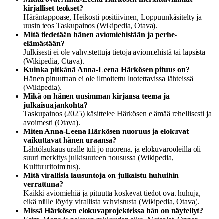
kirjalliset teokset?
Häräntappoase, Heikosti positiivinen, Loppuunkäsitelty ja
uusin teos Taskupainos (Wikipedia, Otava).
Mitä tiedetään hänen aviomiehistään ja perhe-
elämästään?
Julkisesti ei ole vahvistettuja tietoja aviomiehistä tai lapsista
(Wikipedia, Otava).
Kuinka pitkänä Anna-Leena Härkösen pituus on?
Hänen pituuttaan ei ole ilmoitettu luotettavissa lähteissä
(Wikipedia).
Mikä on hänen uusimman kirjansa teema ja
julkaisuajankohta?
Taskupainos (2025) käsittelee Härkösen elämää rehellisesti ja
avoimesti (Otava).
Miten Anna-Leena Härkösen nuoruus ja elokuvat
vaikuttavat hänen uraansa?
Lähtölaukaus uralle tuli jo nuorena, ja elokuvarooleilla oli
suuri merkitys julkisuuteen nousussa (Wikipedia,
Kulttuuritoimitus).
Mitä virallisia lausuntoja on julkaistu huhuihin
verrattuna?
Kaikki aviomiehiä ja pituutta koskevat tiedot ovat huhuja,
eikä niille löydy virallista vahvistusta (Wikipedia, Otava).
Missä Härkösen elokuvaprojekteissa hän on näytellyt?