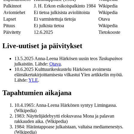
Palkinnot
J. H. Erkon esikoispalkinto 1984
Wikipedia
Aviomiehet
Ei tietoa julkisista avioliitoista
Wikipedia
Lapset
Ei varmistettuja tietoja
Otava
Pituus
Ei julkista tietoa
Wikipedia
Päivitetty
12.6.2025
Tietokooste
Live-uutiset ja päivitykset
13.5.2025
Anna-Leena Härkösen uusin teos
Taskupainos
julkaistiin. Lähde:
Otava
.
10.6.2025
Kulttuurikeskustelu Härkösen avoimesta
elämäkertakirjoittamisesta vilkastui Ylen artikkelin myötä.
Lähde:
YLE
.
Tapahtumien aikajana
10.4.1965: Anna-Leena Härkönen syntyy Limingassa.
(Wikipedia)
1983: Näyttelijädebyytti elokuvassa Mona ja palavan
rakkauden aika. (Wikipedia)
1984: Häräntappoase julkaistaan, valtaisa mediamenestys.
(Wikipedia)