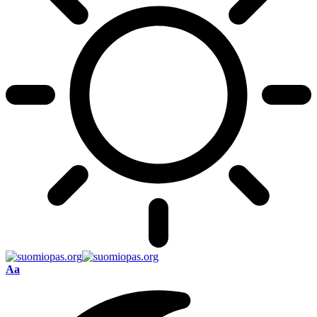
Font
Aa
Resizer