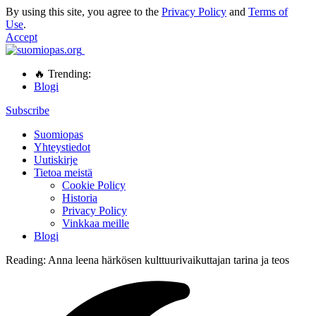
By using this site, you agree to the
Privacy Policy
and
Terms of
Use
.
Accept
🔥 Trending:
Blogi
Subscribe
Suomiopas
Yhteystiedot
Uutiskirje
Tietoa meistä
Cookie Policy
Historia
Privacy Policy
Vinkkaa meille
Blogi
Reading:
Anna leena härkösen kulttuurivaikuttajan tarina ja teos