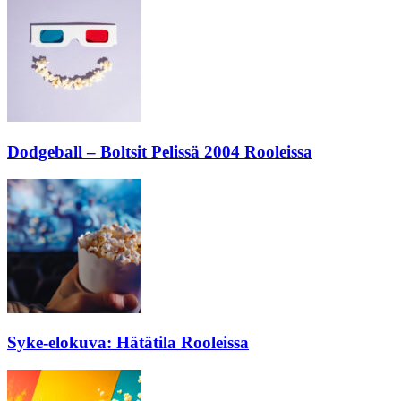
Dodgeball – Boltsit Pelissä 2004 Rooleissa
Syke-elokuva: Hätätila Rooleissa