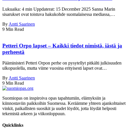
Lukuaika: 4 min Uppdaterat: 15 December 2025 Sanna Marin
sisarukset ovat toistuva hakukohde suomalaisessa mediassa,…
By
Antti Saarinen
9 Min Read
Petteri Orpo lapset – Kaikki tiedot nimistä, iästä ja
perheestä
Pääministeri Petteri Orpon perhe on pysytellyt pitkälti julkisuuden
ulkopuolella, mutta viime vuosina erityisesti lapset ovat…
By
Antti Saarinen
9 Min Read
Suomiopas on inspiroiva opas tapahtumiin, elämyksiin ja
kiinnostaviin paikkoihin Suomessa. Keräämme yhteen ajankohtaiset
vinkit, paikallisten suosikit ja uudet löydöt, jotta löydät helposti
tekemistä arkeen ja viikonloppuun.
Quicklinks