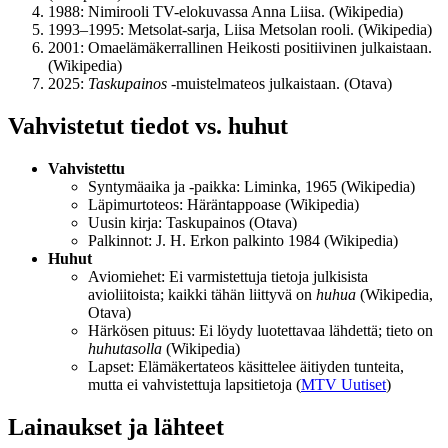
1988: Nimirooli TV-elokuvassa Anna Liisa. (Wikipedia)
1993–1995: Metsolat-sarja, Liisa Metsolan rooli. (Wikipedia)
2001: Omaelämäkerrallinen Heikosti positiivinen julkaistaan.
(Wikipedia)
2025:
Taskupainos
-muistelmateos julkaistaan. (Otava)
Vahvistetut tiedot vs. huhut
Vahvistettu
Syntymäaika ja -paikka: Liminka, 1965 (Wikipedia)
Läpimurtoteos: Häräntappoase (Wikipedia)
Uusin kirja: Taskupainos (Otava)
Palkinnot: J. H. Erkon palkinto 1984 (Wikipedia)
Huhut
Aviomiehet: Ei varmistettuja tietoja julkisista
avioliitoista; kaikki tähän liittyvä on
huhua
(Wikipedia,
Otava)
Härkösen pituus: Ei löydy luotettavaa lähdettä; tieto on
huhutasolla
(Wikipedia)
Lapset: Elämäkertateos käsittelee äitiyden tunteita,
mutta ei vahvistettuja lapsitietoja (
MTV Uutiset
)
Lainaukset ja lähteet