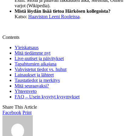
Esim. Mona ja palavan rakkauden aika, Metsolat, Onnen
varjot (Wikipedia).
Mistä löydän lisää tietoa Härkösen kollegoista?
Katso:
Haaviston Leeni Rooleissa
.
Contents
Yleiskatsaus
Mitä tiedämme nyt
Live-uutiset ja päivitykset
Tapahtumien aikajana
Vahvistetut tiedot vs. huhut
Lainaukset ja lähteet
Taustatiedot ja merkitys
Mitä seuraavaksi?
Yhteenveto
FAQ – Usein kysytyt kysymykset
Share This Article
Facebook
Print