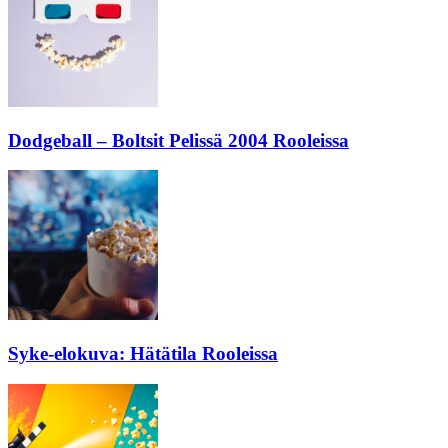
Dodgeball – Boltsit Pelissä 2004 Rooleissa
Syke-elokuva: Hätätila Rooleissa