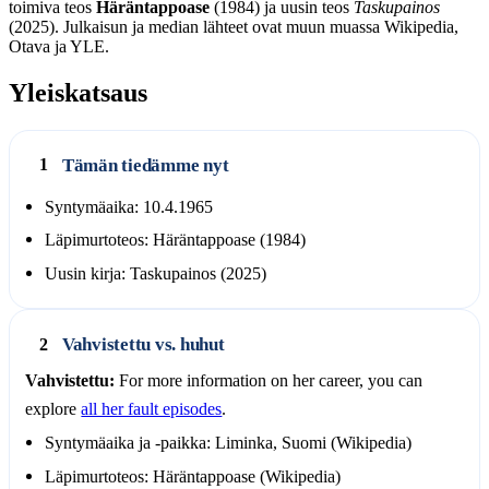
toimiva teos
Häräntappoase
(1984) ja uusin teos
Taskupainos
(2025). Julkaisun ja median lähteet ovat muun muassa Wikipedia,
Otava ja YLE.
Yleiskatsaus
Tämän tiedämme nyt
1
Syntymäaika: 10.4.1965
Läpimurtoteos: Häräntappoase (1984)
Uusin kirja: Taskupainos (2025)
Vahvistettu vs. huhut
2
Vahvistettu:
For more information on her career, you can
explore
all her fault episodes
.
Syntymäaika ja -paikka: Liminka, Suomi (Wikipedia)
Läpimurtoteos: Häräntappoase (Wikipedia)