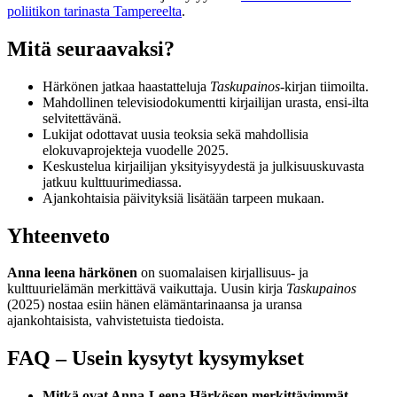
poliitikon tarinasta Tampereelta
.
Mitä seuraavaksi?
Härkönen jatkaa haastatteluja
Taskupainos
-kirjan tiimoilta.
Mahdollinen televisiodokumentti kirjailijan urasta, ensi-ilta
selvitettävänä.
Lukijat odottavat uusia teoksia sekä mahdollisia
elokuvaprojekteja vuodelle 2025.
Keskustelua kirjailijan yksityisyydestä ja julkisuuskuvasta
jatkuu kulttuurimediassa.
Ajankohtaisia päivityksiä lisätään tarpeen mukaan.
Yhteenveto
Anna leena härkönen
on suomalaisen kirjallisuus- ja
kulttuurielämän merkittävä vaikuttaja. Uusin kirja
Taskupainos
(2025) nostaa esiin hänen elämäntarinaansa ja uransa
ajankohtaisista, vahvistetuista tiedoista.
FAQ – Usein kysytyt kysymykset
Mitkä ovat Anna-Leena Härkösen merkittävimmät