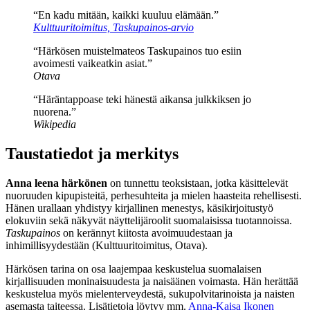
“En kadu mitään, kaikki kuuluu elämään.”
Kulttuuritoimitus, Taskupainos-arvio
“Härkösen muistelmateos Taskupainos tuo esiin
avoimesti vaikeatkin asiat.”
Otava
“Häräntappoase teki hänestä aikansa julkkiksen jo
nuorena.”
Wikipedia
Taustatiedot ja merkitys
Anna leena härkönen
on tunnettu teoksistaan, jotka käsittelevät
nuoruuden kipupisteitä, perhesuhteita ja mielen haasteita rehellisesti.
Hänen urallaan yhdistyy kirjallinen menestys, käsikirjoitustyö
elokuviin sekä näkyvät näyttelijäroolit suomalaisissa tuotannoissa.
Taskupainos
on kerännyt kiitosta avoimuudestaan ja
inhimillisyydestään (Kulttuuritoimitus, Otava).
Härkösen tarina on osa laajempaa keskustelua suomalaisen
kirjallisuuden moninaisuudesta ja naisäänen voimasta. Hän herättää
keskustelua myös mielenterveydestä, sukupolvitarinoista ja naisten
asemasta taiteessa. Lisätietoja löytyy mm.
Anna-Kaisa Ikonen