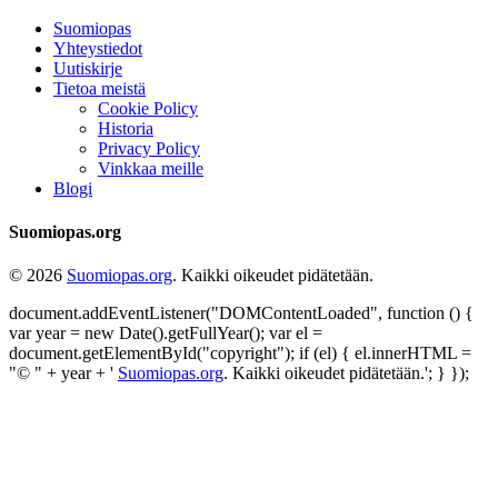
Suomiopas
Yhteystiedot
Uutiskirje
Tietoa meistä
Cookie Policy
Historia
Privacy Policy
Vinkkaa meille
Blogi
Suomiopas.org
© 2026
Suomiopas.org
. Kaikki oikeudet pidätetään.
document.addEventListener("DOMContentLoaded", function () {
var year = new Date().getFullYear(); var el =
document.getElementById("copyright"); if (el) { el.innerHTML =
"© " + year + '
Suomiopas.org
. Kaikki oikeudet pidätetään.'; } });