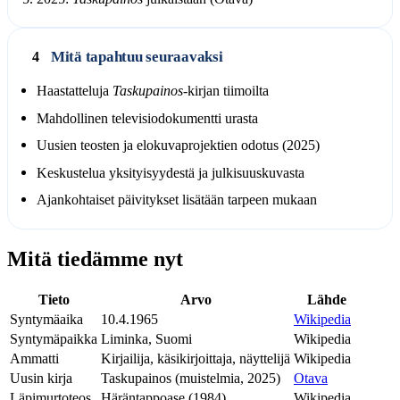
Mitä tapahtuu seuraavaksi
4
Haastatteluja
Taskupainos
-kirjan tiimoilta
Mahdollinen televisiodokumentti urasta
Uusien teosten ja elokuvaprojektien odotus (2025)
Keskustelua yksityisyydestä ja julkisuuskuvasta
Ajankohtaiset päivitykset lisätään tarpeen mukaan
Mitä tiedämme nyt
Tieto
Arvo
Lähde
Syntymäaika
10.4.1965
Wikipedia
Syntymäpaikka
Liminka, Suomi
Wikipedia
Ammatti
Kirjailija, käsikirjoittaja, näyttelijä
Wikipedia
Uusin kirja
Taskupainos (muistelmia, 2025)
Otava
Läpimurtoteos
Häräntappoase (1984)
Wikipedia