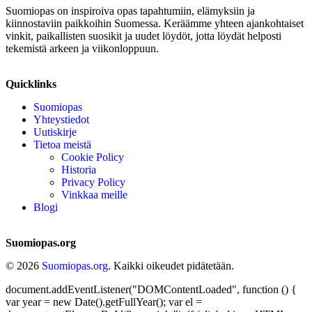
Suomiopas on inspiroiva opas tapahtumiin, elämyksiin ja
kiinnostaviin paikkoihin Suomessa. Keräämme yhteen ajankohtaiset
vinkit, paikallisten suosikit ja uudet löydöt, jotta löydät helposti
tekemistä arkeen ja viikonloppuun.
Quicklinks
Suomiopas
Yhteystiedot
Uutiskirje
Tietoa meistä
Cookie Policy
Historia
Privacy Policy
Vinkkaa meille
Blogi
Suomiopas.org
© 2026
Suomiopas.org
. Kaikki oikeudet pidätetään.
document.addEventListener("DOMContentLoaded", function () {
var year = new Date().getFullYear(); var el =