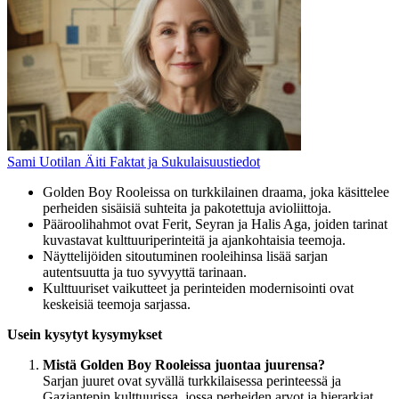
Sami Uotilan Äiti Faktat ja Sukulaisuustiedot
Golden Boy Rooleissa on turkkilainen draama, joka käsittelee
perheiden sisäisiä suhteita ja pakotettuja avioliittoja.
Pääroolihahmot ovat Ferit, Seyran ja Halis Aga, joiden tarinat
kuvastavat kulttuuriperinteitä ja ajankohtaisia teemoja.
Näyttelijöiden sitoutuminen rooleihinsa lisää sarjan
autentsuutta ja tuo syvyyttä tarinaan.
Kulttuuriset vaikutteet ja perinteiden modernisointi ovat
keskeisiä teemoja sarjassa.
Usein kysytyt kysymykset
Mistä Golden Boy Rooleissa juontaa juurensa?
Sarjan juuret ovat syvällä turkkilaisessa perinteessä ja
Gaziantepin kulttuurissa, jossa perheiden arvot ja hierarkiat