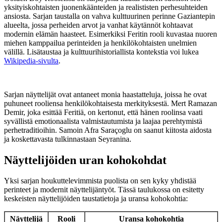
yksityiskohtaisten juonenkäänteiden ja realististen perhesuhteiden
ansiosta. Sarjan taustalla on vahva kulttuurinen perinne Gaziantepin
alueelta, jossa perheiden arvot ja vanhat käytännöt kohtaavat
modernin elämän haasteet. Esimerkiksi Feritin rooli kuvastaa nuoren
miehen kamppailua perinteiden ja henkilökohtaisten unelmien
välillä. Lisätaustaa ja kulttuurihistoriallista kontekstia voi lukea
Wikipedia-sivulta
.
Sarjan näyttelijät ovat antaneet monia haastatteluja, joissa he ovat
puhuneet rooliensa henkilökohtaisesta merkityksestä. Mert Ramazan
Demir, joka esittää Feritiä, on kertonut, että hänen roolinsa vaati
syvällistä emotionaalista valmistautumista ja laajaa perehtymistä
perhetraditioihin. Samoin Afra Saraçoglu on saanut kiitosta aidosta
ja koskettavasta tulkinnastaan Seyranina.
Näyttelijöiden uran kohokohdat
Yksi sarjan houkuttelevimmista puolista on sen kyky yhdistää
perinteet ja modernit näyttelijäntyöt. Tässä taulukossa on esitetty
keskeisten näyttelijöiden taustatietoja ja uransa kohokohtia:
Näyttelijä
Rooli
Uransa kohokohtia