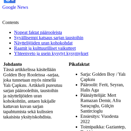
Google News
Contents
Nopeat faktat päärooleista
Syvällisempi katsaus sarjan taustoihin
Näyttelijöiden uran kohokohdat
Raamit ja kulttuurilliset vaikutteet
Yhteenveto ja usein kysytyt kysymykset
Johdanto
Pikafaktat
Tässä artikkelissa käsitellään
Sarja: Golden Boy / Yalı
Golden Boy Rooleissa -sarjaa,
Çapkını
joka tunnetaan myös nimellä
Pääroolit: Ferit, Seyran,
Yalı Çapkını. Artikkeli pureutuu
Halis Aga
sarjan päärooleihin, taustoihin
Päänäyttelijät: Mert
ja näyttelijöiden uran
Ramazan Demir, Afra
kohokohtiin, antaen lukijalle
Saraçoglu, Gülçin
kattavan kuvan sarjan
Santircioglu
tapahtumista sekä kulissien
Ensiesitys: Vuodesta
takaisista yksityiskohdista.
2022
Toimipaikka: Gaziantep,