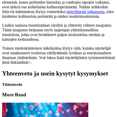
elementit, kuten perheiden hierarkia ja vanhojen tapojen vaikutus,
ovat tärkeä osa turkkilaista kulttuuriperinnettä. Näihin seikkoihin
liittyviä tutkimuksia löytyy esimerkiksi
tieteellisestä julkaisusta
, joka
käsittelee kulttuurisia perinteitä ja niiden modernisoitumista.
Lisäksi sarjassa huomioidaan yksilön ja yhteisön välinen tasapaino.
Tämä tasapaino heijastaa myös laajempia yhteiskunnallisia
muutoksia, jotka ovat herättäneet paljon keskustelua median ja
katsojien keskuudessa.
Toinen mielenkiintoinen näkökulma löytyy siitä, kuinka näyttelijät
ovat omaksuneet rooliensa edellyttämän fysiikan ja emotionaalisen
ilmaisun yhdistelmän. Voit lukea lisää näyttelijöiden työmenetelmistä
tästä linkistä
link>.
Yhteenveto ja usein kysytyt kysymykset
Yhteenveto
More Read