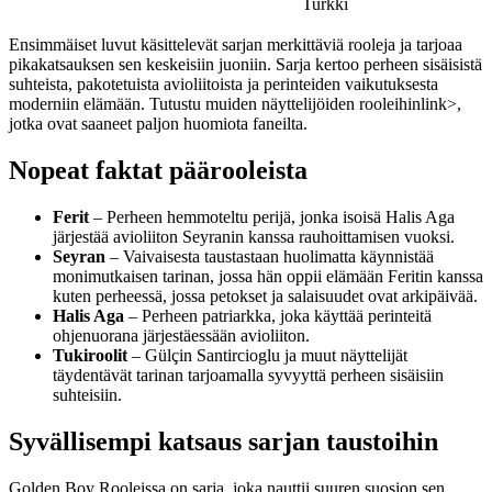
Turkki
Ensimmäiset luvut käsittelevät sarjan merkittäviä rooleja ja tarjoaa
pikakatsauksen sen keskeisiin juoniin. Sarja kertoo perheen sisäisistä
suhteista, pakotetuista avioliitoista ja perinteiden vaikutuksesta
moderniin elämään.
Tutustu muiden näyttelijöiden rooleihin
link>,
jotka ovat saaneet paljon huomiota faneilta.
Nopeat faktat päärooleista
Ferit
– Perheen hemmoteltu perijä, jonka isoisä Halis Aga
järjestää avioliiton Seyranin kanssa rauhoittamisen vuoksi.
Seyran
– Vaivaisesta taustastaan huolimatta käynnistää
monimutkaisen tarinan, jossa hän oppii elämään Feritin kanssa
kuten perheessä, jossa petokset ja salaisuudet ovat arkipäivää.
Halis Aga
– Perheen patriarkka, joka käyttää perinteitä
ohjenuorana järjestäessään avioliiton.
Tukiroolit
– Gülçin Santircioglu ja muut näyttelijät
täydentävät tarinan tarjoamalla syvyyttä perheen sisäisiin
suhteisiin.
Syvällisempi katsaus sarjan taustoihin
Golden Boy Rooleissa on sarja, joka nauttii suuren suosion sen