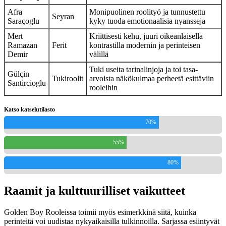
Afra
Monipuolinen roolityö ja tunnustettu
Seyran
Saraçoglu
kyky tuoda emotionaalisia nyansseja
Mert
Kriittisesti kehu, juuri oikeanlaisella
Ramazan
Ferit
kontrastilla modernin ja perinteisen
Demir
välillä
Tuki useita tarinalinjoja ja toi tasa-
Gülçin
Tukiroolit
arvoista näkökulmaa perheetä esittäviin
Santircioglu
rooleihin
Katso katselutilasto
70%
55%
80%
Raamit ja kulttuurilliset vaikutteet
Golden Boy Rooleissa toimii myös esimerkkinä siitä, kuinka
perinteitä voi uudistaa nykyaikaisilla tulkinnoilla. Sarjassa esiintyvät