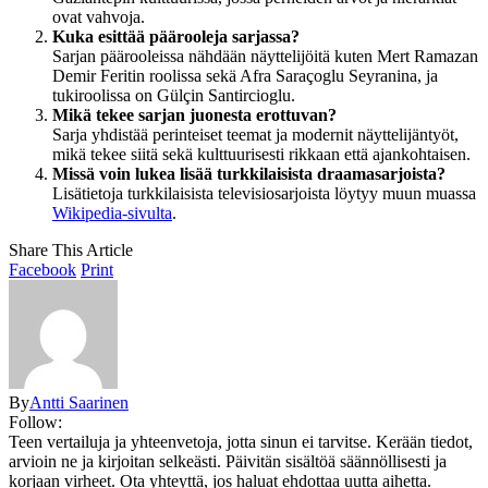
ovat vahvoja.
Kuka esittää päärooleja sarjassa?
Sarjan päärooleissa nähdään näyttelijöitä kuten Mert Ramazan
Demir Feritin roolissa sekä Afra Saraçoglu Seyranina, ja
tukiroolissa on Gülçin Santircioglu.
Mikä tekee sarjan juonesta erottuvan?
Sarja yhdistää perinteiset teemat ja modernit näyttelijäntyöt,
mikä tekee siitä sekä kulttuurisesti rikkaan että ajankohtaisen.
Missä voin lukea lisää turkkilaisista draamasarjoista?
Lisätietoja turkkilaisista televisiosarjoista löytyy muun muassa
Wikipedia-sivulta
.
Share This Article
Facebook
Print
By
Antti Saarinen
Follow:
Teen vertailuja ja yhteenvetoja, jotta sinun ei tarvitse. Kerään tiedot,
arvioin ne ja kirjoitan selkeästi. Päivitän sisältöä säännöllisesti ja
korjaan virheet. Ota yhteyttä, jos haluat ehdottaa uutta aihetta.