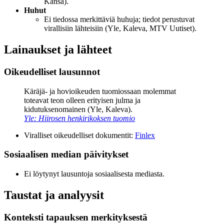
Kansa).
Huhut
Ei tiedossa merkittäviä huhuja; tiedot perustuvat
virallisiin lähteisiin (Yle, Kaleva, MTV Uutiset).
Lainaukset ja lähteet
Oikeudelliset lausunnot
Käräjä- ja hovioikeuden tuomiossaan molemmat
toteavat teon olleen erityisen julma ja
kidutuksenomainen (Yle, Kaleva).
Yle: Hiirosen henkirikoksen tuomio
Viralliset oikeudelliset dokumentit:
Finlex
Sosiaalisen median päivitykset
Ei löytynyt lausuntoja sosiaalisesta mediasta.
Taustat ja analyysit
Konteksti tapauksen merkityksestä