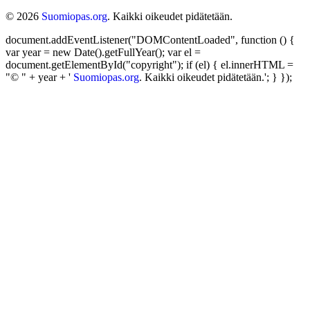
© 2026
Suomiopas.org
. Kaikki oikeudet pidätetään.
document.addEventListener("DOMContentLoaded", function () {
var year = new Date().getFullYear(); var el =
document.getElementById("copyright"); if (el) { el.innerHTML =
"© " + year + '
Suomiopas.org
. Kaikki oikeudet pidätetään.'; } });