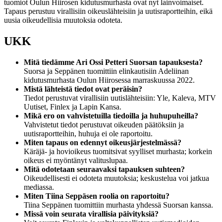
tuomiot Oulun Hiirosen kidutusmurhasta ovat nyt lainvoimaiset.
Tapaus perustuu virallisiin oikeuslähteisiin ja uutisraportteihin, eikä
uusia oikeudellisia muutoksia odoteta.
UKK
Mitä tiedämme Ari Ossi Petteri Suorsan tapauksesta?
Suorsa ja Seppänen tuomittiin elinkautisiin Adeliinan
kidutusmurhasta Oulun Hiirosessa marraskuussa 2022.
Mistä lähteistä tiedot ovat peräisin?
Tiedot perustuvat virallisiin uutislähteisiin: Yle, Kaleva, MTV
Uutiset, Finlex ja Lapin Kansa.
Mikä ero on vahvistetuilla tiedoilla ja huhupuheilla?
Vahvistetut tiedot perustuvat oikeuden päätöksiin ja
uutisraportteihin, huhuja ei ole raportoitu.
Miten tapaus on edennyt oikeusjärjestelmässä?
Käräjä- ja hovioikeus tuomitsivat syylliset murhasta; korkein
oikeus ei myöntänyt valituslupaa.
Mitä odotetaan seuraavaksi tapauksen suhteen?
Oikeudellisesti ei odoteta muutoksia; keskustelua voi jatkua
mediassa.
Miten Tiina Seppäsen roolia on raportoitu?
Tiina Seppänen tuomittiin murhasta yhdessä Suorsan kanssa.
Missä voin seurata virallisia päivityksiä?