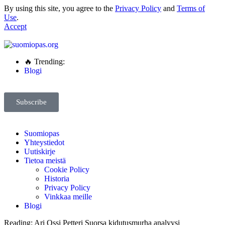
By using this site, you agree to the
Privacy Policy
and
Terms of
Use
.
Accept
🔥 Trending:
Blogi
Subscribe
Suomiopas
Yhteystiedot
Uutiskirje
Tietoa meistä
Cookie Policy
Historia
Privacy Policy
Vinkkaa meille
Blogi
Reading:
Ari Ossi Petteri Suorsa kidutusmurha analyysi