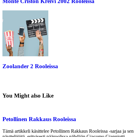
Monte Criston Kreivi 2002 Rooleissa
Zoolander 2 Rooleissa
You Might also Like
Petollinen Rakkaus Rooleissa
Tämä artikkeli käsittelee Petollinen Rakkaus Rooleissa -sarjaa ja sen
näyttelijöitä, erityisesti pääroolissa nähdään Giacomo Gianniotti…