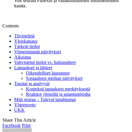
Voit seurata Finlexin ja valtakunnallisten uutismedioiden
kautta.
Contents
Tiivistelmä
Yleiskatsaus
Tärkeät tiedot
Viimeisimmät päivitykset
Aikajana
Vahvistetut tiedot vs. huhupuheet
Lainaukset ja lähteet
Oikeudelliset lausunnot
Sosiaalisen median päivitykset
Taustat ja analyysit
Konteksti tapauksen merkityksestä
Reaktiot yleisöltä ja asiantuntijoilta
Mitä seuraa – Tulevat tapahtumat
Yhteenveto
UKK
Share This Article
Facebook
Print