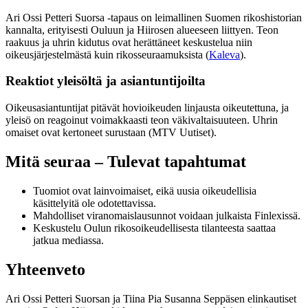
Ari Ossi Petteri Suorsa -tapaus on leimallinen Suomen rikoshistorian
kannalta, erityisesti Ouluun ja Hiirosen alueeseen liittyen. Teon
raakuus ja uhrin kidutus ovat herättäneet keskustelua niin
oikeusjärjestelmästä kuin rikosseuraamuksista (
Kaleva
).
Reaktiot yleisöltä ja asiantuntijoilta
Oikeusasiantuntijat pitävät hovioikeuden linjausta oikeutettuna, ja
yleisö on reagoinut voimakkaasti teon väkivaltaisuuteen. Uhrin
omaiset ovat kertoneet surustaan (MTV Uutiset).
Mitä seuraa – Tulevat tapahtumat
Tuomiot ovat lainvoimaiset, eikä uusia oikeudellisia
käsittelyitä ole odotettavissa.
Mahdolliset viranomaislausunnot voidaan julkaista Finlexissä.
Keskustelu Oulun rikosoikeudellisesta tilanteesta saattaa
jatkua mediassa.
Yhteenveto
Ari Ossi Petteri Suorsan ja Tiina Pia Susanna Seppäsen elinkautiset