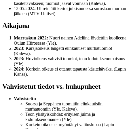
käsiteltäväkseen; tuomiot jäävät voimaan (Kaleva).
12.05.2024
: Uhrein äiti kertoi julkisuudessa surustaan murhan
jälkeen (MTV Uutiset).
Aikajana
Marraskuu 2022:
Nuori nainen Adeliina löydettiin kuolleena
Oulun Hiirosessa (Yle).
2023:
Käräjäoikeus langetti elinkautiset murhatuomiot
(Kaleva).
2023:
Hovioikeus vahvisti tuomiot, teon kidutuksenomaisuus
(Yle).
2024:
Korkein oikeus ei ottanut tapausta käsiteltäväksi (Lapin
Kansa).
Vahvistetut tiedot vs. huhupuheet
Vahvistettu
Suorsa ja Seppänen tuomittiin elinkautisiin
murhatuomiin (Yle, Kaleva).
Teon yksityiskohdat: erityisen julma ja
kidutuksenomainen (Yle).
Korkein oikeus ei myöntänyt valituslupaa (Lapin