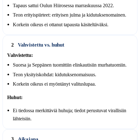
Tapaus sattui Oulun Hiirosessa marraskuussa 2022.
Teon erityispiirteet: erityisen julma ja kidutuksenomainen.
Korkein oikeus ei ottanut tapausta käsiteltäväksi.
Vahvistettu vs. huhut
2
Vahvistettu:
Suorsa ja Seppänen tuomittiin elinkautisiin murhatuomiin.
Teon yksityiskohdat: kidutuksenomaisuus.
Korkein oikeus ei myöntänyt valituslupaa.
Huhut:
Ei tiedossa merkittäviä huhuja; tiedot perustuvat virallisiin
lähteisiin.
Aikajana
3