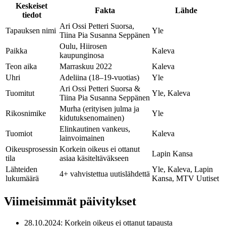
Keskeiset
Fakta
Lähde
tiedot
Ari Ossi Petteri Suorsa,
Tapauksen nimi
Yle
Tiina Pia Susanna Seppänen
Oulu, Hiirosen
Paikka
Kaleva
kaupunginosa
Teon aika
Marraskuu 2022
Kaleva
Uhri
Adeliina (18–19-vuotias)
Yle
Ari Ossi Petteri Suorsa &
Tuomitut
Yle, Kaleva
Tiina Pia Susanna Seppänen
Murha (erityisen julma ja
Rikosnimike
Yle
kidutuksenomainen)
Elinkautinen vankeus,
Tuomiot
Kaleva
lainvoimainen
Oikeusprosessin
Korkein oikeus ei ottanut
Lapin Kansa
tila
asiaa käsiteltäväkseen
Lähteiden
Yle, Kaleva, Lapin
4+ vahvistettua uutislähdettä
lukumäärä
Kansa, MTV Uutiset
Viimeisimmät päivitykset
28.10.2024
: Korkein oikeus ei ottanut tapausta