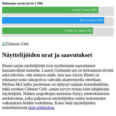
Hahmojen suosio (arvio 1-100)
Lorelai Gilmore (85)
Rory Gilmore (90)
Sookie St. James (80)
Näyttelijöiden urat ja saavutukset
Monet sarjan näyttelijöistä ovat myöhemmin saavuttaneet
kansainvälistä mainetta. Lauren Grahamin ura on kietoutunut tiiviisti
sekä televisio- että elokuva-alalle, kun taas Alexis Bledel on
edustanut uutta sukupolvea vahvalla akateemisella otteellaan.
Melissa McCarthy puolestaan on siirtynyt sarjasta komediatähtiin,
mikä osoittaa Gilmore Girls -sarjan kyvyn nostaa esiin lahjakkaita
näyttelijöitä. Näiden urapolkujen taustoista löytyy mielenkiintoisia
anekdootteja, jotka paljastavat näyttelijöiden omien kokemusten
vaikutuksen heidän rooleihinsa. Katso lisää näyttelijöiden
urakehityksestä
tästä artikkelista
.