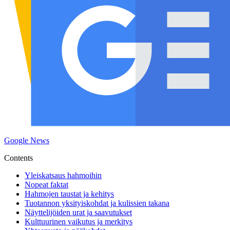
Google News
Contents
Yleiskatsaus hahmoihin
Nopeat faktat
Hahmojen taustat ja kehitys
Tuotannon yksityiskohdat ja kulissien takana
Näyttelijöiden urat ja saavutukset
Kulttuurinen vaikutus ja merkitys