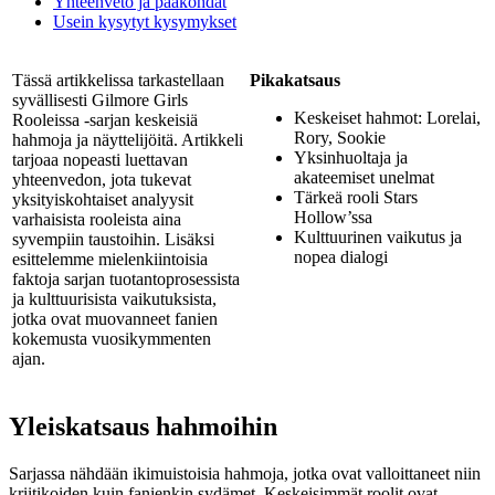
Yhteenveto ja pääkohdat
Usein kysytyt kysymykset
Tässä artikkelissa tarkastellaan
Pikakatsaus
syvällisesti Gilmore Girls
Keskeiset hahmot: Lorelai,
Rooleissa -sarjan keskeisiä
Rory, Sookie
hahmoja ja näyttelijöitä. Artikkeli
Yksinhuoltaja ja
tarjoaa nopeasti luettavan
akateemiset unelmat
yhteenvedon, jota tukevat
Tärkeä rooli Stars
yksityiskohtaiset analyysit
Hollow’ssa
varhaisista rooleista aina
Kulttuurinen vaikutus ja
syvempiin taustoihin. Lisäksi
nopea dialogi
esittelemme mielenkiintoisia
faktoja sarjan tuotantoprosessista
ja kulttuurisista vaikutuksista,
jotka ovat muovanneet fanien
kokemusta vuosikymmenten
ajan.
Yleiskatsaus hahmoihin
Sarjassa nähdään ikimuistoisia hahmoja, jotka ovat valloittaneet niin
kriitikoiden kuin fanienkin sydämet. Keskeisimmät roolit ovat