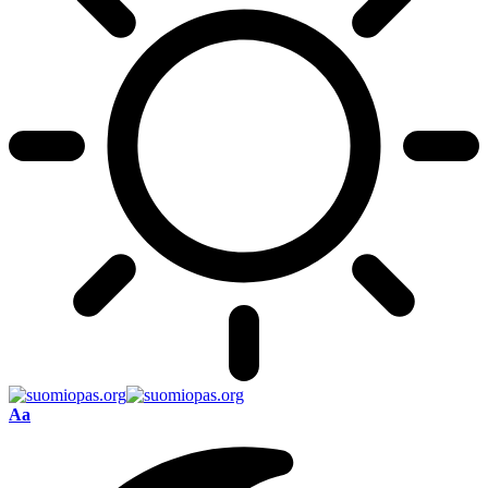
Font
Aa
Resizer