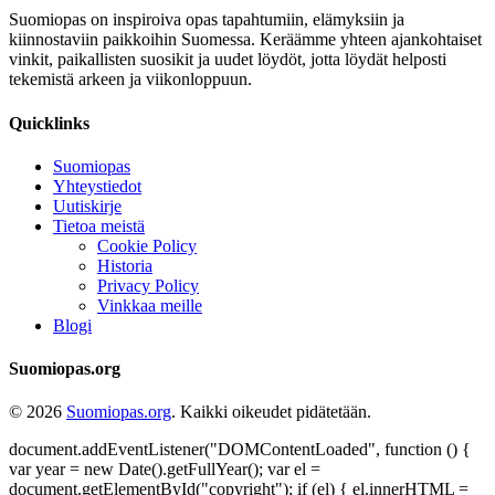
Suomiopas on inspiroiva opas tapahtumiin, elämyksiin ja
kiinnostaviin paikkoihin Suomessa. Keräämme yhteen ajankohtaiset
vinkit, paikallisten suosikit ja uudet löydöt, jotta löydät helposti
tekemistä arkeen ja viikonloppuun.
Quicklinks
Suomiopas
Yhteystiedot
Uutiskirje
Tietoa meistä
Cookie Policy
Historia
Privacy Policy
Vinkkaa meille
Blogi
Suomiopas.org
© 2026
Suomiopas.org
. Kaikki oikeudet pidätetään.
document.addEventListener("DOMContentLoaded", function () {
var year = new Date().getFullYear(); var el =
document.getElementById("copyright"); if (el) { el.innerHTML =