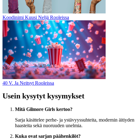
Koodinimi Kuusi Neljä Rooleissa
40 V. Ja Neitsyt Rooleissa
Usein kysytyt kysymykset
Mitä Gilmore Girls kertoo?
Sarja käsittelee perhe- ja ystävyyssuhteita, modernin äitiyden
haasteita sekä nuoruuden unelmia.
Kuka ovat sarjan päähenkilöt?