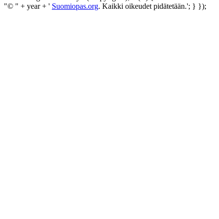
"© " + year + '
Suomiopas.org
. Kaikki oikeudet pidätetään.'; } });