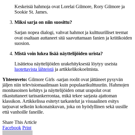
Keskeisiä hahmoja ovat Lorelai Gilmore, Rory Gilmore ja
Sookie St. James.
Miksi sarja on niin suosittu?
Sarjan nopea dialogi, vahvat hahmot ja kulttuurilliset teemat
ovat osaltaan auttaneet sitä saavuttamaan fanien ja kriitikoiden
suosion.
Mistä voin lukea lisää näyttelijöiden urista?
Lisätietoa näyttelijöiden urakehityksestä löytyy useista
luotettavista lähteistä
ja artikkelikokoelmista.
Yhteenveto:
Gilmore Girls -sarjan roolit ovat jättäneet pysyvän
jäljen niin televisiomaailmaan kuin populaarikulttuuriin. Hahmojen
monitasoinen kehitys ja näyttelijöiden omat urapolut ovat
rikastuttaneet tarinankerrontaa, mikä tekee sarjasta ajattoman
klassikon. Artikkelissa esitetyt tarkastelut ja visuaalinen esitys
tarjoavat selkeän kokonaiskuvan, joka on hyödyllinen sekä uusille
että vanhoille faneille.
Share This Article
Facebook
Print