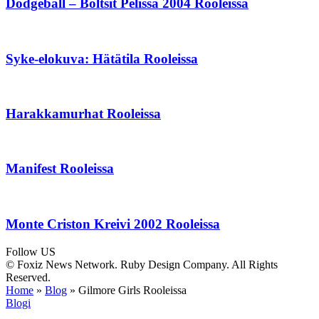
Dodgeball – Boltsit Pelissä 2004 Rooleissa
Syke-elokuva: Hätätila Rooleissa
Harakkamurhat Rooleissa
Manifest Rooleissa
Monte Criston Kreivi 2002 Rooleissa
Follow US
© Foxiz News Network. Ruby Design Company. All Rights
Reserved.
Home
»
Blog
»
Gilmore Girls Rooleissa
Blogi