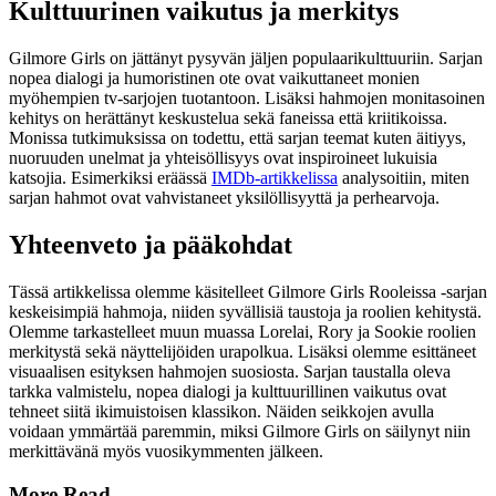
Kulttuurinen vaikutus ja merkitys
Gilmore Girls on jättänyt pysyvän jäljen populaarikulttuuriin. Sarjan
nopea dialogi ja humoristinen ote ovat vaikuttaneet monien
myöhempien tv-sarjojen tuotantoon. Lisäksi hahmojen monitasoinen
kehitys on herättänyt keskustelua sekä faneissa että kriitikoissa.
Monissa tutkimuksissa on todettu, että sarjan teemat kuten äitiyys,
nuoruuden unelmat ja yhteisöllisyys ovat inspiroineet lukuisia
katsojia. Esimerkiksi eräässä
IMDb-artikkelissa
analysoitiin, miten
sarjan hahmot ovat vahvistaneet yksilöllisyyttä ja perhearvoja.
Yhteenveto ja pääkohdat
Tässä artikkelissa olemme käsitelleet Gilmore Girls Rooleissa -sarjan
keskeisimpiä hahmoja, niiden syvällisiä taustoja ja roolien kehitystä.
Olemme tarkastelleet muun muassa Lorelai, Rory ja Sookie roolien
merkitystä sekä näyttelijöiden urapolkua. Lisäksi olemme esittäneet
visuaalisen esityksen hahmojen suosiosta. Sarjan taustalla oleva
tarkka valmistelu, nopea dialogi ja kulttuurillinen vaikutus ovat
tehneet siitä ikimuistoisen klassikon. Näiden seikkojen avulla
voidaan ymmärtää paremmin, miksi Gilmore Girls on säilynyt niin
merkittävänä myös vuosikymmenten jälkeen.
More Read