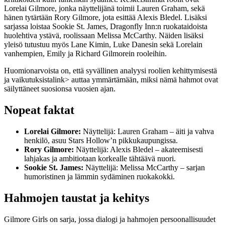
Lorelai Gilmore, jonka näyttelijänä toimii Lauren Graham, sekä
hänen tytärtään Rory Gilmore, jota esittää Alexis Bledel. Lisäksi
sarjassa loistaa Sookie St. James, Dragonfly Inn:n ruokataidoista
huolehtiva ystävä, roolissaan Melissa McCarthy. Näiden lisäksi
yleisö tutustuu myös Lane Kimin, Luke Danesin sekä Lorelain
vanhempien, Emily ja Richard Gilmorein rooleihin.
Huomionarvoista on, että
syvällinen analyysi roolien kehittymisestä
ja vaikutuksista
link> auttaa ymmärtämään, miksi nämä hahmot ovat
säilyttäneet suosionsa vuosien ajan.
Nopeat faktat
Lorelai Gilmore:
Näyttelijä: Lauren Graham – äiti ja vahva
henkilö, asuu Stars Hollow’n pikkukaupungissa.
Rory Gilmore:
Näyttelijä: Alexis Bledel – akateemisesti
lahjakas ja ambitiotaan korkealle tähtäävä nuori.
Sookie St. James:
Näyttelijä: Melissa McCarthy – sarjan
humoristinen ja lämmin sydäminen ruokakokki.
Hahmojen taustat ja kehitys
Gilmore Girls on sarja, jossa dialogi ja hahmojen persoonallisuudet