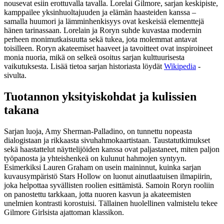
nousevat esiin erottuvalla tavalla. Lorelai Gilmore, sarjan keskipiste,
kamppailee yksinhuoltajuuden ja elämän haasteiden kanssa –
samalla huumori ja lämminhenkisyys ovat keskeisiä elementtejä
hänen tarinassaan. Lorelain ja Roryn suhde kuvastaa modernin
perheen monimutkaisuutta sekä tukea, jota molemmat antavat
toisilleen. Roryn akateemiset haaveet ja tavoitteet ovat inspiroineet
monia nuoria, mikä on selkeä osoitus sarjan kulttuurisesta
vaikutuksesta. Lisää tietoa sarjan historiasta löydät
Wikipedia
-
sivulta.
Tuotannon yksityiskohdat ja kulissien
takana
Sarjan luoja, Amy Sherman-Palladino, on tunnettu nopeasta
dialogistaan ja rikkaasta sivuhahmokaartistaan. Taustatutkimukset
sekä haastattelut näyttelijöiden kanssa ovat paljastaneet, miten paljon
työpanosta ja yhteishenkeä on kulunut hahmojen syntyyn.
Esimerkiksi Lauren Graham on usein maininnut, kuinka sarjan
kuvausympäristö Stars Hollow on luonut ainutlaatuisen ilmapiirin,
joka helpottaa syvällisten roolien esittämistä. Samoin Roryn rooliin
on panostettu tarkkaan, jotta nuoren kasvun ja akateemisten
unelmien kontrasti korostuisi. Tällainen huolellinen valmistelu tekee
Gilmore Girlsista ajattoman klassikon.