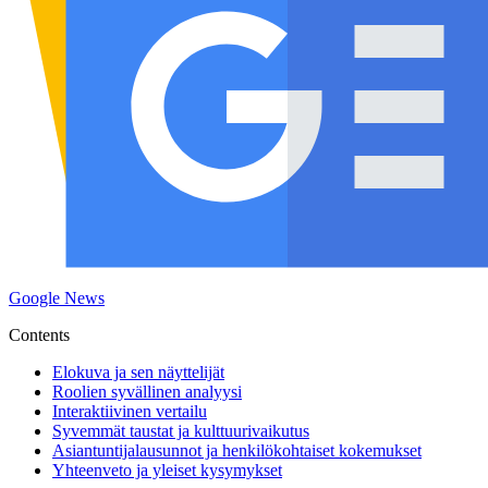
Google News
Contents
Elokuva ja sen näyttelijät
Roolien syvällinen analyysi
Interaktiivinen vertailu
Syvemmät taustat ja kulttuurivaikutus
Asiantuntijalausunnot ja henkilökohtaiset kokemukset
Yhteenveto ja yleiset kysymykset