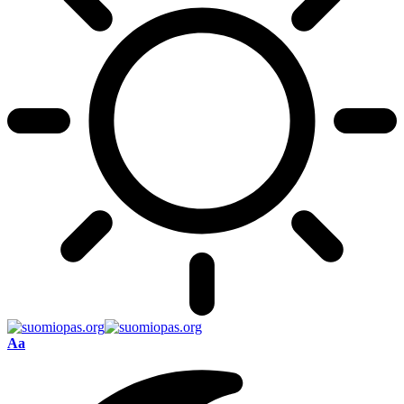
Font
Aa
Resizer