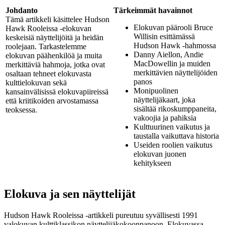
Johdanto
Tärkeimmät havainnot
Tämä artikkeli käsittelee Hudson
Elokuvan päärooli Bruce
Hawk Rooleissa -elokuvan
Willisin esittämässä
keskeisiä näyttelijöitä ja heidän
Hudson Hawk -hahmossa
roolejaan. Tarkastelemme
Danny Aiellon, Andie
elokuvan päähenkilöä ja muita
MacDowellin ja muiden
merkittäviä hahmoja, jotka ovat
merkittävien näyttelijöiden
osaltaan tehneet elokuvasta
panos
kulttielokuvan sekä
Monipuolinen
kansainvälisissä elokuvapiireissä
näyttelijäkaart, joka
että kriitikoiden arvostamassa
sisältää rikoskumppaneita,
teoksessa.
vakoojia ja pahiksia
Kulttuurinen vaikutus ja
taustalla vaikuttava historia
Useiden roolien vaikutus
elokuvan juonen
kehitykseen
Elokuva ja sen näyttelijät
Hudson Hawk Rooleissa -artikkeli pureutuu syvällisesti 1991
valokuvan kulttiklassikon näyttelijäkokoonpanoon. Elokuvassa