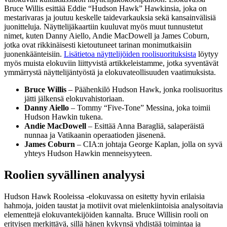
Bruce Willis esittää Eddie “Hudson Hawk” Hawkinsia, joka on
mestarivaras ja joutuu keskelle taidevarkauksia sekä kansainvälisiä
juonitteluja. Näyttelijäkaartiin kuuluvat myös muut tunnustetut
nimet, kuten Danny Aiello, Andie MacDowell ja James Coburn,
jotka ovat rikkinäisesti kietoutuneet tarinan monimutkaisiin
juonenkäänteisiin.
Lisätietoa näyttelijöiden roolisuorituksista
löytyy
myös muista elokuviin liittyvistä artikkeleistamme, jotka syventävät
ymmärrystä näyttelijäntyöstä ja elokuvateollisuuden vaatimuksista.
Bruce Willis
– Päähenkilö Hudson Hawk, jonka roolisuoritus
jätti jälkensä elokuvahistoriaan.
Danny Aiello
– Tommy “Five-Tone” Messina, joka toimii
Hudson Hawkin tukena.
Andie MacDowell
– Esittää Anna Baragliä, salaperäistä
nunnaa ja Vatikaanin operaatioden jäsenenä.
James Coburn
– CIA:n johtaja George Kaplan, jolla on syvä
yhteys Hudson Hawkin menneisyyteen.
Roolien syvällinen analyysi
Hudson Hawk Rooleissa -elokuvassa on esitetty hyvin erilaisia
hahmoja, joiden taustat ja motiivit ovat mielenkiintoisia analysoitavia
elementtejä elokuvantekijöiden kannalta. Bruce Willisin rooli on
erityisen merkittävä, sillä hänen kykynsä yhdistää toimintaa ja