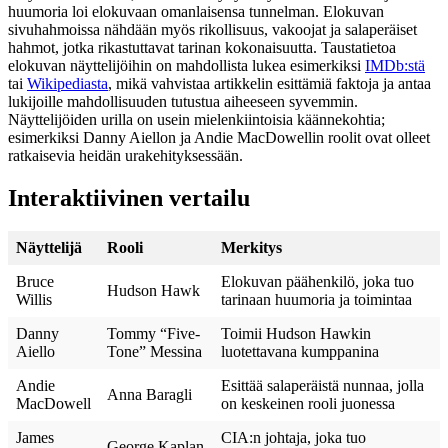
huumoria loi elokuvaan omanlaisensa tunnelman. Elokuvan
sivuhahmoissa nähdään myös rikollisuus, vakoojat ja salaperäiset
hahmot, jotka rikastuttavat tarinan kokonaisuutta. Taustatietoa
elokuvan näyttelijöihin on mahdollista lukea esimerkiksi
IMDb:stä
tai
Wikipediasta
, mikä vahvistaa artikkelin esittämiä faktoja ja antaa
lukijoille mahdollisuuden tutustua aiheeseen syvemmin.
Näyttelijöiden urilla on usein mielenkiintoisia käännekohtia;
esimerkiksi Danny Aiellon ja Andie MacDowellin roolit ovat olleet
ratkaisevia heidän urakehityksessään.
Interaktiivinen vertailu
Näyttelijä
Rooli
Merkitys
Bruce
Elokuvan päähenkilö, joka tuo
Hudson Hawk
Willis
tarinaan huumoria ja toimintaa
Danny
Tommy “Five-
Toimii Hudson Hawkin
Aiello
Tone” Messina
luotettavana kumppanina
Andie
Esittää salaperäistä nunnaa, jolla
Anna Baragli
MacDowell
on keskeinen rooli juonessa
James
CIA:n johtaja, joka tuo
George Kaplan