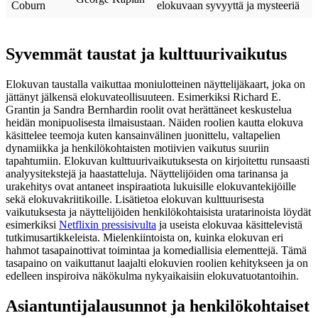
Coburn
elokuvaan syvyyttä ja mysteeriä
Syvemmät taustat ja kulttuurivaikutus
Elokuvan taustalla vaikuttaa moniulotteinen näyttelijäkaart, joka on
jättänyt jälkensä elokuvateollisuuteen. Esimerkiksi Richard E.
Grantin ja Sandra Bernhardin roolit ovat herättäneet keskustelua
heidän monipuolisesta ilmaisustaan. Näiden roolien kautta elokuva
käsittelee teemoja kuten kansainvälinen juonittelu, valtapelien
dynamiikka ja henkilökohtaisten motiivien vaikutus suuriin
tapahtumiin. Elokuvan kulttuurivaikutuksesta on kirjoitettu runsaasti
analyysitekstejä ja haastatteluja. Näyttelijöiden oma tarinansa ja
urakehitys ovat antaneet inspiraatiota lukuisille elokuvantekijöille
sekä elokuvakriitikoille. Lisätietoa elokuvan kulttuurisesta
vaikutuksesta ja näyttelijöiden henkilökohtaisista uratarinoista löydät
esimerkiksi
Netflixin pressisivulta
ja useista elokuvaa käsittelevistä
tutkimusartikkeleista. Mielenkiintoista on, kuinka elokuvan eri
hahmot tasapainottivat toimintaa ja komediallisia elementtejä. Tämä
tasapaino on vaikuttanut laajalti elokuvien roolien kehitykseen ja on
edelleen inspiroiva näkökulma nykyaikaisiin elokuvatuotantoihin.
Asiantuntijalausunnot ja henkilökohtaiset