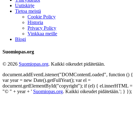
Uutiskirje
Tietoa meistä
Cookie Policy
Historia
Privacy Policy
Vinkkaa meille
Blogi
Suomiopas.org
© 2026
Suomiopas.org
. Kaikki oikeudet pidätetään.
document.addEventListener("DOMContentLoaded", function () {
var year = new Date().getFullYear(); var el =
document.getElementById("copyright"); if (el) { el.innerHTML =
"© " + year + '
Suomiopas.org
. Kaikki oikeudet pidätetään.'; } });