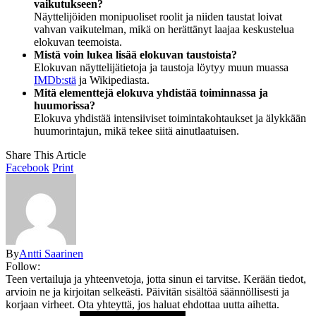
vaikutukseen?
Näyttelijöiden monipuoliset roolit ja niiden taustat loivat
vahvan vaikutelman, mikä on herättänyt laajaa keskustelua
elokuvan teemoista.
Mistä voin lukea lisää elokuvan taustoista?
Elokuvan näyttelijätietoja ja taustoja löytyy muun muassa
IMDb:stä
ja Wikipediasta.
Mitä elementtejä elokuva yhdistää toiminnassa ja
huumorissa?
Elokuva yhdistää intensiiviset toimintakohtaukset ja älykkään
huumorintajun, mikä tekee siitä ainutlaatuisen.
Share This Article
Facebook
Print
By
Antti Saarinen
Follow:
Teen vertailuja ja yhteenvetoja, jotta sinun ei tarvitse. Kerään tiedot,
arvioin ne ja kirjoitan selkeästi. Päivitän sisältöä säännöllisesti ja
korjaan virheet. Ota yhteyttä, jos haluat ehdottaa uutta aihetta.