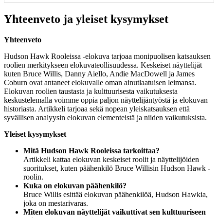
Yhteenveto ja yleiset kysymykset
Yhteenveto
Hudson Hawk Rooleissa -elokuva tarjoaa monipuolisen katsauksen
roolien merkitykseen elokuvateollisuudessa. Keskeiset näyttelijät
kuten Bruce Willis, Danny Aiello, Andie MacDowell ja James
Coburn ovat antaneet elokuvalle oman ainutlaatuisen leimansa.
Elokuvan roolien taustasta ja kulttuurisesta vaikutuksesta
keskustelemalla voimme oppia paljon näyttelijäntyöstä ja elokuvan
historiasta. Artikkeli tarjoaa sekä nopean yleiskatsauksen että
syvällisen analyysin elokuvan elementeistä ja niiden vaikutuksista.
Yleiset kysymykset
Mitä Hudson Hawk Rooleissa tarkoittaa?
Artikkeli kattaa elokuvan keskeiset roolit ja näyttelijöiden
suoritukset, kuten päähenkilö Bruce Willisin Hudson Hawk -
roolin.
Kuka on elokuvan päähenkilö?
Bruce Willis esittää elokuvan päähenkilöä, Hudson Hawkia,
joka on mestarivaras.
Miten elokuvan näyttelijät vaikuttivat sen kulttuuriseen