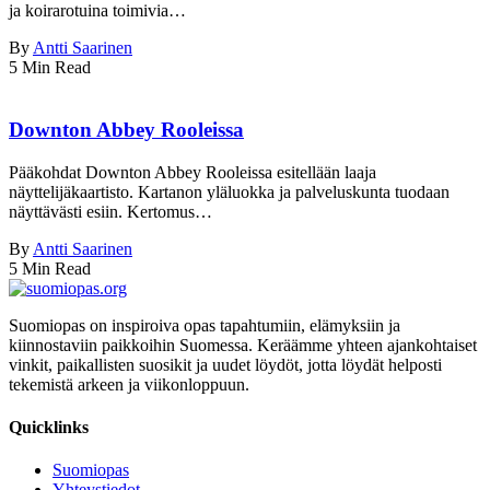
ja koirarotuina toimivia…
By
Antti Saarinen
5 Min Read
Downton Abbey Rooleissa
Pääkohdat Downton Abbey Rooleissa esitellään laaja
näyttelijäkaartisto. Kartanon yläluokka ja palveluskunta tuodaan
näyttävästi esiin. Kertomus…
By
Antti Saarinen
5 Min Read
Suomiopas on inspiroiva opas tapahtumiin, elämyksiin ja
kiinnostaviin paikkoihin Suomessa. Keräämme yhteen ajankohtaiset
vinkit, paikallisten suosikit ja uudet löydöt, jotta löydät helposti
tekemistä arkeen ja viikonloppuun.
Quicklinks
Suomiopas
Yhteystiedot