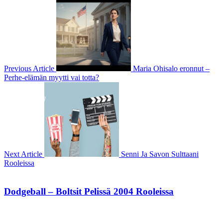
Previous Article
Maria Ohisalo eronnut –
Perhe-elämän myytti vai totta?
Next Article
Senni Ja Savon Sulttaani
Rooleissa
Dodgeball – Boltsit Pelissä 2004 Rooleissa