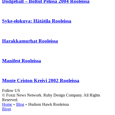
Dodgeball – Boltsit Pelissä 2004 Rooleissa
Syke-elokuva: Hätätila Rooleissa
Harakkamurhat Rooleissa
Manifest Rooleissa
Monte Criston Kreivi 2002 Rooleissa
Follow US
© Foxiz News Network. Ruby Design Company. All Rights
Reserved.
Home
»
Blog
»
Hudson Hawk Rooleissa
Blogi