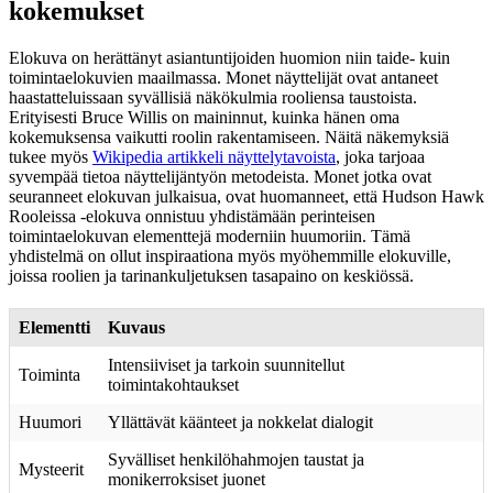
kokemukset
Elokuva on herättänyt asiantuntijoiden huomion niin taide- kuin
toimintaelokuvien maailmassa. Monet näyttelijät ovat antaneet
haastatteluissaan syvällisiä näkökulmia rooliensa taustoista.
Erityisesti Bruce Willis on maininnut, kuinka hänen oma
kokemuksensa vaikutti roolin rakentamiseen. Näitä näkemyksiä
tukee myös
Wikipedia artikkeli näyttelytavoista
, joka tarjoaa
syvempää tietoa näyttelijäntyön metodeista. Monet jotka ovat
seuranneet elokuvan julkaisua, ovat huomanneet, että Hudson Hawk
Rooleissa -elokuva onnistuu yhdistämään perinteisen
toimintaelokuvan elementtejä moderniin huumoriin. Tämä
yhdistelmä on ollut inspiraationa myös myöhemmille elokuville,
joissa roolien ja tarinankuljetuksen tasapaino on keskiössä.
Elementti
Kuvaus
Intensiiviset ja tarkoin suunnitellut
Toiminta
toimintakohtaukset
Huumori
Yllättävät käänteet ja nokkelat dialogit
Syvälliset henkilöhahmojen taustat ja
Mysteerit
monikerroksiset juonet