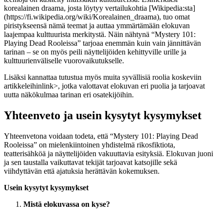
korealainen draama, josta löytyy vertailukohtia [Wikipedia:sta]
(https://fi.wikipedia.org/wiki/Korealainen_draama), tuo omat
piristykseensä nämä teemat ja auttaa ymmärtämään elokuvan
laajempaa kulttuurista merkitystä. Näin nähtynä “Mystery 101:
Playing Dead Rooleissa” tarjoaa enemmän kuin vain jännittävän
tarinan – se on myös peili näyttelijöiden kehittyville urille ja
kulttuurienväliselle vuorovaikutukselle.
Lisäksi kannattaa tutustua myös
muita syvällisiä roolia koskeviin
artikkeleihin
link>, jotka valottavat elokuvan eri puolia ja tarjoavat
uutta näkökulmaa tarinan eri osatekijöihin.
Yhteenveto ja usein kysytyt kysymykset
Yhteenvetona voidaan todeta, että “Mystery 101: Playing Dead
Rooleissa” on mielenkiintoinen yhdistelmä rikosfiktiota,
teatterisähköä ja näyttelijöiden vakuuttavia esityksiä. Elokuvan juoni
ja sen taustalla vaikuttavat tekijät tarjoavat katsojille sekä
viihdyttävän että ajatuksia herättävän kokemuksen.
Usein kysytyt kysymykset
Mistä elokuvassa on kyse?