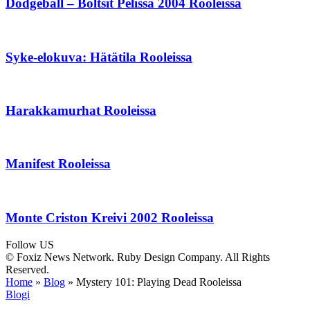
Dodgeball – Boltsit Pelissä 2004 Rooleissa
Syke-elokuva: Hätätila Rooleissa
Harakkamurhat Rooleissa
Manifest Rooleissa
Monte Criston Kreivi 2002 Rooleissa
Follow US
© Foxiz News Network. Ruby Design Company. All Rights
Reserved.
Home
»
Blog
»
Mystery 101: Playing Dead Rooleissa
Blogi