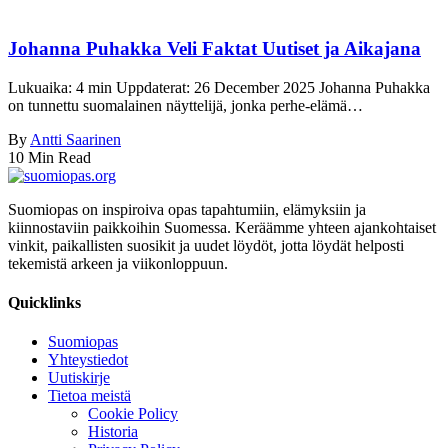
Johanna Puhakka Veli Faktat Uutiset ja Aikajana
Lukuaika: 4 min Uppdaterat: 26 December 2025 Johanna Puhakka
on tunnettu suomalainen näyttelijä, jonka perhe-elämä…
By
Antti Saarinen
10 Min Read
Suomiopas on inspiroiva opas tapahtumiin, elämyksiin ja
kiinnostaviin paikkoihin Suomessa. Keräämme yhteen ajankohtaiset
vinkit, paikallisten suosikit ja uudet löydöt, jotta löydät helposti
tekemistä arkeen ja viikonloppuun.
Quicklinks
Suomiopas
Yhteystiedot
Uutiskirje
Tietoa meistä
Cookie Policy
Historia