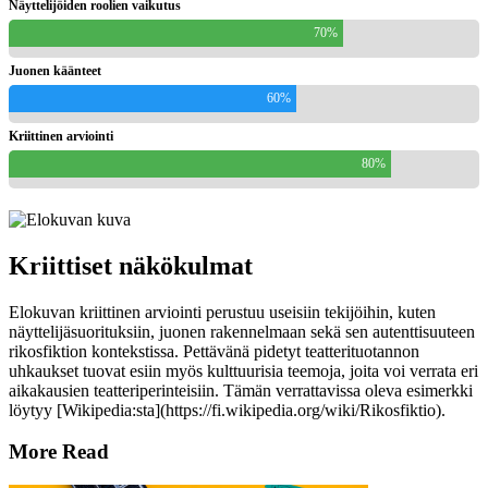
Näyttelijöiden roolien vaikutus
70%
Juonen käänteet
60%
Kriittinen arviointi
80%
Kriittiset näkökulmat
Elokuvan kriittinen arviointi perustuu useisiin tekijöihin, kuten
näyttelijäsuorituksiin, juonen rakennelmaan sekä sen autenttisuuteen
rikosfiktion kontekstissa. Pettävänä pidetyt teatterituotannon
uhkaukset tuovat esiin myös kulttuurisia teemoja, joita voi verrata eri
aikakausien teatteriperinteisiin. Tämän verrattavissa oleva esimerkki
löytyy [Wikipedia:sta](https://fi.wikipedia.org/wiki/Rikosfiktio).
More Read