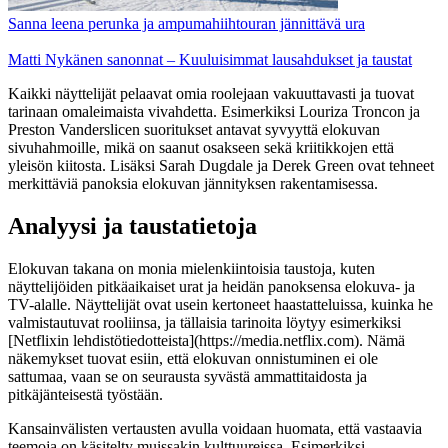
Sanna leena perunka ja ampumahiihtouran jännittävä ura
Matti Nykänen sanonnat – Kuuluisimmat lausahdukset ja taustat
Kaikki näyttelijät pelaavat omia roolejaan vakuuttavasti ja tuovat
tarinaan omaleimaista vivahdetta. Esimerkiksi Louriza Troncon ja
Preston Vanderslicen suoritukset antavat syvyyttä elokuvan
sivuhahmoille, mikä on saanut osakseen sekä kriitikkojen että
yleisön kiitosta. Lisäksi Sarah Dugdale ja Derek Green ovat tehneet
merkittäviä panoksia elokuvan jännityksen rakentamisessa.
Analyysi ja taustatietoja
Elokuvan takana on monia mielenkiintoisia taustoja, kuten
näyttelijöiden pitkäaikaiset urat ja heidän panoksensa elokuva- ja
TV-alalle. Näyttelijät ovat usein kertoneet haastatteluissa, kuinka he
valmistautuvat rooliinsa, ja tällaisia tarinoita löytyy esimerkiksi
[Netflixin lehdistötiedotteista](https://media.netflix.com). Nämä
näkemykset tuovat esiin, että elokuvan onnistuminen ei ole
sattumaa, vaan se on seurausta syvästä ammattitaidosta ja
pitkäjänteisestä työstään.
Kansainvälisten vertausten avulla voidaan huomata, että vastaavia
teemoja on käsitelty muissakin kulttuureissa. Esimerkiksi