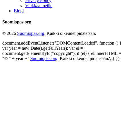
Privacy Policy
Vinkkaa meille
Blogi
Suomiopas.org
© 2026
Suomiopas.org
. Kaikki oikeudet pidätetään.
document.addEventListener("DOMContentLoaded", function () {
var year = new Date().getFullYear(); var el =
document.getElementById("copyright"); if (el) { el.innerHTML =
"© " + year + '
Suomiopas.org
. Kaikki oikeudet pidätetään.'; } });