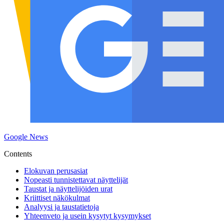
Google News
Contents
Elokuvan perusasiat
Nopeasti tunnistettavat näyttelijät
Taustat ja näyttelijöiden urat
Kriittiset näkökulmat
Analyysi ja taustatietoja
Yhteenveto ja usein kysytyt kysymykset