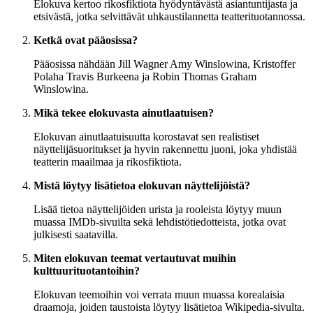
Elokuva kertoo rikosfiktiota hyödyntävästä asiantuntijasta ja
etsivästä, jotka selvittävät uhkaustilannetta teatterituotannossa.
Ketkä ovat pääosissa?
Pääosissa nähdään Jill Wagner Amy Winslowina, Kristoffer
Polaha Travis Burkeena ja Robin Thomas Graham
Winslowina.
Mikä tekee elokuvasta ainutlaatuisen?
Elokuvan ainutlaatuisuutta korostavat sen realistiset
näyttelijäsuoritukset ja hyvin rakennettu juoni, joka yhdistää
teatterin maailmaa ja rikosfiktiota.
Mistä löytyy lisätietoa elokuvan näyttelijöistä?
Lisää tietoa näyttelijöiden urista ja rooleista löytyy muun
muassa IMDb-sivuilta sekä lehdistötiedotteista, jotka ovat
julkisesti saatavilla.
Miten elokuvan teemat vertautuvat muihin
kulttuurituotantoihin?
Elokuvan teemoihin voi verrata muun muassa korealaisia
draamoja, joiden taustoista löytyy lisätietoa Wikipedia-sivulta.