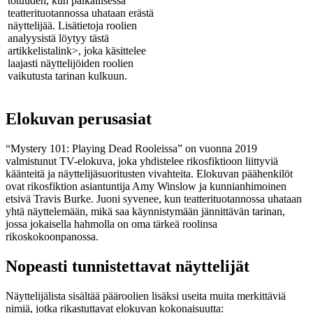
totuuden, kun paikallisessa
teatterituotannossa uhataan erästä
näyttelijää. Lisätietoja roolien
analyysistä löytyy
tästä
artikkelista
link>, joka käsittelee
laajasti näyttelijöiden roolien
vaikutusta tarinan kulkuun.
Elokuvan perusasiat
“Mystery 101: Playing Dead Rooleissa” on vuonna 2019
valmistunut TV-elokuva, joka yhdistelee rikosfiktioon liittyviä
käänteitä ja näyttelijäsuoritusten vivahteita. Elokuvan päähenkilöt
ovat rikosfiktion asiantuntija Amy Winslow ja kunnianhimoinen
etsivä Travis Burke. Juoni syvenee, kun teatterituotannossa uhataan
yhtä näyttelemään, mikä saa käynnistymään jännittävän tarinan,
jossa jokaisella hahmolla on oma tärkeä roolinsa
rikoskokoonpanossa.
Nopeasti tunnistettavat näyttelijät
Näyttelijälista sisältää pääroolien lisäksi useita muita merkittäviä
nimiä, jotka rikastuttavat elokuvan kokonaisuutta: