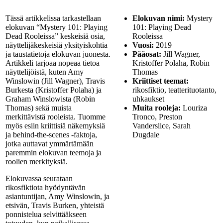
Tässä artikkelissa tarkastellaan
Elokuvan nimi:
Mystery
elokuvan “Mystery 101: Playing
101: Playing Dead
Dead Rooleissa” keskeisiä osia,
Rooleissa
näyttelijäkeskeisiä yksityiskohtia
Vuosi:
2019
ja taustatietoja elokuvan juonesta.
Pääosat:
Jill Wagner,
Artikkeli tarjoaa nopeaa tietoa
Kristoffer Polaha, Robin
näyttelijöistä, kuten Amy
Thomas
Winslowin (Jill Wagner), Travis
Kriittiset teemat:
Burkesta (Kristoffer Polaha) ja
rikosfiktio, teatterituotanto,
Graham Winslowista (Robin
uhkaukset
Thomas) sekä muista
Muita rooleja:
Louriza
merkittävistä rooleista. Tuomme
Tronco, Preston
myös esiin kriittisiä näkemyksiä
Vanderslice, Sarah
ja behind-the-scenes -faktoja,
Dugdale
jotka auttavat ymmärtämään
paremmin elokuvan teemoja ja
roolien merkityksiä.
Elokuvassa seurataan
rikosfiktiota hyödyntävän
asiantuntijan, Amy Winslowin, ja
etsivän, Travis Burken, yhteistä
ponnistelua selvittääkseen