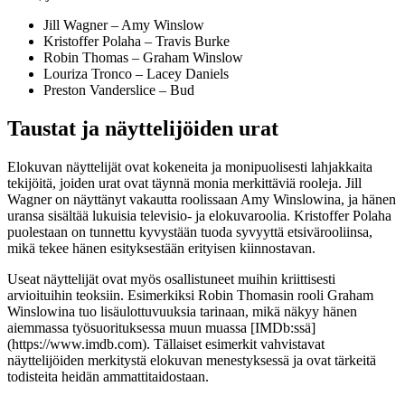
Jill Wagner – Amy Winslow
Kristoffer Polaha – Travis Burke
Robin Thomas – Graham Winslow
Louriza Tronco – Lacey Daniels
Preston Vanderslice – Bud
Taustat ja näyttelijöiden urat
Elokuvan näyttelijät ovat kokeneita ja monipuolisesti lahjakkaita
tekijöitä, joiden urat ovat täynnä monia merkittäviä rooleja. Jill
Wagner on näyttänyt vakautta roolissaan Amy Winslowina, ja hänen
uransa sisältää lukuisia televisio- ja elokuvaroolia. Kristoffer Polaha
puolestaan on tunnettu kyvystään tuoda syvyyttä etsivärooliinsa,
mikä tekee hänen esityksestään erityisen kiinnostavan.
Useat näyttelijät ovat myös osallistuneet muihin kriittisesti
arvioituihin teoksiin. Esimerkiksi Robin Thomasin rooli Graham
Winslowina tuo lisäulottuvuuksia tarinaan, mikä näkyy hänen
aiemmassa työsuorituksessa muun muassa [IMDb:ssä]
(https://www.imdb.com). Tällaiset esimerkit vahvistavat
näyttelijöiden merkitystä elokuvan menestyksessä ja ovat tärkeitä
todisteita heidän ammattitaidostaan.