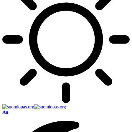
Font
Aa
Resizer