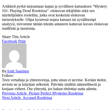
Artikkeli pyrkii tarjoamaan laajan ja syvällisen katsauksen “Mystery
101: Playing Dead Rooleissa” -elokuvan tekijöihin sekä sen
näyttelijöiden rooleihin, jotka ovat keskeisiä elokuvan
menestykselle. Olipa kyseessä nopea katsaus tai syvällisempi
analyysi, toivomme tämän tekstin antaneen kattavan kuvan elokuvan
sisällöstä ja taustoista.
Share This Article
Facebook
Print
By
Antti Saarinen
Follow:
Teen vertailuja ja yhteenvetoja, jotta sinun ei tarvitse. Kerään tiedot,
arvioin ne ja kirjoitan selkeästi. Päivitän sisältöä säännöllisesti ja
korjaan virheet. Ota yhteyttä, jos haluat ehdottaa uutta aihetta.
Previous Article
Picture Perfect Mysteries Rooleissa
Next Article
Accused Rooleissa