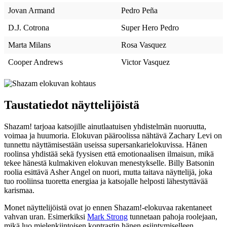
Jovan Armand
Pedro Peña
D.J. Cotrona
Super Hero Pedro
Marta Milans
Rosa Vasquez
Cooper Andrews
Victor Vasquez
Taustatiedot näyttelijöistä
Shazam! tarjoaa katsojille ainutlaatuisen yhdistelmän nuoruutta,
voimaa ja huumoria. Elokuvan pääroolissa nähtävä Zachary Levi on
tunnettu näyttämisestään useissa supersankarielokuvissa. Hänen
roolinsa yhdistää sekä fyysisen että emotionaalisen ilmaisun, mikä
tekee hänestä kulmakiven elokuvan menestykselle. Billy Batsonin
roolia esittävä Asher Angel on nuori, mutta taitava näyttelijä, joka
tuo rooliinsa tuoretta energiaa ja katsojalle helposti lähestyttävää
karismaa.
Monet näyttelijöistä ovat jo ennen Shazam!-elokuvaa rakentaneet
vahvan uran. Esimerkiksi
Mark Strong
tunnetaan pahoja roolejaan,
mikä luo mielenkiintoisen kontrastin hänen esiintymiselleen