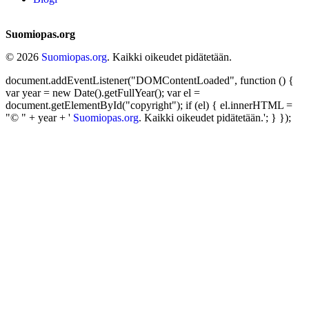
Suomiopas.org
© 2026
Suomiopas.org
. Kaikki oikeudet pidätetään.
document.addEventListener("DOMContentLoaded", function () {
var year = new Date().getFullYear(); var el =
document.getElementById("copyright"); if (el) { el.innerHTML =
"© " + year + '
Suomiopas.org
. Kaikki oikeudet pidätetään.'; } });