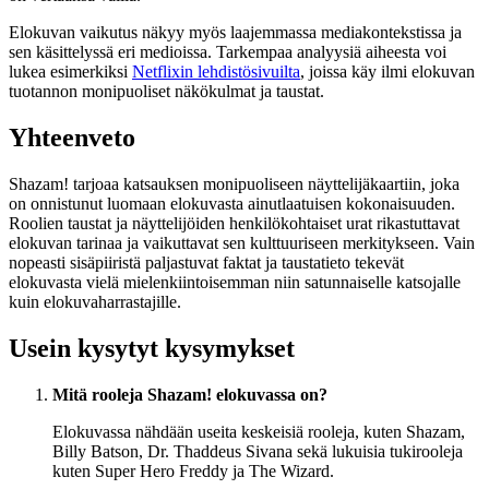
Elokuvan vaikutus näkyy myös laajemmassa mediakontekstissa ja
sen käsittelyssä eri medioissa. Tarkempaa analyysiä aiheesta voi
lukea esimerkiksi
Netflixin lehdistösivuilta
, joissa käy ilmi elokuvan
tuotannon monipuoliset näkökulmat ja taustat.
Yhteenveto
Shazam! tarjoaa katsauksen monipuoliseen näyttelijäkaartiin, joka
on onnistunut luomaan elokuvasta ainutlaatuisen kokonaisuuden.
Roolien taustat ja näyttelijöiden henkilökohtaiset urat rikastuttavat
elokuvan tarinaa ja vaikuttavat sen kulttuuriseen merkitykseen. Vain
nopeasti sisäpiiristä paljastuvat faktat ja taustatieto tekevät
elokuvasta vielä mielenkiintoisemman niin satunnaiselle katsojalle
kuin elokuvaharrastajille.
Usein kysytyt kysymykset
Mitä rooleja Shazam! elokuvassa on?
Elokuvassa nähdään useita keskeisiä rooleja, kuten Shazam,
Billy Batson, Dr. Thaddeus Sivana sekä lukuisia tukirooleja
kuten Super Hero Freddy ja The Wizard.