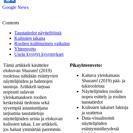
Google News
Contents
Taustatiedot näyttelijöistä
Kulissien takana
Roolien kulttuurinen vaikutus
Yhteenveto
Usein kysytyt kysymykset
Tämä artikkeli käsittelee
Pikayhteenveto:
elokuvan Shazam! (2019)
Kattava yleiskatsaus
rooleissa nähdään esiintyvien
Shazam! (2019) pää- ja
näyttelijöiden ja hahmojen
tukirooleista
taustoja. Artikkeli tarjoaa
Näyttelijöiden roolien
nopeasti sulavan
nopea esittely ja roolien
yleiskatsauksen roolien
taustatiedot
keskeisistä tiedoista sekä
Kulissien takaiset faktoja
syvempiä asiantuntijana
ja uratietoa
tarjoamia taustatietoja
Data-visualisointi
näyttelijöiden urista ja elokuvan
näyttelijöiden
kulissien takaa. Lue artikkeli,
esiintymistiheydestä
jos haluat ymmärtää paremmin