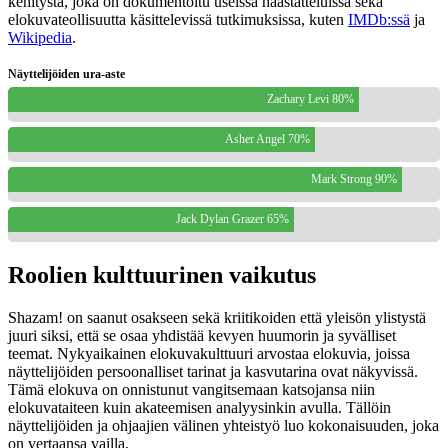
kehitystä, joka on dokumentoitu useissa haastatteluissa sekä
elokuvateollisuutta käsittelevissä tutkimuksissa, kuten
IMDb:ssä
ja
Wikipedia
.
Näyttelijöiden ura-aste
Zachary Levi 80%
Asher Angel 70%
Mark Strong 90%
Jack Dylan Grazer 65%
Roolien kulttuurinen vaikutus
Shazam! on saanut osakseen sekä kriitikoiden että yleisön ylistystä
juuri siksi, että se osaa yhdistää kevyen huumorin ja syvälliset
teemat. Nykyaikainen elokuvakulttuuri arvostaa elokuvia, joissa
näyttelijöiden persoonalliset tarinat ja kasvutarina ovat näkyvissä.
Tämä elokuva on onnistunut vangitsemaan katsojansa niin
elokuvataiteen kuin akateemisen analyysinkin avulla. Tällöin
näyttelijöiden ja ohjaajien välinen yhteistyö luo kokonaisuuden, joka
on vertaansa vailla.