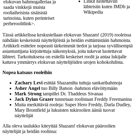
Linkit luotettaviin
elokuvan hahmogalleriaa ja
lähteisiin kuten IMDb ja
saada vinkkejä muista
Wikipedia
rooliaiheisista sisäisistä
tarinoista, kuten
perinteiset
perheroolit
link>.
Tässä artikkelissa keskustellaan elokuvan Shazam! (2019) rooleissa
nähdään keskeisistä näyttelijöistä ja heidän esittämistään hahmoista.
Artikkeli esittelee nopeasti tärkeimmät tiedot ja tarjoaa syvällisempiä
asiantuntijana kirjoitettuja näkemyksiä, joita tukevat luotettavat
lähteet. Tarkoituksena on esitellä keskeiset roolit ja antaa lukijalle
kattava ymmärrys elokuvan näyttelijöiden urojen kohokohdista.
Nopea katsaus rooleihin
Zachary Levi
esittää Shazamilta tuttuja sankarihahmoja
Asher Angel
tuo Billy Batson -hahmon elävöitymään
Mark Strong
tampillei Dr. Thaddeus Sivanaa
Jack Dylan Grazer
tunnetaan roolistaan Freddy Freemanina
Muita merkittäviä rooleja: Super Hero Freddy, Darla Dudley,
Mary Bromfield ja lukuisten tukiroolien ääniä tuovat
näyttelijät
Alla oleva taulukko kiteyttää Shazam! elokuvan pääroolien
näyttelijät ja heidän roolinsa: