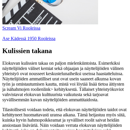
Scream Vi Rooleissa
Ase Kädessä 1950 Rooleissa
Kulissien takana
Elokuvan kulissien takaa on paljon mielenkiintoista. Esimerkiksi
näyttelijöiden väliset kemiat sekä ohjaajan ja näyttelijöiden välinen
yhteistyö ovat nousseet keskustelunaiheiksi useissa haastatteluissa.
Näyttelijöiden ammatilliset urat ovat usein saaneet alkunsa kovan
työn ja omistautumisen kautta, mistä voi löytää lisää tietoa
äitiysten
ja isähahmojen roolien
link> kehityksestä. Tällaiset yhteistyökuviot
vahvistavat elokuvan kulttuurista vaikutusta sekä tarjoavat
syvällisemmän kuvan näyttelijöiden ammattitaidosta.
Tilastollisesti voidaan todeta, että elokuvan näyttelijöiden taidot ovat
kehittyneet huomattavasti uransa aikana. Tämä heijastuu myös siitä,
kuinka hyvin hahmopoikkeamat ja syvälliset roolit saivat heidän
ansiostaan lisäväriä. Näin voidaan verrata elokuvan näyttelijöiden