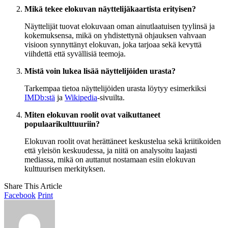
Mikä tekee elokuvan näyttelijäkaartista erityisen?
Näyttelijät tuovat elokuvaan oman ainutlaatuisen tyylinsä ja
kokemuksensa, mikä on yhdistettynä ohjauksen vahvaan
visioon synnyttänyt elokuvan, joka tarjoaa sekä kevyttä
viihdettä että syvällisiä teemoja.
Mistä voin lukea lisää näyttelijöiden urasta?
Tarkempaa tietoa näyttelijöiden urasta löytyy esimerkiksi
IMDb:stä
ja
Wikipedia
-sivuilta.
Miten elokuvan roolit ovat vaikuttaneet
populaarikulttuuriin?
Elokuvan roolit ovat herättäneet keskustelua sekä kriitikoiden
että yleisön keskuudessa, ja niitä on analysoitu laajasti
mediassa, mikä on auttanut nostamaan esiin elokuvan
kulttuurisen merkityksen.
Share This Article
Facebook
Print