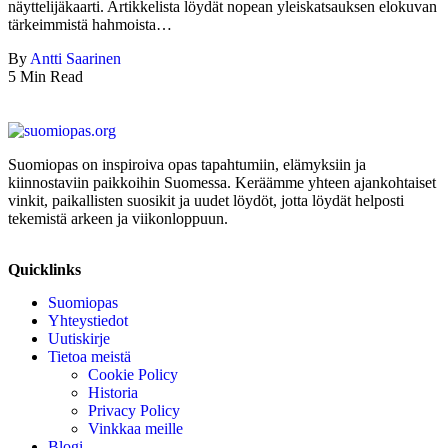
näyttelijäkaarti. Artikkelista löydät nopean yleiskatsauksen elokuvan
tärkeimmistä hahmoista…
By
Antti Saarinen
5 Min Read
Suomiopas on inspiroiva opas tapahtumiin, elämyksiin ja
kiinnostaviin paikkoihin Suomessa. Keräämme yhteen ajankohtaiset
vinkit, paikallisten suosikit ja uudet löydöt, jotta löydät helposti
tekemistä arkeen ja viikonloppuun.
Quicklinks
Suomiopas
Yhteystiedot
Uutiskirje
Tietoa meistä
Cookie Policy
Historia
Privacy Policy
Vinkkaa meille
Blogi