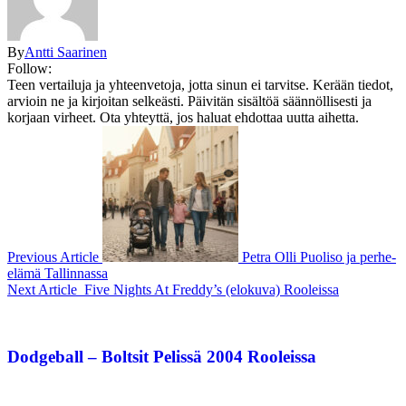
By
Antti Saarinen
Follow:
Teen vertailuja ja yhteenvetoja, jotta sinun ei tarvitse. Kerään tiedot,
arvioin ne ja kirjoitan selkeästi. Päivitän sisältöä säännöllisesti ja
korjaan virheet. Ota yhteyttä, jos haluat ehdottaa uutta aihetta.
Previous Article
Petra Olli Puoliso ja perhe-
elämä Tallinnassa
Next Article
Five Nights At Freddy’s (elokuva) Rooleissa
Dodgeball – Boltsit Pelissä 2004 Rooleissa