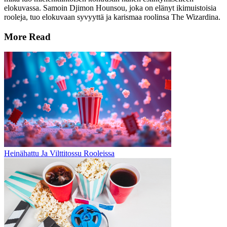
elokuvassa. Samoin Djimon Hounsou, joka on elänyt ikimuistoisia
rooleja, tuo elokuvaan syvyyttä ja karismaa roolinsa The Wizardina.
More Read
Heinähattu Ja Vilttitossu Rooleissa