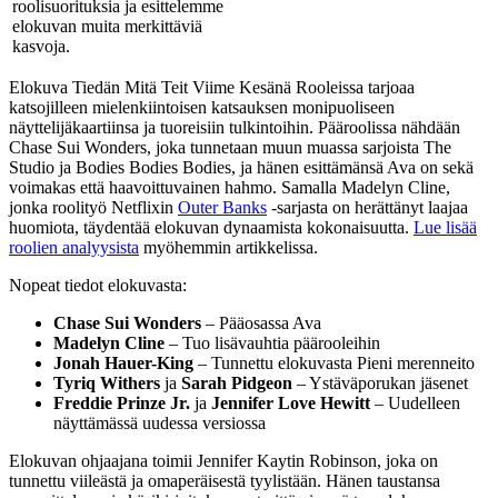
roolisuorituksia ja esittelemme
elokuvan muita merkittäviä
kasvoja.
Elokuva Tiedän Mitä Teit Viime Kesänä Rooleissa tarjoaa
katsojilleen mielenkiintoisen katsauksen monipuoliseen
näyttelijäkaartiinsa ja tuoreisiin tulkintoihin. Pääroolissa nähdään
Chase Sui Wonders, joka tunnetaan muun muassa sarjoista The
Studio ja Bodies Bodies Bodies, ja hänen esittämänsä Ava on sekä
voimakas että haavoittuvainen hahmo. Samalla Madelyn Cline,
jonka roolityö Netflixin
Outer Banks
-sarjasta on herättänyt laajaa
huomiota, täydentää elokuvan dynaamista kokonaisuutta.
Lue lisää
roolien analyysista
myöhemmin artikkelissa.
Nopeat tiedot elokuvasta:
Chase Sui Wonders
– Pääosassa Ava
Madelyn Cline
– Tuo lisävauhtia päärooleihin
Jonah Hauer-King
– Tunnettu elokuvasta Pieni merenneito
Tyriq Withers
ja
Sarah Pidgeon
– Ystäväporukan jäsenet
Freddie Prinze Jr.
ja
Jennifer Love Hewitt
– Uudelleen
näyttämässä uudessa versiossa
Elokuvan ohjaajana toimii Jennifer Kaytin Robinson, joka on
tunnettu viileästä ja omaperäisestä tyylistään. Hänen taustansa