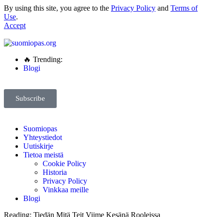
By using this site, you agree to the
Privacy Policy
and
Terms of
Use
.
Accept
🔥 Trending:
Blogi
Subscribe
Suomiopas
Yhteystiedot
Uutiskirje
Tietoa meistä
Cookie Policy
Historia
Privacy Policy
Vinkkaa meille
Blogi
Reading:
Tiedän Mitä Teit Viime Kesänä Rooleissa