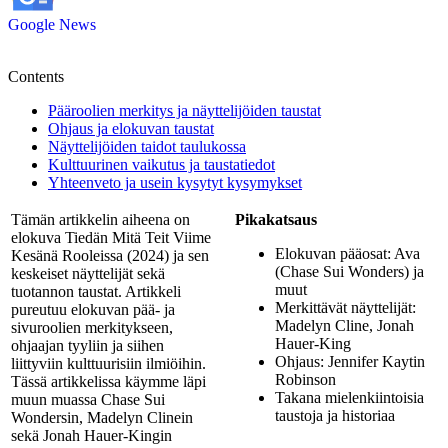
Google News
Contents
Pääroolien merkitys ja näyttelijöiden taustat
Ohjaus ja elokuvan taustat
Näyttelijöiden taidot taulukossa
Kulttuurinen vaikutus ja taustatiedot
Yhteenveto ja usein kysytyt kysymykset
Tämän artikkelin aiheena on
Pikakatsaus
elokuva Tiedän Mitä Teit Viime
Elokuvan pääosat: Ava
Kesänä Rooleissa (2024) ja sen
(Chase Sui Wonders) ja
keskeiset näyttelijät sekä
muut
tuotannon taustat. Artikkeli
Merkittävät näyttelijät:
pureutuu elokuvan pää- ja
Madelyn Cline, Jonah
sivuroolien merkitykseen,
Hauer-King
ohjaajan tyyliin ja siihen
Ohjaus: Jennifer Kaytin
liittyviin kulttuurisiin ilmiöihin.
Robinson
Tässä artikkelissa käymme läpi
Takana mielenkiintoisia
muun muassa Chase Sui
taustoja ja historiaa
Wondersin, Madelyn Clinein
sekä Jonah Hauer-Kingin