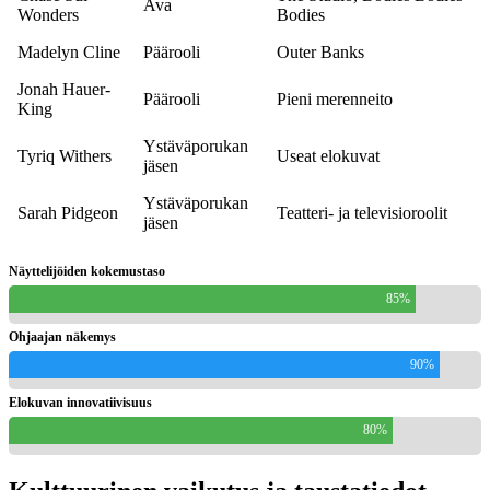
Ava
Wonders
Bodies
Madelyn Cline
Päärooli
Outer Banks
Jonah Hauer-
Päärooli
Pieni merenneito
King
Ystäväporukan
Tyriq Withers
Useat elokuvat
jäsen
Ystäväporukan
Sarah Pidgeon
Teatteri- ja televisioroolit
jäsen
Näyttelijöiden kokemustaso
85%
Ohjaajan näkemys
90%
Elokuvan innovatiivisuus
80%