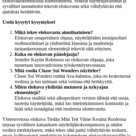
elokuvakokemuksista kiinnostuneita. Selkeät näyttelijävalinnat ja
syvälliset taustatiedot tekevät elokuvasta sekä viihdyttävän että
ajatuksia herättävän.
Usein kysytyt kysymykset
Mikä tekee elokuvasta ainutlaatuisen?
Elokuvan omaperäinen ohjaus, näyttelijöiden monipuoliset
roolisuoritukset ja yhdistelmä klassisia ja moderneja
tarinankerronnan elementtejä tekevät siitä erityisen.
Kuka on elokuvan pääohjaaja?
Jennifer Kaytin Robinson on elokuvan ohjaaja, joka
tunnetaan innovatiivisista työskentelytavoistaan.
Mitä roolia Chase Sui Wonders näyttelee?
Chase Sui Wonders esittää Ava-hahmoa, joka on keskeisessä
roolissa ja tuo tarinaan sekä voimaa että herkkyyttä.
Miten elokuva yhdistää menneen ja nykyajan
elementtejä?
Elokuva sisältää sekä alkuperäisen version tähtejä että uusia,
tuoreita näyttelijöitä, mikä luo mielenkiintoisen kontrastin ja
lisää sekä nostalgista että modernia ulottuvuutta.
Yhteenvetona elokuva Tiedän Mitä Teit Viime Kesänä Rooleissa
tarjoaa syvällisen katsauksen näyttelijäkokoonpanoon ja niiden
roolien merkitykseen, mikä tekee siitä paitsi viihdyttävän teoksen,
myös kulttuurisesti merkittävän kokemuksen elokuvaharrastajille ja -