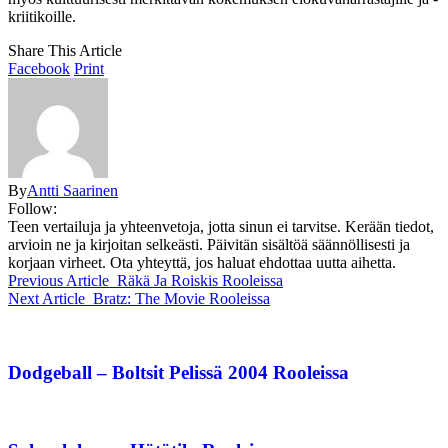
kriitikoille.
Share This Article
Facebook
Print
By
Antti Saarinen
Follow:
Teen vertailuja ja yhteenvetoja, jotta sinun ei tarvitse. Kerään tiedot,
arvioin ne ja kirjoitan selkeästi. Päivitän sisältöä säännöllisesti ja
korjaan virheet. Ota yhteyttä, jos haluat ehdottaa uutta aihetta.
Previous Article
Räkä Ja Roiskis Rooleissa
Next Article
Bratz: The Movie Rooleissa
Dodgeball – Boltsit Pelissä 2004 Rooleissa