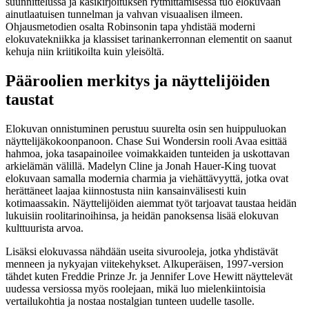
suunnittelussa ja käsikirjoituksen rytmittämisessä tuo elokuvaan
ainutlaatuisen tunnelman ja vahvan visuaalisen ilmeen.
Ohjausmetodien osalta Robinsonin tapa yhdistää moderni
elokuvatekniikka ja klassiset tarinankerronnan elementit on saanut
kehuja niin kriitikoilta kuin yleisöltä.
Pääroolien merkitys ja näyttelijöiden
taustat
Elokuvan onnistuminen perustuu suurelta osin sen huippuluokan
näyttelijäkokoonpanoon. Chase Sui Wondersin rooli Avaa esittää
hahmoa, joka tasapainoilee voimakkaiden tunteiden ja uskottavan
arkielämän välillä. Madelyn Cline ja Jonah Hauer-King tuovat
elokuvaan samalla modernia charmia ja viehättävyyttä, jotka ovat
herättäneet laajaa kiinnostusta niin kansainvälisesti kuin
kotimaassakin. Näyttelijöiden aiemmat työt tarjoavat taustaa heidän
lukuisiin roolitarinoihinsa, ja heidän panoksensa lisää elokuvan
kulttuurista arvoa.
Lisäksi elokuvassa nähdään useita sivurooleja, jotka yhdistävät
menneen ja nykyajan viitekehykset. Alkuperäisen, 1997-version
tähdet kuten Freddie Prinze Jr. ja Jennifer Love Hewitt näyttelevät
uudessa versiossa myös roolejaan, mikä luo mielenkiintoisia
vertailukohtia ja nostaa nostalgian tunteen uudelle tasolle.