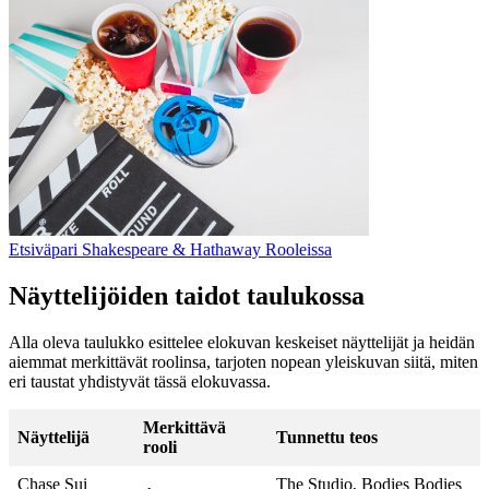
Etsiväpari Shakespeare & Hathaway Rooleissa
Näyttelijöiden taidot taulukossa
Alla oleva taulukko esittelee elokuvan keskeiset näyttelijät ja heidän
aiemmat merkittävät roolinsa, tarjoten nopean yleiskuvan siitä, miten
eri taustat yhdistyvät tässä elokuvassa.
Merkittävä
Näyttelijä
Tunnettu teos
rooli
Chase Sui
The Studio, Bodies Bodies