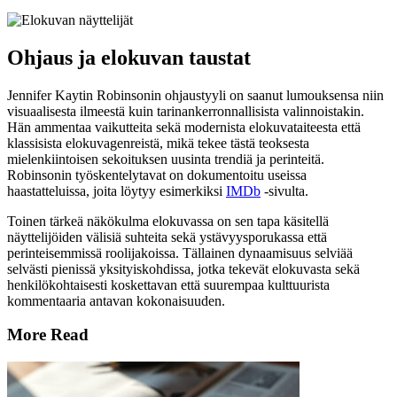
Ohjaus ja elokuvan taustat
Jennifer Kaytin Robinsonin ohjaustyyli on saanut lumouksensa niin
visuaalisesta ilmeestä kuin tarinankerronnallisista valinnoistakin.
Hän ammentaa vaikutteita sekä modernista elokuvataiteesta että
klassisista elokuvagenreistä, mikä tekee tästä teoksesta
mielenkiintoisen sekoituksen uusinta trendiä ja perinteitä.
Robinsonin työskentelytavat on dokumentoitu useissa
haastatteluissa, joita löytyy esimerkiksi
IMDb
-sivulta.
Toinen tärkeä näkökulma elokuvassa on sen tapa käsitellä
näyttelijöiden välisiä suhteita sekä ystävyysporukassa että
perinteisemmissä roolijakoissa. Tällainen dynaamisuus selviää
selvästi pienissä yksityiskohdissa, jotka tekevät elokuvasta sekä
henkilökohtaisesti koskettavan että suurempaa kulttuurista
kommentaaria antavan kokonaisuuden.
More Read