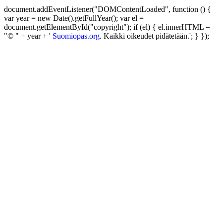
document.addEventListener("DOMContentLoaded", function () {
var year = new Date().getFullYear(); var el =
document.getElementById("copyright"); if (el) { el.innerHTML =
"© " + year + '
Suomiopas.org
. Kaikki oikeudet pidätetään.'; } });