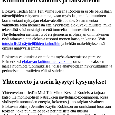
Kulttuurinen vaikutus ja taustatiedot
Elokuva Tiedän Mitä Teit Viime Kesänä Rooleissa ei ole pelkästään
näyttelijöiden esitysten summa, vaan myös laajempi kulttuurinen
kommentaari nykyajan elokuvateollisuudelle. Se ammentaa
vaikutteita sekä menneestä että nykyisestä elokuvakulttuurista, mikä
tekee siitä sekä nostalgisen että tuoreeltaan innovatiivisen.
Näyttelijöiden aiemmat työt eri genreissä ja ohjaajan omintakeinen
tyyli takaavat, että elokuva resonoi monen katsojan kanssa. Voit
tutustu lisää näyttelijöiden tarinoihin
ja heidän urakehitykseensä
omissa analyysissämme.
Elokuvan vaikutuksia on tutkittu myös akateemisissa piireissä.
Esimerkiksi
elokuvan kulttuurinen vaikutus
on saanut osakseen
laajaa huomiota tutkimuksissa, joissa analysoidaan nykykulttuurin ja
perinteisten narratiivien välistä suhdetta.
Yhteenveto ja usein kysytyt kysymykset
Yhteenvetona Tiedän Mitä Teit Viime Kesänä Rooleissa tarjoaa
katsojille monipuolisen katsauksen näyttelijäkokoonpanoon, jossa
yhdistyvät nuoruuden energia, kokemus ja nostalgian vivahteet.
Elokuvan ohjaaja Jennifer Kaytin Robinson on onnistunut luomaan
teoksen, joka puhuttelee sekä perinteisistä että uusista