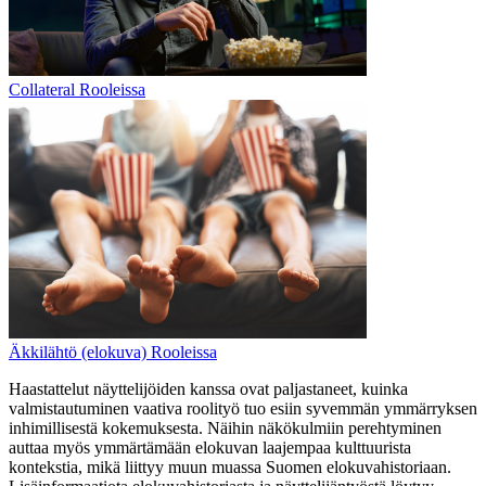
Collateral Rooleissa
Äkkilähtö (elokuva) Rooleissa
Haastattelut näyttelijöiden kanssa ovat paljastaneet, kuinka
valmistautuminen vaativa roolityö tuo esiin syvemmän ymmärryksen
inhimillisestä kokemuksesta. Näihin näkökulmiin perehtyminen
auttaa myös ymmärtämään elokuvan laajempaa kulttuurista
kontekstia, mikä liittyy muun muassa Suomen elokuvahistoriaan.