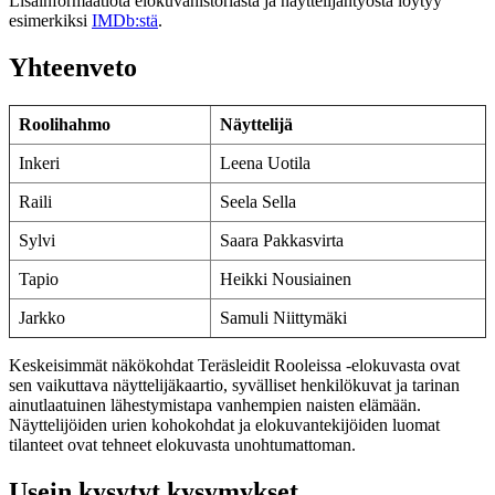
Lisäinformaatiota elokuvahistoriasta ja näyttelijäntyöstä löytyy
esimerkiksi
IMDb:stä
.
Yhteenveto
Roolihahmo
Näyttelijä
Inkeri
Leena Uotila
Raili
Seela Sella
Sylvi
Saara Pakkasvirta
Tapio
Heikki Nousiainen
Jarkko
Samuli Niittymäki
Keskeisimmät näkökohdat Teräsleidit Rooleissa -elokuvasta ovat
sen vaikuttava näyttelijäkaartio, syvälliset henkilökuvat ja tarinan
ainutlaatuinen lähestymistapa vanhempien naisten elämään.
Näyttelijöiden urien kohokohdat ja elokuvantekijöiden luomat
tilanteet ovat tehneet elokuvasta unohtumattoman.
Usein kysytyt kysymykset