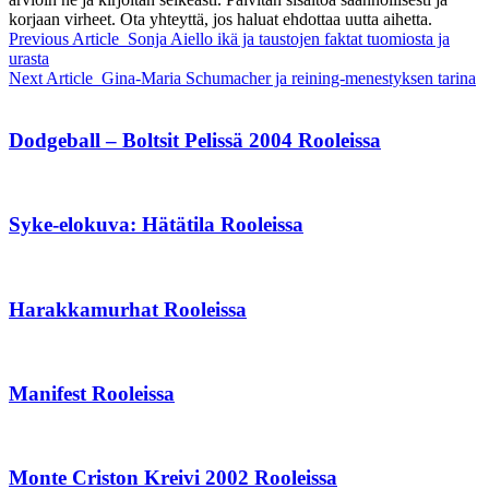
korjaan virheet. Ota yhteyttä, jos haluat ehdottaa uutta aihetta.
Previous Article
Sonja Aiello ikä ja taustojen faktat tuomiosta ja
urasta
Next Article
Gina-Maria Schumacher ja reining-menestyksen tarina
Dodgeball – Boltsit Pelissä 2004 Rooleissa
Syke-elokuva: Hätätila Rooleissa
Harakkamurhat Rooleissa
Manifest Rooleissa
Monte Criston Kreivi 2002 Rooleissa