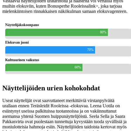
Vastaavia näyttelijöiden uratarinoita ja haasteita voi vertailla myös
muihin elokuviin, kuten
Bonusperhe Rooleissa
link>, joka tarjoaa
mielenkiintoisen rinnakkaisen näkökulman samaan elokuvagenreen.
Näyttelijäkokoonpano
80%
Elokuvan juoni
70%
Kulttuurinen vaikutus
60%
Näyttelijöiden urien kohokohdat
Useat näyttelijät ovat saavuttaneet merkittäviä virstanpylväitä
urallaan ennen Teräsleidit Rooleissa -elokuvaa. Leena Uotila on
esiintynyt useissa palkituissa tuotannoissa ja on vakiinnuttanut
asemansa yhtenä Suomen huippunäyttelijöistä. Seela Sella ja Saara
Pakkasvirta ovat puolestaan tunnettuja kyvystään tuoda syvällisiä ja
moniulotteisia hahmoja esiin. Näyttelijöiden taidoista kertovat myös