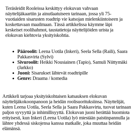
Teräsleidit Rooleissa keskittyy elokuvan vahvaan
näyttelijäkaartiin ja ainutlaatuiseen tarinaan, jossa yli 75-
vuotiaiden sisarusten roadtrip vie katsojan mielenkiintoiseen ja
koskettavaan maailmaan. Tässä artikkelissa käymme läpi
keskeiset roolihahmot, taustatietoja näyttelijöiden urista ja
elokuvan kiehtovia yksityiskohtia.
Pääroolit:
Leena Uotila (Inkeri), Seela Sella (Raili), Saara
Pakkasvirta (Sylvi)
Sivuroolit:
Heikki Nousiainen (Tapio), Samuli Niittymäki
(Jarkko)
Juoni:
Sisarukset lähtevät roadtripille
Genre:
Draama / komedia
Artikkeli tarjoaa yksityiskohtaisen katsauksen elokuvan
näyttelijäkokoonpanoon ja heidän roolisuorituksiinsa. Näyttelijät,
kuten Leena Uotila, Seela Sella ja Saara Pakkasvirta, tuovat tarinaan
paljon syvyyttä ja inhimillisyyttä. Elokuvan juoni herättää huomiota
erityisesti, kun Inkeri (Leena Uotila) lyö miestään paistinpannulla ja
lähtee yhdessä siskojensa kanssa matkalle, joka muuttaa heidän
elämänsä.