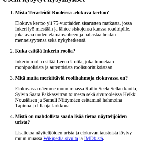
Mistä Teräsleidit Rooleissa -elokuva kertoo?
Elokuva kertoo yli 75-vuotiaiden sisarusten matkasta, jossa
Inkeri lyö miestään ja lähtee siskojensa kanssa roadtripille,
joka avaa uuden elämänvaiheen ja paljastaa heidän
menneisyytensä sekä nykyhetkensä.
Kuka esittää Inkerin roolia?
Inkerin roolia esittää Leena Uotila, joka tunnetaan
monipuolisista ja autenttisista roolisuorituksistaan.
Mitä muita merkittäviä roolihahmoja elokuvassa on?
Elokuvassa näemme muun muassa Railin Seela Sellan kautta,
Sylvin Saara Pakkasvirran toimesta sekä sivurooleissa Heikki
Nousiäisen ja Samuli Niittymäen esittäminä hahmoina
Tapiona ja liftaaja Jarkkona.
Mistä on mahdollista saada lisää tietoa näyttelijöiden
urista?
Lisätietoa näyttelijöiden urista ja elokuvan taustoista löytyy
muun muassa
Wikipedia-sivulta
ja
IMDb:stä
.