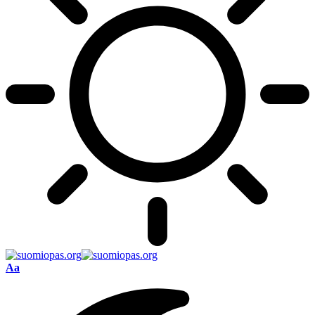
Font
Aa
Resizer