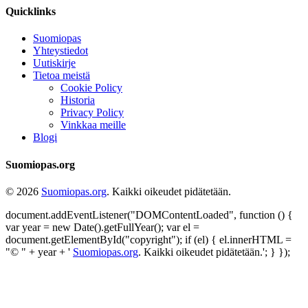
Quicklinks
Suomiopas
Yhteystiedot
Uutiskirje
Tietoa meistä
Cookie Policy
Historia
Privacy Policy
Vinkkaa meille
Blogi
Suomiopas.org
© 2026
Suomiopas.org
. Kaikki oikeudet pidätetään.
document.addEventListener("DOMContentLoaded", function () {
var year = new Date().getFullYear(); var el =
document.getElementById("copyright"); if (el) { el.innerHTML =
"© " + year + '
Suomiopas.org
. Kaikki oikeudet pidätetään.'; } });