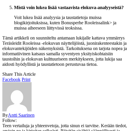
Mistä voin lukea lisää vastaavista elokuva-analyyseistä?
Voit lukea lisää analyysia ja taustatietoja muissa
blogikirjoituksissa, kuten
Bonusperhe Rooleissa
link> ja
muissa aiheeseen liittyvissä teoksissa.
Tämä artikkeli on suunniteltu antamaan lukijalle kattava ymmärrys
Teräsleidit Rooleissa -elokuvan näyttelijöistä, juonirakenteestakin ja
elokuvantekijöiden näkemyksistä. Tarkoituksena on tarjota nopea ja
informatiivinen katsaus samalla syventyen yksityiskohtaisiin
taustoihin ja elokuvan kulttuuriseen merkitykseen, jotta lukija saa
aidosti hyödyllistä ja taustatietoon perustuvaa tietoa.
Share This Article
Facebook
Print
By
Antti Saarinen
Follow:
Teen vertailuja ja yhteenvetoja, jotta sinun ei tarvitse. Kerään tiedot,
arvioin ne ja kirjoitan selkeästi. Päivitän sisältöä säännöllisesti ja