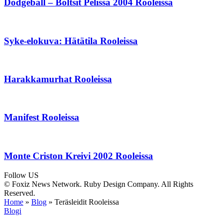
Dodgeball – Boltsit Pelissä 2004 Rooleissa
Syke-elokuva: Hätätila Rooleissa
Harakkamurhat Rooleissa
Manifest Rooleissa
Monte Criston Kreivi 2002 Rooleissa
Follow US
© Foxiz News Network. Ruby Design Company. All Rights
Reserved.
Home
»
Blog
»
Teräsleidit Rooleissa
Blogi