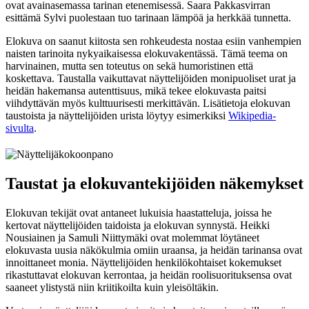
ovat avainasemassa tarinan etenemisessä. Saara Pakkasvirran
esittämä Sylvi puolestaan tuo tarinaan lämpöä ja herkkää tunnetta.
Elokuva on saanut kiitosta sen rohkeudesta nostaa esiin vanhempien
naisten tarinoita nykyaikaisessa elokuvakentässä. Tämä teema on
harvinainen, mutta sen toteutus on sekä humoristinen että
koskettava. Taustalla vaikuttavat näyttelijöiden monipuoliset urat ja
heidän hakemansa autenttisuus, mikä tekee elokuvasta paitsi
viihdyttävän myös kulttuurisesti merkittävän. Lisätietoja elokuvan
taustoista ja näyttelijöiden urista löytyy esimerkiksi
Wikipedia-
sivulta
.
Taustat ja elokuvantekijöiden näkemykset
Elokuvan tekijät ovat antaneet lukuisia haastatteluja, joissa he
kertovat näyttelijöiden taidoista ja elokuvan synnystä. Heikki
Nousiainen ja Samuli Niittymäki ovat molemmat löytäneet
elokuvasta uusia näkökulmia omiin uraansa, ja heidän tarinansa ovat
innoittaneet monia. Näyttelijöiden henkilökohtaiset kokemukset
rikastuttavat elokuvan kerrontaa, ja heidän roolisuorituksensa ovat
saaneet ylistystä niin kriitikoilta kuin yleisöltäkin.