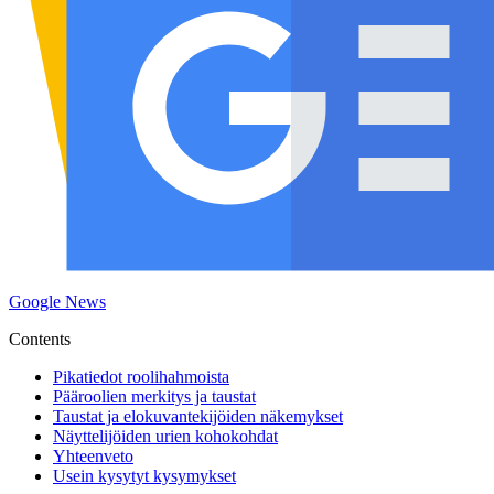
Google News
Contents
Pikatiedot roolihahmoista
Pääroolien merkitys ja taustat
Taustat ja elokuvantekijöiden näkemykset
Näyttelijöiden urien kohokohdat
Yhteenveto
Usein kysytyt kysymykset