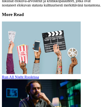
lukuisat elokuva-arvostelut ja kriitikkopalautteet, jotka ovat
nostaneet elokuvan statusta kulttuurisesti merkittävänä tuotantona.
More Read
Run All Night Rooleissa